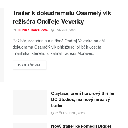
Trailer k dokudramatu Osamělý vlk
režiséra Ondřeje Veverky
OD
5 SRPNA, 2026
ELIŠKA BARTLOVÁ
Režisér, scenárista a střihač Ondřej Veverka natočil
dokudrama Osamělý vlk přibližující příběh Josefa
Františka, kterého si zahrál Tadeáš Moravec.
POKRAČOVAT
Clayface, první hororový thriller
DC Studios, má nový mrazivý
trailer
22 ČERVENCE, 2026
Nový trailer ke komedii Digger