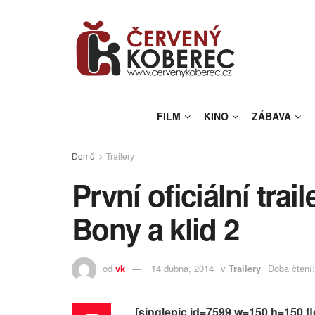
FILM
KINO
ZÁBAVA
Domů
Trailery
První oficiální trai
Bony a klid 2
od
vk
14 dubna, 2014
v
Trailery
Doba čtení:
[singlepic id=7599 w=150 h=150 f