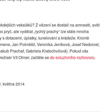
kdejších veksláků? Z vězení se dostali na amnestii, svět
no pryč, ale vydělat „rychlý prachy“ lze stále mnoha
y s dotacemi, úplatky, tunelování a krádeže. Kromě
ene, Jan Potměšil, Veronika Jeníková, Josef Nedorost,
 (Jakub Prachař, Gabriela Kratochvílová). Pokud vás
režisér Vít Olmer, začtěte se
do exluzivního rozhovoru
.
2. května 2014