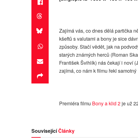
Zajímá vás, co dnes dělá partička ně
kšeftů s valutami a bony je sice dáv
způsoby. Stačí vědět, jak na podvod
starých známých herců (Roman Skam
František Švihlík) nás čekají i noví
zajímá, co nám k filmu řekl samotný 
Premiéra filmu
Bony a klid 2
je už 2
Související
Články