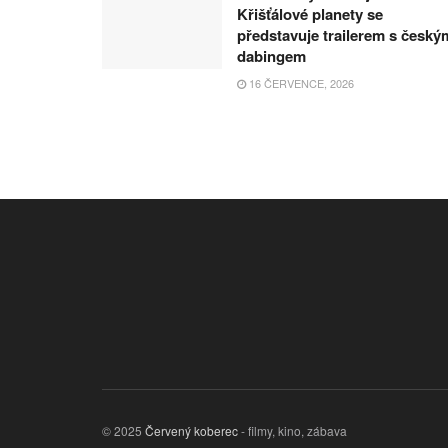
Křišťálové planety se
představuje trailerem s český
dabingem
16 ČERVENCE, 2026
© 2025
Červený koberec
- filmy, kino, zábava