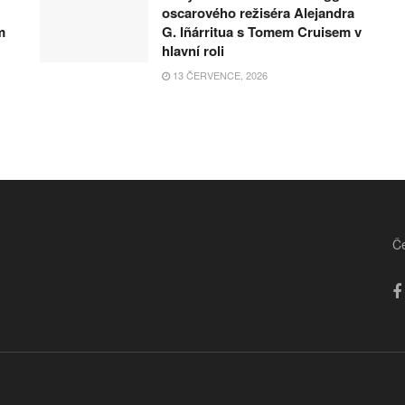
oscarového režiséra Alejandra
m
G. Iñárritua s Tomem Cruisem v
hlavní roli
13 ČERVENCE, 2026
Če