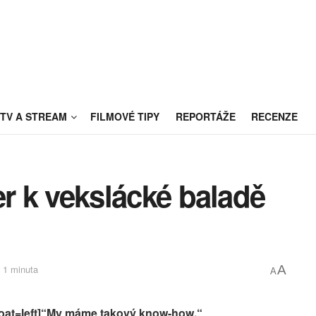
TV A STREAM
FILMOVÉ TIPY
REPORTÁŽE
RECENZE
ler k vekslácké baladě
 1 minuta
A
A
loat=left]“My máme takový know-how.“