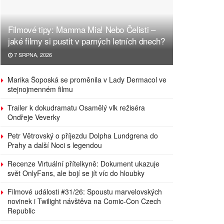
Filmové tipy: Mamma Mia! Nebo Čelisti –
jaké filmy si pustit v parných letních dnech?
7 SRPNA, 2026
Marika Šoposká se proměnila v Lady Dermacol ve
stejnojmenném filmu
Trailer k dokudramatu Osamělý vlk režiséra
Ondřeje Veverky
Petr Větrovský o příjezdu Dolpha Lundgrena do
Prahy a další Noci s legendou
Recenze Virtuální přítelkyně: Dokument ukazuje
svět OnlyFans, ale bojí se jít víc do hloubky
Filmové události #31/26: Spoustu marvelovských
novinek i Twilight návštěva na Comic-Con Czech
Republic