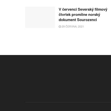
V červenci Severský filmový
čtvrtek promítne norský
dokument Sourozenci
29 ČERVNA, 2021