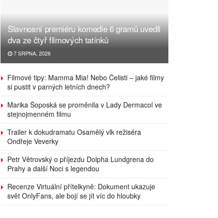
Slavnosní premiéru komedie 6 gramů uvedli
dva ze čtyř filmových tatínků
7 SRPNA, 2026
Filmové tipy: Mamma Mia! Nebo Čelisti – jaké filmy
si pustit v parných letních dnech?
Marika Šoposká se proměnila v Lady Dermacol ve
stejnojmenném filmu
Trailer k dokudramatu Osamělý vlk režiséra
Ondřeje Veverky
Petr Větrovský o příjezdu Dolpha Lundgrena do
Prahy a další Noci s legendou
Recenze Virtuální přítelkyně: Dokument ukazuje
svět OnlyFans, ale bojí se jít víc do hloubky