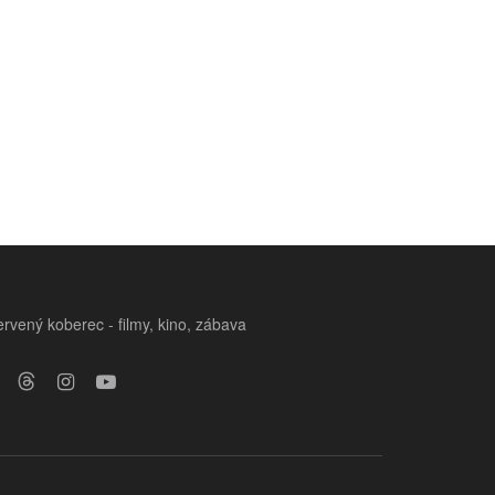
rvený koberec - filmy, kino, zábava