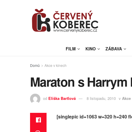
FILM
KINO
ZÁBAVA
Domů
Akce v kinech
Maraton s Harrym 
od
Eliška Bartlová
8 listopadu, 2010
v
Akce 
[singlepic id=1063 w=320 h=240 flo