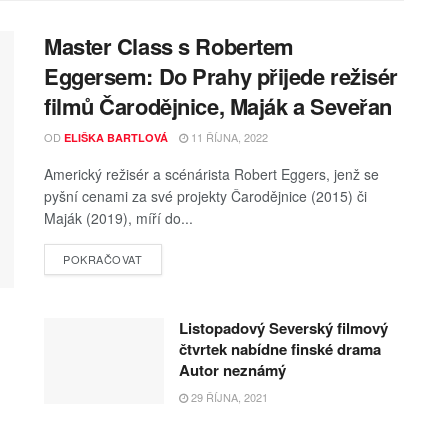
Master Class s Robertem
Eggersem: Do Prahy přijede režisér
filmů Čarodějnice, Maják a Seveřan
OD
11 ŘÍJNA, 2022
ELIŠKA BARTLOVÁ
Americký režisér a scénárista Robert Eggers, jenž se
pyšní cenami za své projekty Čarodějnice (2015) či
Maják (2019), míří do...
POKRAČOVAT
Listopadový Severský filmový
čtvrtek nabídne finské drama
Autor neznámý
29 ŘÍJNA, 2021