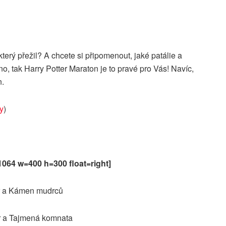
který přežil? A chcete si připomenout, jaké patálie a
o, tak Harry Potter Maraton je to pravé pro Vás! Navíc,
n.
y
)
064 w=400 h=300 float=right]
r a Kámen mudrců
r a Tajmená komnata