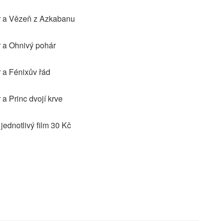
r a Vězeň z Azkabanu
 a Ohnivý pohár
 a Fénixův řád
a Princ dvojí krve
jednotlivý film 30 Kč