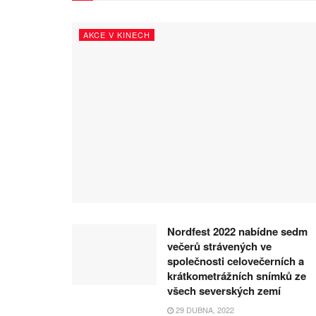
AKCE V KINECH
Nordfest 2022 nabídne sedm
večerů strávených ve
společnosti celovečerních a
krátkometrážních snímků ze
všech severských zemí
29 DUBNA, 2022