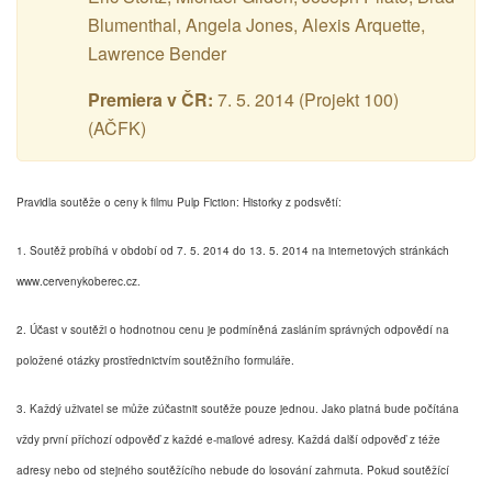
Blumenthal, Angela Jones, Alexis Arquette,
Lawrence Bender
Premiera v ČR:
7. 5. 2014 (Projekt 100)
(AČFK)
Pravidla soutěže o ceny k filmu Pulp Fiction: Historky z podsvětí:
1. Soutěž probíhá v období od 7. 5. 2014 do 13. 5. 2014 na internetových stránkách
www.cervenykoberec.cz.
2. Účast v soutěži o hodnotnou cenu je podmíněná zasláním správných odpovědí na
položené otázky prostřednictvím soutěžního formuláře.
3. Každý uživatel se může zúčastnit soutěže pouze jednou. Jako platná bude počítána
vždy první příchozí odpověď z každé e-mailové adresy. Každá další odpověď z téže
adresy nebo od stejného soutěžícího nebude do losování zahrnuta. Pokud soutěžící