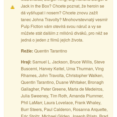
Jack in the Box? Chcete poznat, že heroin se
dá vyšňupat i nosem? Chcete znovu zažít
tanec Johna Travolty? Mnohovrstevnatý vesmír
Pulp Fiction vám otevírá svou náruč a vy se
můžete stát dalším z miliónů diváků, pro něž se
jedná o jeden z filmů jejich života.
Režie:
Quentin Tarantino
Hrají:
Samuel L. Jackson, Bruce Willis, Steve
Buscemi, Harvey Keitel, Uma Thurman, Ving
Rhames, John Travolta, Christopher Walken,
Quentin Tarantino, Duane Whitaker, Bronagh
Gallagher, Peter Greene, Maria de Medeiros,
Julia Sweeney, Tim Roth, Amanda Plummer,
Phil LaMarr, Laura Lovelace, Frank Whaley,
Burr Steers, Paul Calderon, Rosanna Arquette,
Eric Stoltz, Michael Gilden, Joseph Pilato, Brad