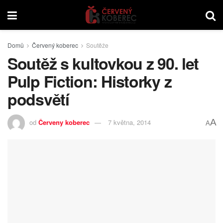
Domů
Červený koberec
Soutěže
Soutěž s kultovkou z 90. let
Pulp Fiction: Historky z
podsvětí
A
od
Červeny koberec
7 května, 2014
A