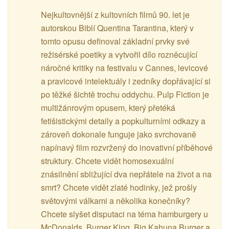
Nejkultovnější z kultovních filmů 90. let je
autorskou Biblí Quentina Tarantina, který v
tomto opusu definoval základní prvky své
režisérské poetiky a vytvořil dílo rozněcující
náročné kritiky na festivalu v Cannes, levicové
a pravicové intelektuály i zedníky dopřávající si
po těžké šichtě trochu oddychu. Pulp Fiction je
multižánrovým opusem, který přetéká
fetišistickými detaily a popkulturními odkazy a
zároveň dokonale funguje jako svrchovaně
napínavý film rozvržený do inovativní příběhové
struktury. Chcete vidět homosexuální
znásilnění sbližující dva nepřátele na život a na
smrt? Chcete vidět zlaté hodinky, jež prošly
světovými válkami a několika konečníky?
Chcete slyšet disputaci na téma hamburgery u
McDonalds, Burger King, Big Kahuna Burger a