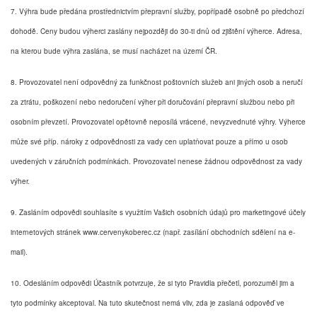
7. Výhra bude předána prostřednictvím přepravní služby, popřípadě osobně po předchozí
dohodě. Ceny budou výherci zaslány nejpozději do 30-ti dnů od zjištění výherce. Adresa,
na kterou bude výhra zaslána, se musí nacházet na území ČR.
8. Provozovatel není odpovědný za funkčnost poštovních služeb ani jiných osob a neručí
za ztrátu, poškození nebo nedoručení výher při doručování přepravní službou nebo při
osobním převzetí. Provozovatel opětovně neposílá vrácené, nevyzvednuté výhry. Výherce
může své příp. nároky z odpovědnosti za vady cen uplatňovat pouze a přímo u osob
uvedených v záručních podmínkách. Provozovatel nenese žádnou odpovědnost za vady
výher.
9. Zasláním odpovědi souhlasíte s využitím Vašich osobních údajů pro marketingové účely
internetových stránek www.cervenykoberec.cz (např. zasílání obchodních sdělení na e-
mail).
10. Odesláním odpovědi Účastník potvrzuje, že si tyto Pravidla přečetl, porozuměl jim a
tyto podmínky akceptoval. Na tuto skutečnost nemá vliv, zda je zaslaná odpověď ve