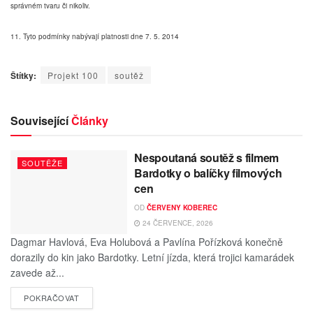
správném tvaru či nikoliv.
11. Tyto podmínky nabývají platnosti dne 7. 5. 2014
Štítky:
Projekt 100
soutěž
Související
Články
Nespoutaná soutěž s filmem
SOUTĚŽE
Bardotky o balíčky filmových
cen
OD
ČERVENY KOBEREC
24 ČERVENCE, 2026
Dagmar Havlová, Eva Holubová a Pavlína Pořízková konečně
dorazily do kin jako Bardotky. Letní jízda, která trojici kamarádek
zavede až...
POKRAČOVAT