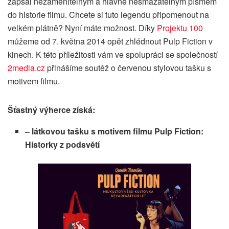
zapsal nezaměnitelným a hlavně nesmazatelným písmem
do historie filmu. Chcete si tuto legendu připomenout na
velkém plátně? Nyní máte možnost. Díky
Projektu 100
můžeme od 7. května 2014 opět zhlédnout Pulp Fiction v
kinech. K této příležitosti vám ve spolupráci se společností
2media.cz
přinášíme soutěž o červenou stylovou tašku s
motivem filmu.
Šťastný výherce získá:
– látkovou tašku s motivem filmu Pulp Fiction:
Historky z podsvětí