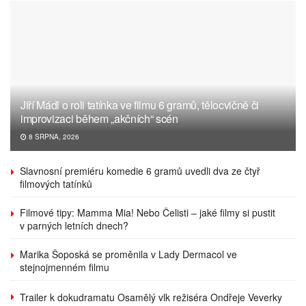
Jiří Mádl o roli tatínka ve filmu 6 gramů, tělocvičně či
improvizaci během „akčních“ scén
8 SRPNA, 2026
Slavnosní premiéru komedie 6 gramů uvedli dva ze čtyř
filmových tatínků
Filmové tipy: Mamma Mia! Nebo Čelisti – jaké filmy si pustit
v parných letních dnech?
Marika Šoposká se proměnila v Lady Dermacol ve
stejnojmenném filmu
Trailer k dokudramatu Osamělý vlk režiséra Ondřeje Veverky