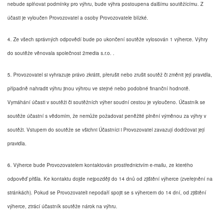
nebude splňovat podmínky pro výhru, bude výhra postoupena dalšímu soutěžícímu. Z
účasti je vyloučen Provozovatel a osoby Provozovatele blízké.
4. Ze všech správných odpovědí bude po ukončení soutěže vylosován 1 výherce. Výhry
do soutěže věnovala společnost 2media s.r.o. .
5. Provozovatel si vyhrazuje právo zkrátit, přerušit nebo zrušit soutěž či změnit její pravidla,
případně nahradit výhru jinou výhrou ve stejné nebo podobné finanční hodnotě.
Vymáhání účasti v soutěži či soutěžních výher soudní cestou je vyloučeno. Účastník se
soutěže účastní s vědomím, že nemůže požadovat peněžité plnění výměnou za výhry v
soutěži. Vstupem do soutěže se všichni Účastníci i Provozovatel zavazují dodržovat její
pravidla.
6. Výherce bude Provozovatelem kontaktován prostřednictvím e-mailu, ze kterého
odpověď přišla. Ke kontaktu dojde nejpozději do 14 dnů od zjištění výherce (zveřejnění na
stránkách). Pokud se Provozovateli nepodaří spojit se s výhercem do 14 dní, od zjištění
výherce, ztrácí účastník soutěže nárok na výhru.