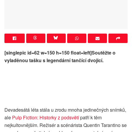
[singlepic id=62 w=150 h=150 float=left]Soutěžte o
vyladěnou tašku s legendární tančící dvojicí.
Devadesátá léta stála u zrodu mnoha jedinečných snímků,
ale
Pulp Fiction: Historky z podsvětí
patří k těm
nejkultovnějším. Režisér a scénárista Quentin Tarantino se