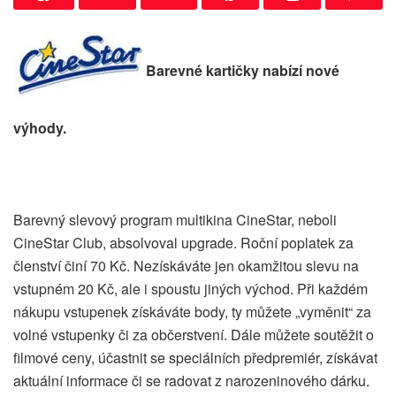
B
arevné kartičky nabízí nové
výhody.
Barevný slevový program multikina CineStar, neboli
CineStar Club, absolvoval upgrade. Roční poplatek za
členství činí 70 Kč. Nezískáváte jen okamžitou slevu na
vstupném 20 Kč, ale i spoustu jiných východ. Při každém
nákupu vstupenek získáváte body, ty můžete „vyměnit“ za
volné vstupenky či za občerstvení. Dále můžete soutěžit o
filmové ceny, účastnit se speciálních předpremiér, získávat
aktuální informace či se radovat z narozeninového dárku.