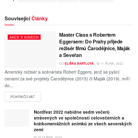
Související
Články
Master Class s Robertem
AKCE V KINECH
Eggersem: Do Prahy přijede
režisér filmů Čarodějnice, Maják
a Seveřan
OD
ELIŠKA BARTLOVÁ
11 ŘÍJNA, 2022
Americký režisér a scénárista Robert Eggers, jenž se pyšní
cenami za své projekty Čarodějnice (2015) či Maják (2019), míří
do...
POKRAČOVAT
Nordfest 2022 nabídne sedm večerů
strávených ve společnosti celovečerních a
krátkometrážních snímků ze všech severských
zemí
29 DUBNA, 2022