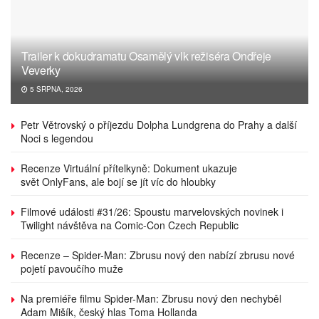
Trailer k dokudramatu Osamělý vlk režiséra Ondřeje
Veverky
5 SRPNA, 2026
Petr Větrovský o příjezdu Dolpha Lundgrena do Prahy a další
Noci s legendou
Recenze Virtuální přítelkyně: Dokument ukazuje
svět OnlyFans, ale bojí se jít víc do hloubky
Filmové události #31/26: Spoustu marvelovských novinek i
Twilight návštěva na Comic-Con Czech Republic
Recenze – Spider-Man: Zbrusu nový den nabízí zbrusu nové
pojetí pavoučího muže
Na premiéře filmu Spider-Man: Zbrusu nový den nechyběl
Adam Mišík, český hlas Toma Hollanda