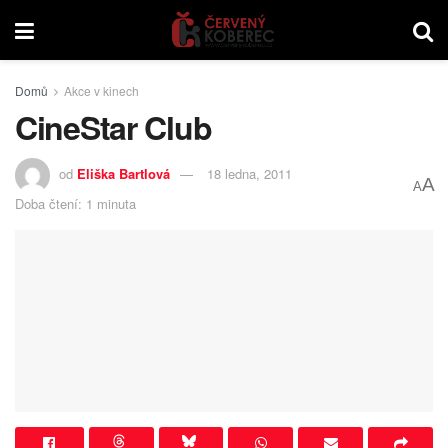
Domů
Akce v kinech
CineStar Club
od
Eliška Bartlová
18 ledna, 2011
A
A
Doba čtení: 1 minuta