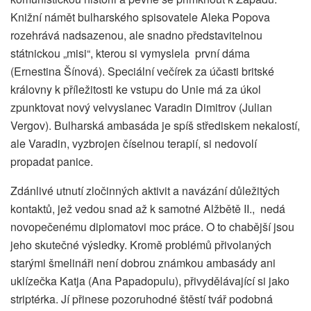
Knižní námět bulharského spisovatele Aleka Popova
rozehrává nadsazenou, ale snadno představitelnou
státnickou „misi“, kterou si vymyslela první dáma
(Ernestina Šínová). Speciální večírek za účasti britské
královny k příležitosti ke vstupu do Unie má za úkol
zpunktovat nový velvyslanec Varadin Dimitrov (Julian
Vergov). Bulharská ambasáda je spíš střediskem nekalostí,
ale Varadin, vyzbrojen číselnou terapií, si nedovolí
propadat panice.
Zdánlivé utnutí zločinných aktivit a navázání důležitých
kontaktů, jež vedou snad až k samotné Alžbětě II., nedá
novopečenému diplomatovi moc práce. O to chabější jsou
jeho skutečné výsledky. Kromě problémů přivolaných
starými šmelináři není dobrou známkou ambasády ani
uklízečka Katja (Ana Papadopulu), přivydělávající si jako
striptérka. Jí přinese pozoruhodné štěstí tvář podobná