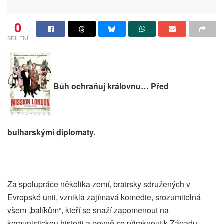
0
SDÍLENÍ
Bůh ochraňuj královnu… Před
bulharskými diplomaty.
Za spolupráce několika zemí, bratrsky sdružených v
Evropské unii, vznikla zajímavá komedie, srozumitelná
všem „balíkům“, kteří se snaží zapomenout na
komunistickou historii a pevně se přimknout k Západu.