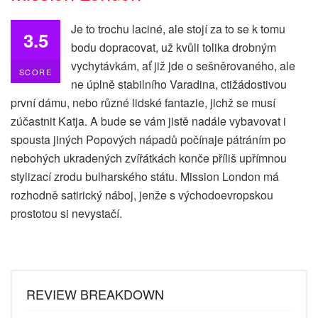
Je to trochu laciné, ale stojí za to se k tomu
3.5
bodu dopracovat, už kvůli tolika drobným
vychytávkám, ať již jde o sešněrovaného, ale
SCORE
ne úplně stabilního Varadina, ctižádostivou
první dámu, nebo různé lidské fantazie, jichž se musí
zúčastnit Katja. A bude se vám jistě nadále vybavovat i
spousta jiných Popových nápadů počínaje pátráním po
nebohých ukradených zvířátkách konče příliš upřímnou
stylizací zrodu bulharského státu. Mission London má
rozhodně satirický náboj, jenže s východoevropskou
prostotou si nevystačí.
REVIEW BREAKDOWN