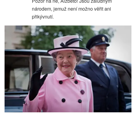
Pozor na ně, Alžběto! Jsou záludným
národem, jemuž není možno věřit ani
přikývnutí.