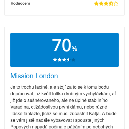
Hodnocení
70
%
Mission London
Je to trochu laciné, ale stojí za to se k tomu bodu
dopracovat, už kvůli tolika drobným vychytávkám, ať
již jde o sešněrovaného, ale ne úplně stabilního
Varadina, ctižádostivou první dámu, nebo různé
lidské fantazie, jichž se musí zúčastnit Katja. A bude
se vám jistě nadále vybavovat i spousta jiných
Popových nápadů počínaje pátráním po nebohých