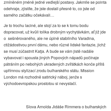
zmíněném jméně jedné vedlejší postavy. Jakmile se pointa
odehraje, zjistíte, že jste dostali přesně to, co jste od
samého začátku očekávali…
Je to trochu laciné, ale stojí za to se k tomu bodu
dopracovat, už kvůli tolika drobným vychytávkám, ať již jde
o sešněrovaného, ale ne úplně stabilního Varadina,
ctižádostivou první dámu, nebo různé lidské fantazie, jichž
se musí zúčastnit Katja. A bude se vám jistě nadále
vybavovat i spousta jiných Popových nápadů počínaje
pátráním po nebohých ukradených zvířátkách konče příliš
upřímnou stylizací zrodu bulharského státu. Mission
London má rozhodně satirický náboj, jenže s
východoevropskou prostotou si nevystačí.
Slova Arnolda Jidáše Rimmera o bulharských