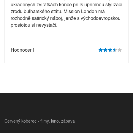
ukradených zvířátkách konče příliš upřímnou stylizací
zrodu bulharského státu. Mission London má
rozhodně satirický náboj, jenže s východoevropskou
prostotou si nevystačí.
Hodnocení
Červený koberec - filmy, kino, zábava