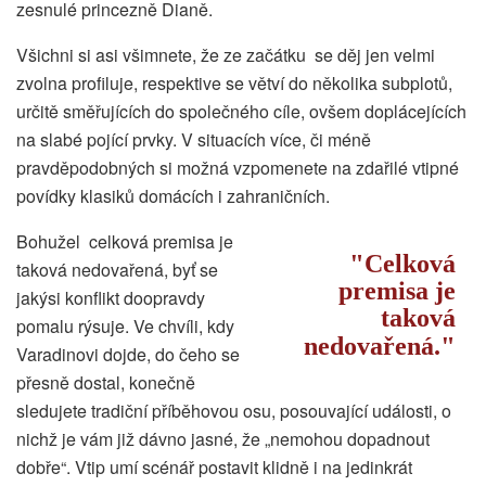
zesnulé princezně Dianě.
Všichni si asi všimnete, že ze začátku se děj jen velmi
zvolna profiluje, respektive se větví do několika subplotů,
určitě směřujících do společného cíle, ovšem doplácejících
na slabé pojící prvky. V situacích více, či méně
pravděpodobných si možná vzpomenete na zdařilé vtipné
povídky klasiků domácích i zahraničních.
Bohužel celková premisa je
Celková
taková nedovařená, byť se
premisa je
jakýsi konflikt doopravdy
taková
pomalu rýsuje. Ve chvíli, kdy
nedovařená.
Varadinovi dojde, do čeho se
přesně dostal, konečně
sledujete tradiční příběhovou osu, posouvající události, o
nichž je vám již dávno jasné, že „nemohou dopadnout
dobře“. Vtip umí scénář postavit klidně i na jedinkrát