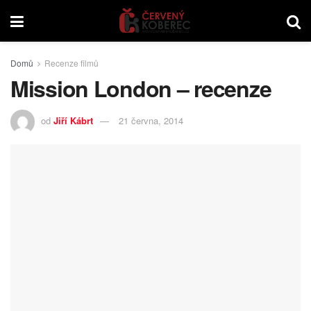
Domů
Recenze filmů
Mission London – recenze
od
Jiří Kábrt
21 června, 2014