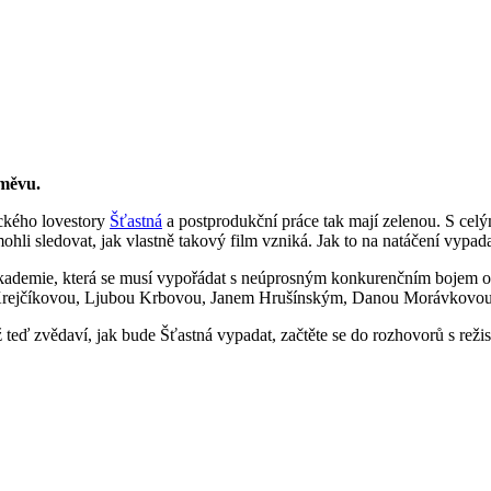
směvu.
ckého lovestory
Šťastná
a postprodukční práce tak mají zelenou. S celý
li sledovat, jak vlastně takový film vzniká. Jak to na natáčení vypada
kademie, která se musí vypořádat s neúprosným konkurenčním bojem o ro
rejčíkovou, Ljubou Krbovou, Janem Hrušínským, Danou Morávkovou,
 teď zvědaví, jak bude Šťastná vypadat, začtěte se do rozhovorů s rež