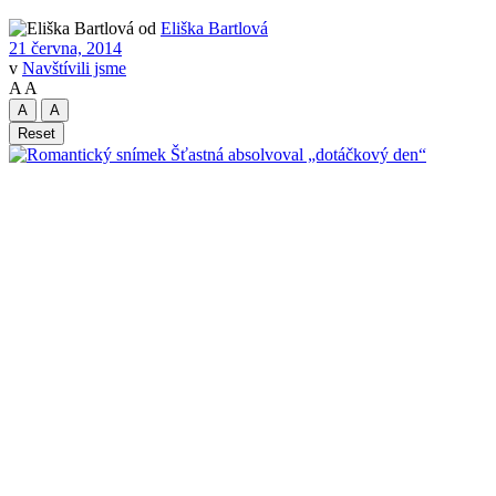
od
Eliška Bartlová
21 června, 2014
v
Navštívili jsme
A
A
A
A
Reset