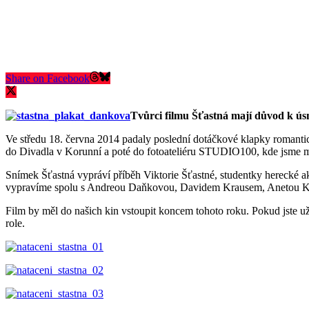
Share on Facebook
Tvůrci filmu Šťastná mají důvod k ú
Ve středu 18. června 2014 padaly poslední dotáčkové klapky romanti
do Divadla v Korunní a poté do fotoateliéru STUDIO100, kde jsme moh
Snímek Šťastná vypráví příběh Viktorie Šťastné, studentky herecké a
vypravíme spolu s Andreou Daňkovou, Davidem Krausem, Anetou K
Film by měl do našich kin vstoupit koncem tohoto roku. Pokud jste už
role.