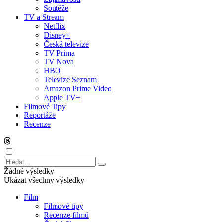
Soutěže
TV a Stream
Netflix
Disney+
Česká televize
TV Prima
TV Nova
HBO
Televize Seznam
Amazon Prime Video
Apple TV+
Filmové Tipy
Reportáže
Recenze
Žádné výsledky
Ukázat všechny výsledky
Film
Filmové tipy
Recenze filmů