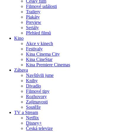
Český film
Filmové události
Trailery
Plakáty
Preview
Seriály
Přehled filmů
Kino
Akce v kinech
Festivaly
Kina Cinema City
Kina CineStar
Kina Premiere Cinemas
Zábava
Navštívili jsme
Knihy
Divadlo
Filmové tipy
Rozhovory
Zajímavosti
Soutěže
TV a Stream
Netflix
Disney+
Česká televize