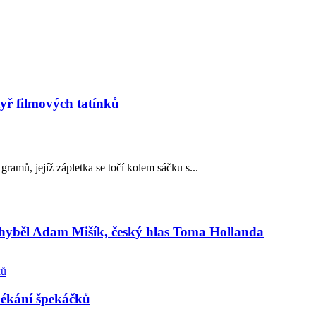
yř filmových tatínků
gramů, jejíž zápletka se točí kolem sáčku s...
hyběl Adam Mišík, český hlas Toma Hollanda
pékání špekáčků