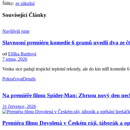
Štítky:
ze zákulisí
Související
Články
Navštívili jsme
Slavnosní premiéru komedie 6 gramů uvedli dva ze čt
od
Eliška Bartlová
7 srpna, 2026
Venku sice padají tropické teplotní rekordy, ale do kin míří komedie 6 
Pokračovat
Details
Na premiéře filmu Spider-Man: Zbrusu nový den nec
31 července, 2026
Premiéra filmu Dovolená v Českém ráji, táborák a o