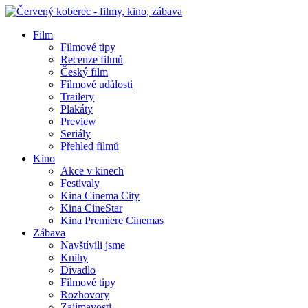
Film
Filmové tipy
Recenze filmů
Český film
Filmové události
Trailery
Plakáty
Preview
Seriály
Přehled filmů
Kino
Akce v kinech
Festivaly
Kina Cinema City
Kina CineStar
Kina Premiere Cinemas
Zábava
Navštívili jsme
Knihy
Divadlo
Filmové tipy
Rozhovory
Zajímavosti