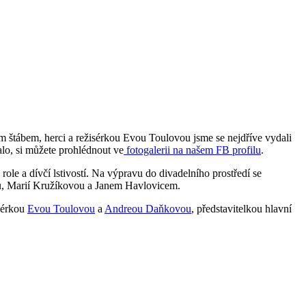
m štábem, herci a režisérkou Evou Toulovou jsme se nejdříve vydali
lo, si můžete prohlédnout ve
fotogalerii na našem FB profilu
.
le a dívčí lstivostí. Na výpravu do divadelního prostředí se
 Marií Kružíkovou a Janem Havlovicem.
isérkou
Evou Toulovou
a
Andreou Daňkovou
, představitelkou hlavní