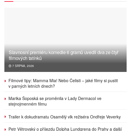
Slavnosní premiéru komedie 6 gramů uvedli dva ze čtyř
filmových tatínků
7 SRPNA, 2026
Filmové tipy: Mamma Mia! Nebo Čelisti – jaké filmy si pustit
v parných letních dnech?
Marika Šoposká se proměnila v Lady Dermacol ve
stejnojmenném filmu
Trailer k dokudramatu Osamělý vlk režiséra Ondřeje Veverky
Petr Větrovský o příjezdu Dolpha Lundgrena do Prahy a další