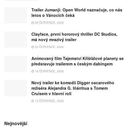
Trailer Jumanji: Open World naznačuje, co nás
letos o Vánocích čeká
29 ČERVENCE, 2026
Clayface, první hororový thriller DC Studios,
má nový mrazivý trailer
22 ČERVENCE, 2026
Animovaný film Tajemství Křišťálové planety se
představuje trailerem s českým dabingem
16 ČERVENCE, 2026
Nový trailer ke komedii Digger oscarového
režiséra Alejandra G. Iñárritua s Tomem
Cruisem v hlavní roli
13 ČERVENCE, 2026
Nejnovější