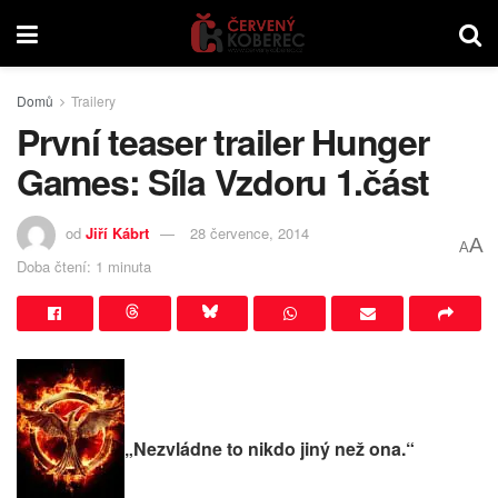
Domů
Trailery
První teaser trailer Hunger
Games: Síla Vzdoru 1.část
od
Jiří Kábrt
28 července, 2014
A
A
Doba čtení: 1 minuta
„Nezvládne to nikdo jiný než ona.“