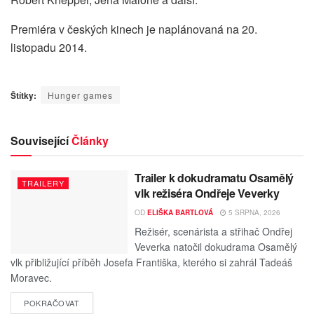
Premiéra v českých kinech je naplánovaná na 20.
listopadu 2014.
Štítky:
Hunger games
Související
Články
Trailer k dokudramatu Osamělý
TRAILERY
vlk režiséra Ondřeje Veverky
OD
ELIŠKA BARTLOVÁ
5 SRPNA, 2026
Režisér, scenárista a střihač Ondřej
Veverka natočil dokudrama Osamělý
vlk přibližující příběh Josefa Františka, kterého si zahrál Tadeáš
Moravec.
POKRAČOVAT