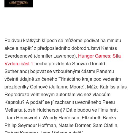
Po dvou krátkých klipech se můžeme podívat na minutu
akce a napětí z předposledního dobrodružství Katniss
Everdeenové (Jennifer Lawrence).
Hunger Games: Síla
Vzdoru část 1
nechá prezidenta Snowa (Donald
Sutherland) bojovat se vzbouřenými částmi Panemu
včetně údajně zničeného Třináctého kraje pod vedením
prezidentky Coinové (Julianne Moore). Může Katniss alias
Reprodrozd věřit novým autoritám víc než vládcům
Kapitolu? A podaří se jí zachránit uvězněného Peetu
Mellarka (Josh Hutcherson)? Dále budou ve filmu hrát
Liam Hemsworth, Woody Harrelson, Elizabeth Banks,
Philip Seymour Hoffman, Natalie Dormer, Sam Claflin,
Robert Knepper, Jena Malone a další.