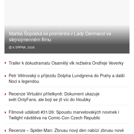
Marika Šoposká se proměnila v Lady Dermacol ve
stejnojmenném filmu
6 SRPNA, 2026
Trailer k dokudramatu Osamělý vlk režiséra Ondřeje Veverky
Petr Větrovský o příjezdu Dolpha Lundgrena do Prahy a další
Noci s legendou
Recenze Virtuální přítelkyně: Dokument ukazuje
svět OnlyFans, ale bojí se jít víc do hloubky
Filmové události #31/26: Spoustu marvelovských novinek i
Twilight návštěva na Comic-Con Czech Republic
Recenze – Spider-Man: Zbrusu nový den nabízí zbrusu nové