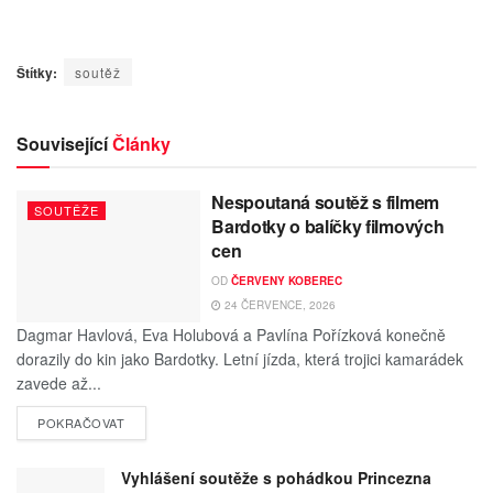
Štítky:
soutěž
Související
Články
Nespoutaná soutěž s filmem
SOUTĚŽE
Bardotky o balíčky filmových
cen
OD
ČERVENY KOBEREC
24 ČERVENCE, 2026
Dagmar Havlová, Eva Holubová a Pavlína Pořízková konečně
dorazily do kin jako Bardotky. Letní jízda, která trojici kamarádek
zavede až...
POKRAČOVAT
Vyhlášení soutěže s pohádkou Princezna