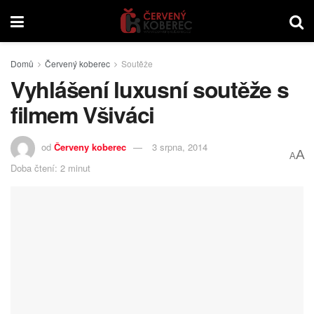
Domů
Červený koberec
Soutěže
Vyhlášení luxusní soutěže s
filmem Všiváci
od
Červeny koberec
3 srpna, 2014
A
A
Doba čtení: 2 minut