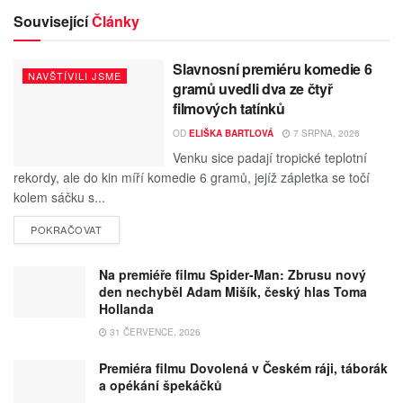
Související
Články
Slavnosní premiéru komedie 6
NAVŠTÍVILI JSME
gramů uvedli dva ze čtyř
filmových tatínků
OD
ELIŠKA BARTLOVÁ
7 SRPNA, 2026
Venku sice padají tropické teplotní
rekordy, ale do kin míří komedie 6 gramů, jejíž zápletka se točí
kolem sáčku s...
POKRAČOVAT
Na premiéře filmu Spider-Man: Zbrusu nový
den nechyběl Adam Mišík, český hlas Toma
Hollanda
31 ČERVENCE, 2026
Premiéra filmu Dovolená v Českém ráji, táborák
a opékání špekáčků