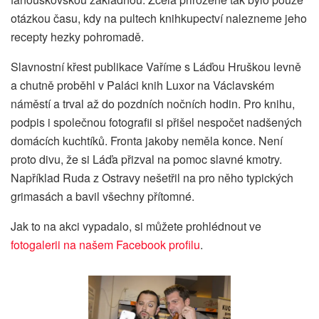
otázkou času, kdy na pultech knihkupectví nalezneme jeho
recepty hezky pohromadě.
Slavnostní křest publikace Vaříme s Láďou Hruškou levně
a chutně proběhl v Paláci knih Luxor na Václavském
náměstí a trval až do pozdních nočních hodin. Pro knihu,
podpis i společnou fotografii si přišel nespočet nadšených
domácích kuchtíků. Fronta jakoby neměla konce. Není
proto divu, že si Láďa přizval na pomoc slavné kmotry.
Například Ruda z Ostravy nešetřil na pro něho typických
grimasách a bavil všechny přítomné.
Jak to na akci vypadalo, si můžete prohlédnout ve
fotogalerii na našem Facebook profilu
.