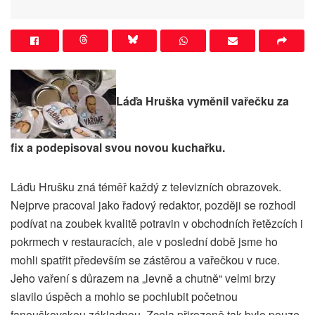
Láďa Hruška vyměnil vařečku za
fix a podepisoval svou novou kuchařku.
Láďu Hrušku zná téměř každý z televizních obrazovek.
Nejprve pracoval jako řadový redaktor, později se rozhodl
podívat na zoubek kvalitě potravin v obchodních řetězcích i
pokrmech v restauracích, ale v poslední době jsme ho
mohli spatřit především se zástěrou a vařečkou v ruce.
Jeho vaření s důrazem na „levně a chutně“ velmi brzy
slavilo úspěch a mohlo se pochlubit početnou
fanouškovskou základnou. Zcela přirozeně tak bylo pouze