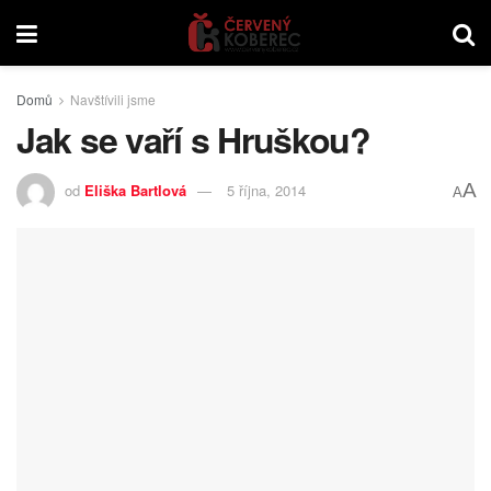
Domů
Navštívili jsme
Jak se vaří s Hruškou?
A
od
Eliška Bartlová
5 října, 2014
A