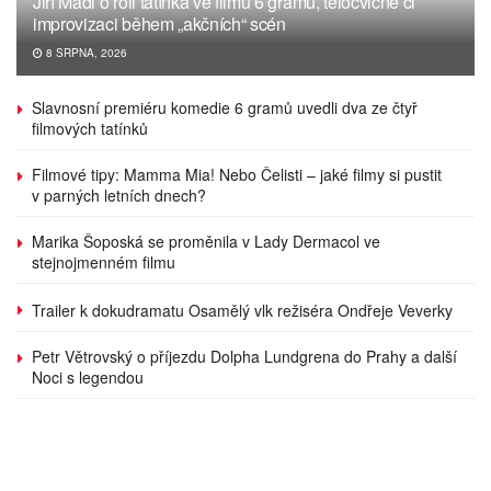
Jiří Mádl o roli tatínka ve filmu 6 gramů, tělocvičně či
improvizaci během „akčních“ scén
8 SRPNA, 2026
Slavnosní premiéru komedie 6 gramů uvedli dva ze čtyř
filmových tatínků
Filmové tipy: Mamma Mia! Nebo Čelisti – jaké filmy si pustit
v parných letních dnech?
Marika Šoposká se proměnila v Lady Dermacol ve
stejnojmenném filmu
Trailer k dokudramatu Osamělý vlk režiséra Ondřeje Veverky
Petr Větrovský o příjezdu Dolpha Lundgrena do Prahy a další
Noci s legendou