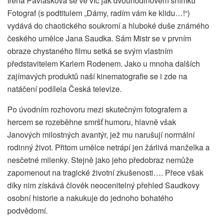
Irena Pavlásková se ve víc jak dvouhodinovém snímku
Fotograf (s podtitulem „Dámy, radím vám ke klidu…!“)
vydává do chaotického soukromí a hluboké duše známého
českého umělce Jana Saudka. Sám Mistr se v prvním
obraze chystaného filmu setká se svým vlastním
představitelem Karlem Rodenem. Jako u mnoha dalších
zajímavých produktů naší kinematografie se i zde na
natáčení podílela Česká televize.
Po úvodním rozhovoru mezi skutečným fotografem a
hercem se rozeběhne smršť humoru, hlavně však
Janových milostných avantýr, jež mu narušují normální
rodinný život. Přitom umělce netrápí jen žárlivá manželka a
nesčetné milenky. Stejně jako jeho předobraz nemůže
zapomenout na tragické životní zkušenosti…. Přece však
díky nim získává člověk neocenitelný přehled Saudkovy
osobní historie a nakukuje do jednoho bohatého
podvědomí.