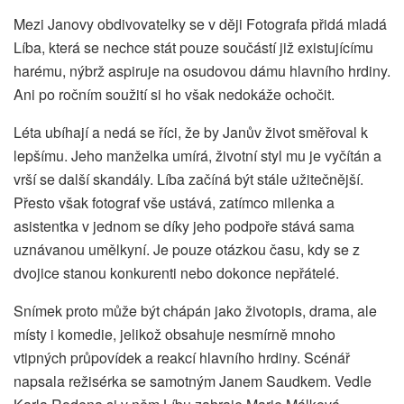
Mezi Janovy obdivovatelky se v ději Fotografa přidá mladá
Líba, která se nechce stát pouze součástí již existujícímu
harému, nýbrž aspiruje na osudovou dámu hlavního hrdiny.
Ani po ročním soužití si ho však nedokáže ochočit.
Léta ubíhají a nedá se říci, že by Janův život směřoval k
lepšímu. Jeho manželka umírá, životní styl mu je vyčítán a
vrší se další skandály. Líba začíná být stále užitečnější.
Přesto však fotograf vše ustává, zatímco milenka a
asistentka v jednom se díky jeho podpoře stává sama
uznávanou umělkyní. Je pouze otázkou času, kdy se z
dvojice stanou konkurenti nebo dokonce nepřátelé.
Snímek proto může být chápán jako životopis, drama, ale
místy i komedie, jelikož obsahuje nesmírně mnoho
vtipných průpovídek a reakcí hlavního hrdiny. Scénář
napsala režisérka se samotným Janem Saudkem. Vedle