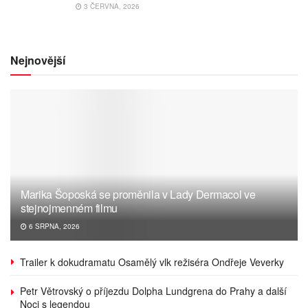
3 ČERVNA, 2026
Nejnovější
Marika Šoposká se proměnila v Lady Dermacol ve
stejnojmenném filmu
6 SRPNA, 2026
Trailer k dokudramatu Osamělý vlk režiséra Ondřeje Veverky
Petr Větrovský o příjezdu Dolpha Lundgrena do Prahy a další
Noci s legendou