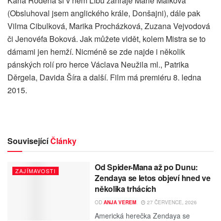
Karla Rodena si v něm Líbu zahraje Marie Málková
(Obsluhoval jsem anglického krále, Donšajni), dále pak
Vilma Cibulková, Marika Procházková, Zuzana Vejvodová
či Jenovéfa Boková. Jak můžete vidět, kolem Mistra se to
dámami jen hemží. Nicméně se zde najde i několik
pánských rolí pro herce Václava Neužila ml., Patrika
Děrgela, Davida Šíra a další. Film má premiéru 8. ledna
2015.
Související
Články
Od Spider-Mana až po Dunu:
ZAJÍMAVOSTI
Zendaya se letos objeví hned ve
několika trhácích
OD
ANJA VEREM
27 ČERVENCE, 2026
Americká herečka Zendaya se