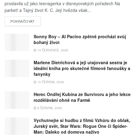
proslavila už jako teenagerka v disneyovských pořadech Na
parket! a Tajný život K. C. Její hvězda však...
POKRAČOVAT
Sonny Boy – Al Pacino zpětně prochází svůj
bohatý život
14 ČERVENCE, 2026
Marlene Dietrichová a její utajovaná sestra je
ideální kniha pro skutečné filmové fanoušky a
fanynky
10 ČERVNA, 2026
Herec Ondřej Kubina ze Survivoru a jeho lekce
rozdělávání ohně na Farmě
9 ČERVNA, 2026
Vychutnejte si hudbu z filmů Vzhůru do oblak,
Jurský svět, Star Wars: Rogue One či Spider-
Man: Daleko od domova naživo