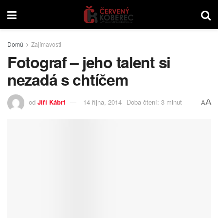
Domů
Zajímavosti
Fotograf – jeho talent si
nezadá s chtíčem
A
od
Jiří Kábrt
14 října, 2014
Doba čtení: 3 minut
A