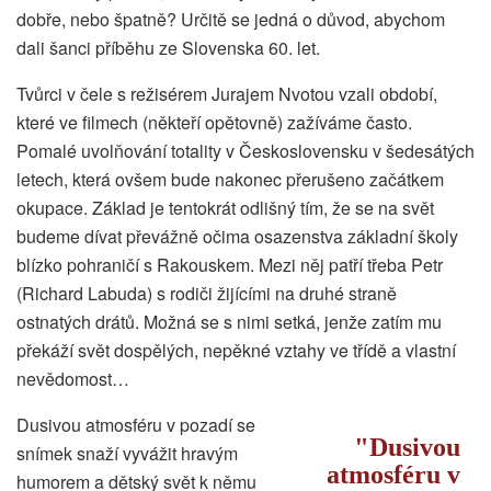
dobře, nebo špatně? Určitě se jedná o důvod, abychom
dali šanci příběhu ze Slovenska 60. let.
Tvůrci v čele s režisérem Jurajem Nvotou vzali období,
které ve filmech (někteří opětovně) zažíváme často.
Pomalé uvolňování totality v Československu v šedesátých
letech, která ovšem bude nakonec přerušeno začátkem
okupace. Základ je tentokrát odlišný tím, že se na svět
budeme dívat převážně očima osazenstva základní školy
blízko pohraničí s Rakouskem. Mezi něj patří třeba Petr
(Richard Labuda) s rodiči žijícími na druhé straně
ostnatých drátů. Možná se s nimi setká, jenže zatím mu
překáží svět dospělých, nepěkné vztahy ve třídě a vlastní
nevědomost…
Dusivou atmosféru v pozadí se
Dusivou
snímek snaží vyvážit hravým
atmosféru v
humorem a dětský svět k němu