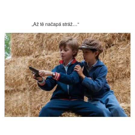
„Až tě načapá stráž…“