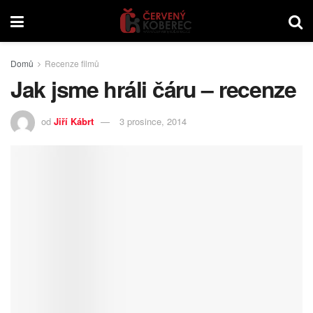
Domů
Recenze filmů
Jak jsme hráli čáru – recenze
od
Jiří Kábrt
3 prosince, 2014