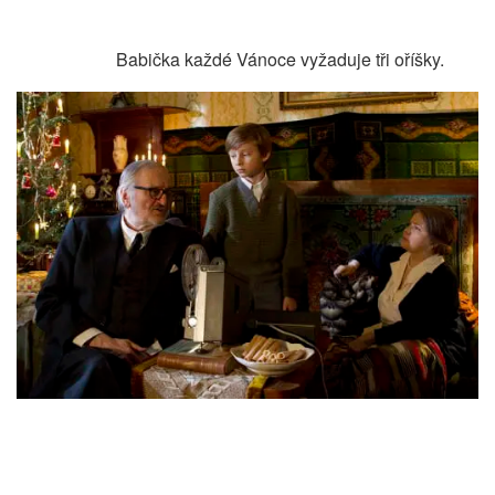
Babička každé Vánoce vyžaduje tři oříšky.