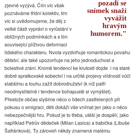
pozadí se
zjevně vyzývá. Čím víc však
snímek snaží
poznáváme třídní kolektiv, tím
vyvážit
víc si uvědomujeme, že děj z
hravým
velké části vypráví o vyrůstání v
humorem.
obtížných podmínkách a s tím
související plíživou deformaci
lidského charakteru. Nvota vyzdvihuje romantickou povahu
dětství, ale také upozorňuje na jeho jednoduchost a
bolestivé zrání. Kromě tendencí ke krutosti dojde i na staré
dobré spratkovské sobectví i na určité projevy vlídnosti vůči
slabšímu a touhu zažít dobrodružství (k níž patří
neodmyslitelně i tendence bohapustě si vymýšlet).
Přestože občas slyšíme něco o lidech zastřelených při
pokusu o emigraci, děti dokáží vše vnímat jen jako o něco
nebezpečnější hru. Pokud je to třeba, utěší je dospělí, jako
například Petrův dědeček (Milan Lasica) a babička (Libuše
Šafránková). To zároveň někdy znamená malému