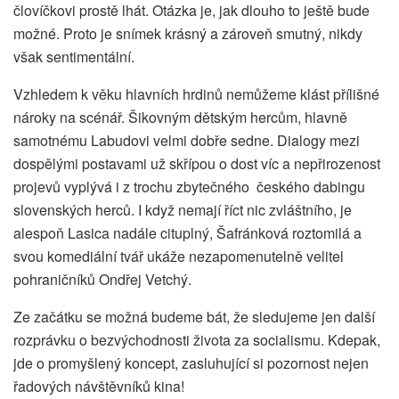
človíčkovi prostě lhát. Otázka je, jak dlouho to ještě bude
možné. Proto je snímek krásný a zároveň smutný, nikdy
však sentimentální.
Vzhledem k věku hlavních hrdinů nemůžeme klást přílišné
nároky na scénář. Šikovným dětským hercům, hlavně
samotnému Labudovi velmi dobře sedne. Dialogy mezi
dospělými postavami už skřípou o dost víc a nepřirozenost
projevů vyplývá i z trochu zbytečného českého dabingu
slovenských herců. I když nemají říct nic zvláštního, je
alespoň Lasica nadále cituplný, Šafránková roztomilá a
svou komediální tvář ukáže nezapomenutelně velitel
pohraničníků Ondřej Vetchý.
Ze začátku se možná budeme bát, že sledujeme jen další
rozprávku o bezvýchodnosti života za socialismu. Kdepak,
jde o promyšlený koncept, zasluhující si pozornost nejen
řadových návštěvníků kina!