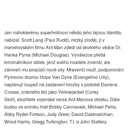
Jen málokterému superhrdinovi někdo jeho tajnou identitu
nabízel. Scott Lang (Paul Rudd), mrzký zloděj, ji v
marvelovském filmu Ant-Man zdědí od skvělého vědce Dr.
Hanka Pyma (Michael Douglas). Vynálezce předá
kriminálníkovi oblek, jenž svého nositele zmenší, ale
zároveň mu propůjčí nové síly. Mravenčí muži, podporováni
Pymovou dcerou Hope Van Dyne (Evangeline Lilly),
naplánují loupež na zastavení hrozby v podobě Darrena
Crosse, známého též jako Yellowjacket (Corey
Stoll), stvořitele vojenské verze Ant-Manova obleku. Dále
budou ve snímku hrát Bobby Cannavale, Michael Peña,
Abby Ryder Fortson, Judy Greer, David Dastmalchian,
Wood Harris, Gregg Turkington, T.I. a John Slattery.