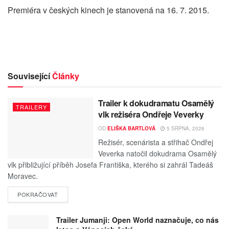
Premiéra v českých kinech je stanovená na 16. 7. 2015.
Související
Články
Trailer k dokudramatu Osamělý
TRAILERY
vlk režiséra Ondřeje Veverky
OD
ELIŠKA BARTLOVÁ
5 SRPNA, 2026
Režisér, scenárista a střihač Ondřej
Veverka natočil dokudrama Osamělý
vlk přibližující příběh Josefa Františka, kterého si zahrál Tadeáš
Moravec.
POKRAČOVAT
Trailer Jumanji: Open World naznačuje, co nás