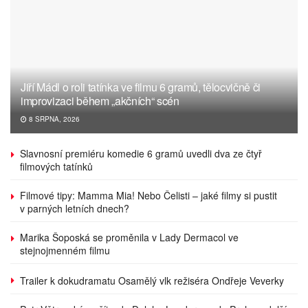
Jiří Mádl o roli tatínka ve filmu 6 gramů, tělocvičně či
improvizaci během „akčních“ scén
8 SRPNA, 2026
Slavnosní premiéru komedie 6 gramů uvedli dva ze čtyř
filmových tatínků
Filmové tipy: Mamma Mia! Nebo Čelisti – jaké filmy si pustit
v parných letních dnech?
Marika Šoposká se proměnila v Lady Dermacol ve
stejnojmenném filmu
Trailer k dokudramatu Osamělý vlk režiséra Ondřeje Veverky