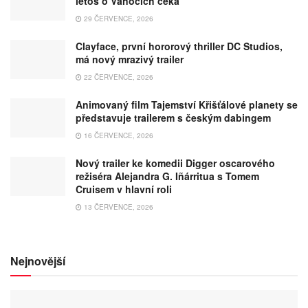
letos o Vánocích čeká
29 ČERVENCE, 2026
Clayface, první hororový thriller DC Studios,
má nový mrazivý trailer
22 ČERVENCE, 2026
Animovaný film Tajemství Křišťálové planety se
představuje trailerem s českým dabingem
16 ČERVENCE, 2026
Nový trailer ke komedii Digger oscarového
režiséra Alejandra G. Iñárritua s Tomem
Cruisem v hlavní roli
13 ČERVENCE, 2026
Nejnovější