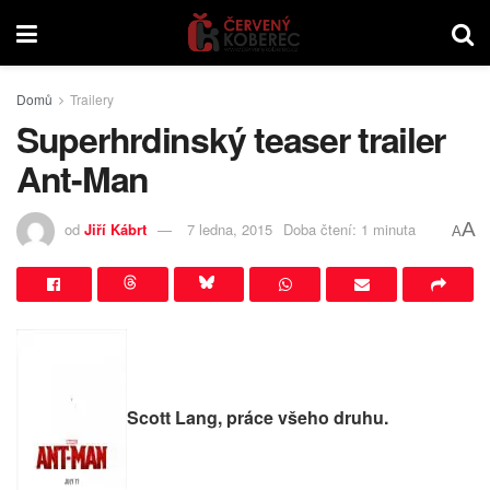
Domů
Trailery
Superhrdinský teaser trailer
Ant-Man
A
od
Jiří Kábrt
7 ledna, 2015
Doba čtení: 1 minuta
A
Scott Lang, práce všeho druhu.