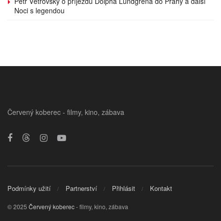
Petr Větrovský o příjezdu Dolpha Lundgrena do Prahy a další
Noci s legendou
Červený koberec - filmy, kino, zábava
Podmínky užití
Partnerství
Přihlásit
Kontakt
© 2025
Červený koberec
- filmy, kino, zábava