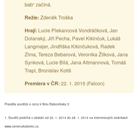
bab“ začíná.
Režie:
Zdeněk Troška
Hrají:
Lucie Plekancová Vondráčková, Jan
Dolanský, Jiří Pecha, Pavel Kikinčuk, Lukáš
Langmajer, Jindřiška Kikinčuková, Radek
Zima, Tereza Bebarová, Veronika Žilková, Jana
Synková, Lucie Bílá, Jana Altmannová, Tomáš
Trapl, Bronislav Kotiš
Premiera v ČR:
22. 1. 2015 (Falcon)
Pravidla soutěže o ceny k filmu Babovřesky 3:
1. Soutěž probíhá v období od 22. 1. 2014 do 28. 1. 2014 na internetových stránkách
www.cervenykoberec.cz.