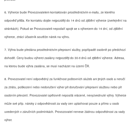
6. Výherce bude Provozovatelem kontaktován prostřednictvím e-mailu, ze kterého
odpověď přišla. Ke kontaktu dojde nejpozději do 14 dnů od zjištění výherce (zveřejnění na
stránkách). Pokud se Provozovateli nepodaří spojit se s výhercem do 14 dní, od zjištění
výherce, ztrácí účastník soutěže nárok na výhru.
7. Výhra bude předána prostřednictvím přepravní služby, popřípadě osobně po předchozí
dohodě. Ceny budou výherci zaslány nejpozději do 30-ti dnů od zjištění výherce. Adresa,
na kterou bude výhra zaslána, se musí nacházet na území ČR.
8. Provozovatel není odpovědný za funkčnost poštovních služeb ani jiných osob a neručí
za ztrátu, poškození nebo nedoručení výher při doručování přepravní službou nebo při
osobním převzetí. Provozovatel opětovně neposílá vrácené, nevyzvednuté výhry. Výherce
může své příp. nároky z odpovědnosti za vady cen uplatňovat pouze a přímo u osob
uvedených v záručních podmínkách. Provozovatel nenese žádnou odpovědnost za vady
výher.