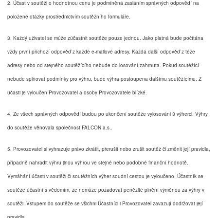
2. Účast v soutěži o hodnotnou cenu je podmíněná zasláním správných odpovědí na
položené otázky prostřednictvím soutěžního formuláře.
3. Každý uživatel se může zúčastnit soutěže pouze jednou. Jako platná bude počítána
vždy první příchozí odpověď z každé e-mailové adresy. Každá další odpověď z téže
adresy nebo od stejného soutěžícího nebude do losování zahrnuta. Pokud soutěžící
nebude splňovat podmínky pro výhru, bude výhra postoupena dalšímu soutěžícímu. Z
účasti je vyloučen Provozovatel a osoby Provozovatele blízké.
4. Ze všech správných odpovědí budou po ukončení soutěže vylosováni 3 výherci. Výhry
do soutěže věnovala společnost FALCON a.s..
5. Provozovatel si vyhrazuje právo zkrátit, přerušit nebo zrušit soutěž či změnit její pravidla,
případně nahradit výhru jinou výhrou ve stejné nebo podobné finanční hodnotě.
Vymáhání účasti v soutěži či soutěžních výher soudní cestou je vyloučeno. Účastník se
soutěže účastní s vědomím, že nemůže požadovat peněžité plnění výměnou za výhry v
soutěži. Vstupem do soutěže se všichni Účastníci i Provozovatel zavazují dodržovat její
pravidla.