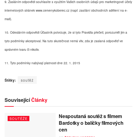
9. Zasláním odpovědi souhlasíte s využitím Vašich osobních údajů pro marketingové účely
internetových stránek www.cervenykoberec.cz (např. zasílání obchodních sdělení na e-
mail).
10. Odesláním odpovědi Účastník potvrzuje, že si tyto Pravidla přečetl, porozuměl jim a
tyto podmínky akceptoval. Na tuto skutečnost nemá vliv, zda je zaslaná odpověď ve
správném tvaru či nikoliv.
11. Tyto podmínky nabývají platnosti dne 22. 1. 2015
Štítky:
soutěž
Související
Články
Nespoutaná soutěž s filmem
SOUTĚŽE
Bardotky o balíčky filmových
cen