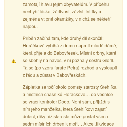
zamotají hlavu jejím obyvatelům. V příběhu
nechybí láska, žárlivost, závist, intriky a
zejména vtipné okamžiky, v nichž se někteří i
najdou.
Příběh začíná tam, kde druhý díl skončil:
Horáčková vybíhá z domu naproti mladé dámě,
která přijela do Babovřesek. Místní drbny, které
se sběhly na náves, v ní poznaly sestru Glorii.
Ta se (po vzoru faráře Petra) rozhodla vystoupit
z řádu a zůstat v Babovřeskách.
Zápletka se točí okolo pomsty starosty Stehlíka
a místních chasníků Horáčkové… do vesnice
se vrací kontrolor Dodo. Není sám, přijíždí s
ním jeho manželka, která Stehlíkovi zajistí
dotaci, díky níž starosta může poslat všech
sedm místních drben k moři… Akce „likvidace