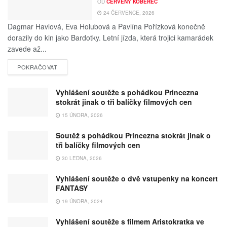
OD
ČERVENY KOBEREC
24 ČERVENCE, 2026
Dagmar Havlová, Eva Holubová a Pavlína Pořízková konečně
dorazily do kin jako Bardotky. Letní jízda, která trojici kamarádek
zavede až...
POKRAČOVAT
Vyhlášení soutěže s pohádkou Princezna
stokrát jinak o tři balíčky filmových cen
15 ÚNORA, 2026
Soutěž s pohádkou Princezna stokrát jinak o
tři balíčky filmových cen
30 LEDNA, 2026
Vyhlášení soutěže o dvě vstupenky na koncert
FANTASY
19 ÚNORA, 2024
Vyhlášení soutěže s filmem Aristokratka ve