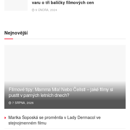
varu o tři balíčky filmových cen
9 ÚNORA, 2024
Nejnovější
Filmové tipy: Mamma Mia! Nebo Čelisti – jaké filmy si
pustit v parných letních dnech?
7 SRPNA, 2026
Marika Šoposká se proměnila v Lady Dermacol ve
stejnojmenném filmu