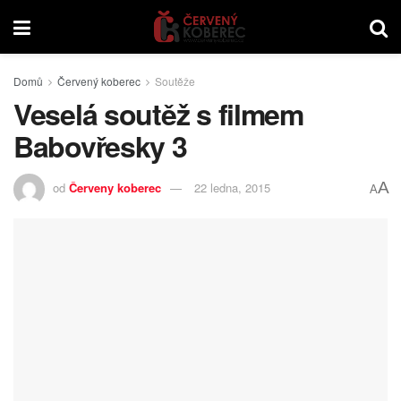
Domů
Červený koberec
Soutěže
Veselá soutěž s filmem
Babovřesky 3
A
od
Červeny koberec
22 ledna, 2015
A