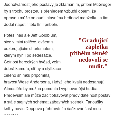
Jednotvárnost jeho postavy je zklamáním, přitom McGregor
by s trochu prostoru s přehledem vzbudil dojem, že
opravdu může odloudit hlavnímu hrdinovi manželku, a tím
dodat napětí i této linii příběhu.
Potěší nás ale Jeff Goldblum,
Gradující
sice v mini roličce, ovšem s
zápletka
odzbrojujícím charismatem,
příběhu téměř
kterým hýří i po šedesátce.
nedovolí se
Četnost hereckých hvězd, velmi
nudit.
dobrá kamera, střihy a stylizace
celého snímku připomínají
hravost Wese Andersona, i když jeho kvalit nedosahují.
Atmosféře by možná pomohla i vypilovanější hudba.
Především ale může začít otravovat předvídatelnost postav
a stále stejných schémat zábavných scének. Fanoušky
knihy navíc Deppovo přehrávání a šaškování asi moc