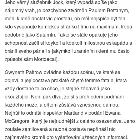
Jeho věrný služebník Jock, který vypadá spíše jako
nájemný vrah, je bezchybně ztvárněn Paulem Bettanym,
mohl klidně dostat víc prostoru, on měl nejspíše být ten,
kdo vyšponuje komickou stránku filmu na maximum, třeba
podobně jako Saturnin. Takto se stále opakuje jeho
schopnost začít si kdykoli a kdekoli milostnou eskapádu a
bránit svého pána i s jakýmkoli zraněním (které mu často
způsobí sám Mortdecai).
Gwyneth Paltrow ovládne každou scénu, ve které se
objeví, a její postava proklatě chytré femme fatale, která
vždy dostane to co chce, je stejně zábavná jako
okouzlující. Není pak divu, že si s přehledem podmaní
každého muže, a přitom zůstává vznešenou dámou.
Nejhůř to odnáší inspektor Martland v podání Ewana
McGregora, který je nejnudnější z celého osazenstva. Jeho
zoufale zamilovaná a nudná postava nepřináší nic
zajímavého kromě pro vyšetřování užitečných informací.