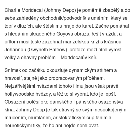
Charlie Mortdecai (Johnny Depp) je poměrně zbabělý a do
sebe zahleděný obchodník/podvodník s uměním, který se
topí v dluzích, ale štěstí mu hraje do karet. Začne pomáhat
s hledáním ukradeného Goyova obrazu, řešit vraždu, a
přitom musí ještě zažehnat manželskou krizi s krásnou
Johannou (Gwyneth Paltrow), protože mezi nimi vyrostl
velký a ohavný problém – Mortdecaiův knír.
Snímek od začátku okouzluje dynamickým střihem a
hravostí, stejně jako propracovaným příběhem.
Nejzářivějšími hvězdami tohoto filmu jsou však právě
hollywoodské hvězdy, a těžko si vybrat, kdo je lepší.
Obsazení potěší oko dámského i pánského osazenstva
kina. Johnny Depp je tak otravný se svým nespokojeným
mručením, mumláním, aristokratickým cupitáním a
neurotickými tiky, že ho ani nejde nemilovat.