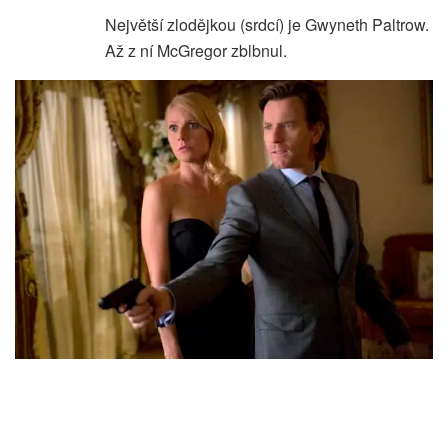
Největší zlodějkou (srdcí) je Gwyneth Paltrow.
Až z ní McGregor zblbnul.