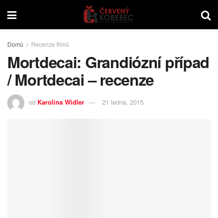
Domů
Recenze filmů
Mortdecai: Grandiózní případ
/ Mortdecai – recenze
od
Karolina Widler
21 ledna, 2015