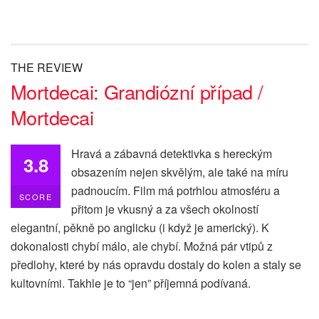
THE REVIEW
Mortdecai: Grandiózní případ /
Mortdecai
Hravá a zábavná detektivka s hereckým
3.8
obsazením nejen skvělým, ale také na míru
padnoucím. Film má potrhlou atmosféru a
SCORE
přitom je vkusný a za všech okolností
elegantní, pěkně po anglicku (i když je americký). K
dokonalosti chybí málo, ale chybí. Možná pár vtipů z
předlohy, které by nás opravdu dostaly do kolen a staly se
kultovními. Takhle je to “jen” příjemná podívaná.