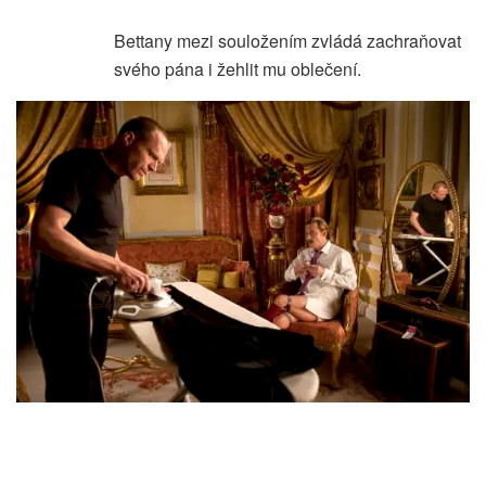
Bettany mezi souložením zvládá zachraňovat
svého pána i žehlit mu oblečení.