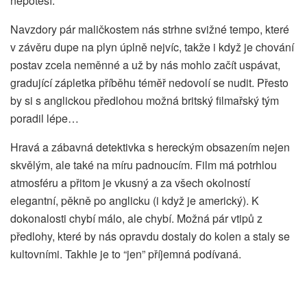
nepotěší.
Navzdory pár maličkostem nás strhne svižné tempo, které
v závěru dupe na plyn úplně nejvíc, takže i když je chování
postav zcela neměnné a už by nás mohlo začít uspávat,
gradující zápletka příběhu téměř nedovolí se nudit. Přesto
by si s anglickou předlohou možná britský filmařský tým
poradil lépe…
Hravá a zábavná detektivka s hereckým obsazením nejen
skvělým, ale také na míru padnoucím. Film má potrhlou
atmosféru a přitom je vkusný a za všech okolností
elegantní, pěkně po anglicku (i když je americký). K
dokonalosti chybí málo, ale chybí. Možná pár vtipů z
předlohy, které by nás opravdu dostaly do kolen a staly se
kultovními. Takhle je to “jen” příjemná podívaná.