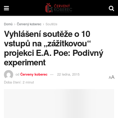
Domů
Červený koberec
Soutěže
Vyhlášení soutěže o 10
vstupů na „zážitkovou“
projekci E.A. Poe: Podivný
experiment
od
Červeny koberec
22 ledna, 2015
A
A
Doba čtení: 2 minut