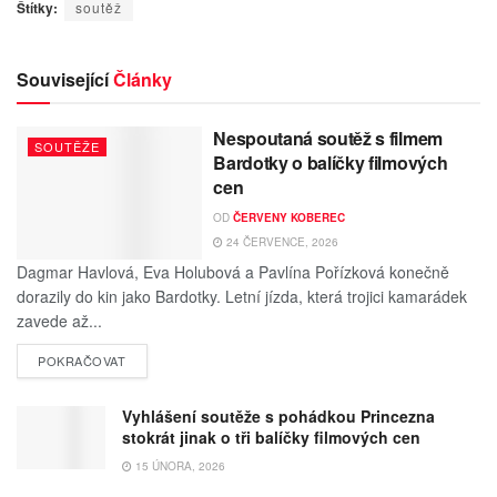
Štítky:
soutěž
Související
Články
Nespoutaná soutěž s filmem
SOUTĚŽE
Bardotky o balíčky filmových
cen
OD
ČERVENY KOBEREC
24 ČERVENCE, 2026
Dagmar Havlová, Eva Holubová a Pavlína Pořízková konečně
dorazily do kin jako Bardotky. Letní jízda, která trojici kamarádek
zavede až...
POKRAČOVAT
Vyhlášení soutěže s pohádkou Princezna
stokrát jinak o tři balíčky filmových cen
15 ÚNORA, 2026