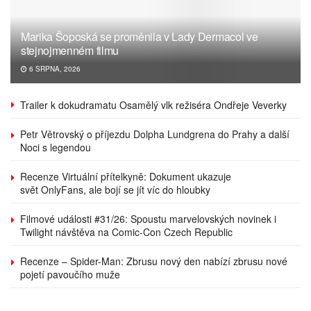
Marika Šoposká se proměnila v Lady Dermacol ve
stejnojmenném filmu
6 SRPNA, 2026
Trailer k dokudramatu Osamělý vlk režiséra Ondřeje Veverky
Petr Větrovský o příjezdu Dolpha Lundgrena do Prahy a další
Noci s legendou
Recenze Virtuální přítelkyně: Dokument ukazuje
svět OnlyFans, ale bojí se jít víc do hloubky
Filmové události #31/26: Spoustu marvelovských novinek i
Twilight návštěva na Comic-Con Czech Republic
Recenze – Spider-Man: Zbrusu nový den nabízí zbrusu nové
pojetí pavoučího muže