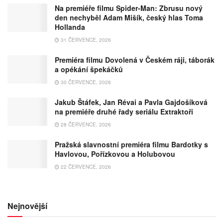
Na premiéře filmu Spider-Man: Zbrusu nový
den nechyběl Adam Mišík, český hlas Toma
Hollanda
31 ČERVENCE, 2026
Premiéra filmu Dovolená v Českém ráji, táborák
a opékání špekáčků
30 ČERVENCE, 2026
Jakub Štáfek, Jan Révai a Pavla Gajdošíková
na premiéře druhé řady seriálu Extraktoři
28 ČERVENCE, 2026
Pražská slavnostní premiéra filmu Bardotky s
Havlovou, Pořízkovou a Holubovou
22 ČERVENCE, 2026
Nejnovější