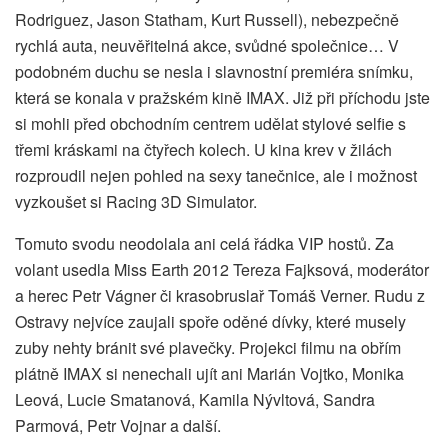
Rodriguez, Jason Statham, Kurt Russell), nebezpečně
rychlá auta, neuvěřitelná akce, svůdné společnice… V
podobném duchu se nesla i slavnostní premiéra snímku,
která se konala v pražském kině IMAX. Již při příchodu jste
si mohli před obchodním centrem udělat stylové selfie s
třemi kráskami na čtyřech kolech. U kina krev v žilách
rozproudil nejen pohled na sexy tanečnice, ale i možnost
vyzkoušet si Racing 3D Simulator.
Tomuto svodu neodolala ani celá řádka VIP hostů. Za
volant usedla Miss Earth 2012 Tereza Fajksová, moderátor
a herec Petr Vágner či krasobruslař Tomáš Verner. Rudu z
Ostravy nejvíce zaujali spoře oděné dívky, které musely
zuby nehty bránit své plavečky. Projekci filmu na obřím
plátně IMAX si nenechali ujít ani Marián Vojtko, Monika
Leová, Lucie Smatanová, Kamila Nývltová, Sandra
Parmová, Petr Vojnar a další.