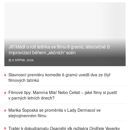
Jiří Mádl o roli tatínka ve filmu 6 gramů, tělocvičně či
improvizaci během „akčních“ scén
8 SRPNA, 2026
Slavnosní premiéru komedie 6 gramů uvedli dva ze čtyř
filmových tatínků
Filmové tipy: Mamma Mia! Nebo Čelisti – jaké filmy si pustit
v parných letních dnech?
Marika Šoposká se proměnila v Lady Dermacol ve
stejnojmenném filmu
Trailer k dokudramatu Osamělý vlk režiséra Ondřeje Veverky