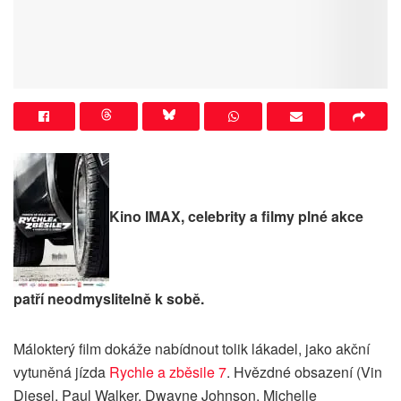
Kino IMAX, celebrity a filmy plné akce
patří neodmyslitelně k sobě.
Málokterý film dokáže nabídnout tolik lákadel, jako akční
vytuněná jízda
Rychle a zběsile 7
. Hvězdné obsazení (Vin
Diesel, Paul Walker, Dwayne Johnson, Michelle