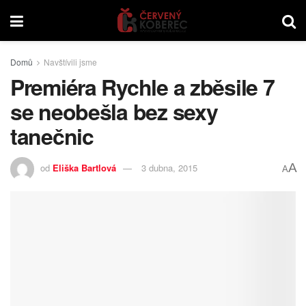
Domů
Navštívili jsme
Premiéra Rychle a zběsile 7
se neobešla bez sexy
tanečnic
A
od
Eliška Bartlová
3 dubna, 2015
A