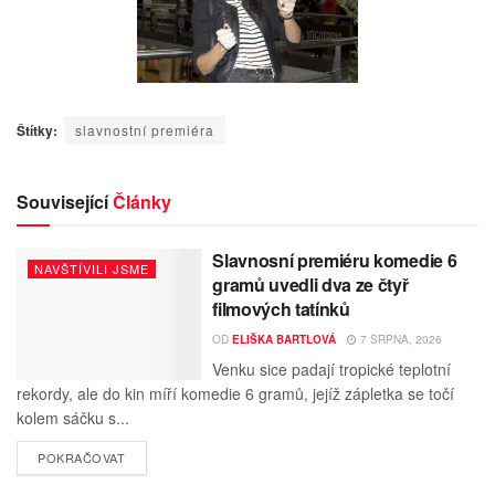
Štítky:
slavnostní premiéra
Související
Články
Slavnosní premiéru komedie 6
NAVŠTÍVILI JSME
gramů uvedli dva ze čtyř
filmových tatínků
OD
ELIŠKA BARTLOVÁ
7 SRPNA, 2026
Venku sice padají tropické teplotní
rekordy, ale do kin míří komedie 6 gramů, jejíž zápletka se točí
kolem sáčku s...
POKRAČOVAT