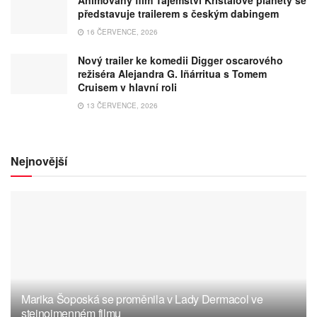
Animovaný film Tajemství Křišťálové planety se
představuje trailerem s českým dabingem
16 ČERVENCE, 2026
Nový trailer ke komedii Digger oscarového
režiséra Alejandra G. Iñárritua s Tomem
Cruisem v hlavní roli
13 ČERVENCE, 2026
Nejnovější
Marika Šoposká se proměnila v Lady Dermacol ve
stejnojmenném filmu