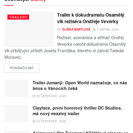
Trailer k dokudramatu Osamělý
TRAILERY
vlk režiséra Ondřeje Veverky
OD
ELIŠKA BARTLOVÁ
5 SRPNA, 2026
Režisér, scenárista a střihač Ondřej
Veverka natočil dokudrama Osamělý
vlk přibližující příběh Josefa Františka, kterého si zahrál Tadeáš
Moravec.
POKRAČOVAT
Trailer Jumanji: Open World naznačuje, co nás
letos o Vánocích čeká
29 ČERVENCE, 2026
Clayface, první hororový thriller DC Studios,
má nový mrazivý trailer
22 ČERVENCE, 2026