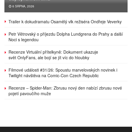
6 SRPNA, 2026
Trailer k dokudramatu Osamělý vlk režiséra Ondřeje Veverky
Petr Větrovský o příjezdu Dolpha Lundgrena do Prahy a další
Noci s legendou
Recenze Virtuální přítelkyně: Dokument ukazuje
svět OnlyFans, ale bojí se jít víc do hloubky
Filmové události #31/26: Spoustu marvelovských novinek i
Twilight návštěva na Comic-Con Czech Republic
Recenze – Spider-Man: Zbrusu nový den nabízí zbrusu nové
pojetí pavoučího muže