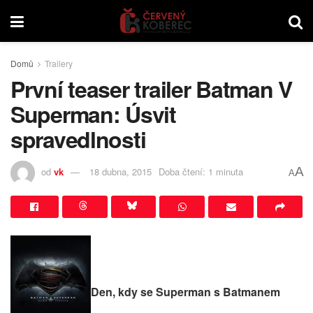
Domů
Trailery
První teaser trailer Batman V
Superman: Úsvit
spravedlnosti
A
od
vk
18 dubna, 2015
Doba čtení: 1 minuta
A
Den, kdy se Superman s Batmanem