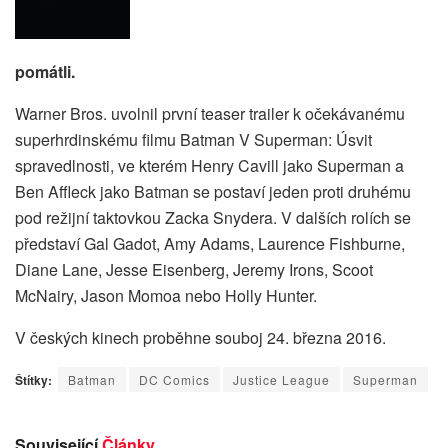
pomátli.
Warner Bros. uvolnil první teaser trailer k očekávanému
superhrdinskému filmu Batman V Superman: Úsvit
spravedlnosti, ve kterém Henry Cavill jako Superman a
Ben Affleck jako Batman se postaví jeden proti druhému
pod režijní taktovkou Zacka Snydera. V dalších rolích se
představí Gal Gadot, Amy Adams, Laurence Fishburne,
Diane Lane, Jesse Eisenberg, Jeremy Irons, Scoot
McNairy, Jason Momoa nebo Holly Hunter.
V českých kinech proběhne souboj 24. března 2016.
Štítky:
Batman
DC Comics
Justice League
Superman
Související
Články