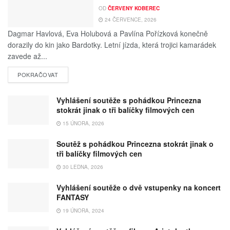
OD
ČERVENY KOBEREC
24 ČERVENCE, 2026
Dagmar Havlová, Eva Holubová a Pavlína Pořízková konečně
dorazily do kin jako Bardotky. Letní jízda, která trojici kamarádek
zavede až...
POKRAČOVAT
Vyhlášení soutěže s pohádkou Princezna
stokrát jinak o tři balíčky filmových cen
15 ÚNORA, 2026
Soutěž s pohádkou Princezna stokrát jinak o
tři balíčky filmových cen
30 LEDNA, 2026
Vyhlášení soutěže o dvě vstupenky na koncert
FANTASY
19 ÚNORA, 2024