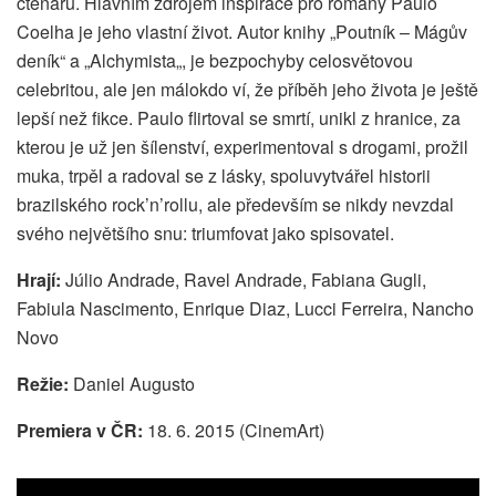
čtenářů. Hlavním zdrojem inspirace pro romány Paulo
Coelha je jeho vlastní život. Autor knihy „Poutník – Mágův
deník“ a „Alchymista„, je bezpochyby celosvětovou
celebritou, ale jen málokdo ví, že příběh jeho života je ještě
lepší než fikce. Paulo flirtoval se smrtí, unikl z hranice, za
kterou je už jen šílenství, experimentoval s drogami, prožil
muka, trpěl a radoval se z lásky, spoluvytvářel historii
brazilského rock’n’rollu, ale především se nikdy nevzdal
svého největšího snu: triumfovat jako spisovatel.
Hrají:
Júlio Andrade, Ravel Andrade, Fabiana Gugli,
Fabiula Nascimento, Enrique Diaz, Lucci Ferreira, Nancho
Novo
Režie:
Daniel Augusto
Premiera v ČR:
18. 6. 2015 (CinemArt)