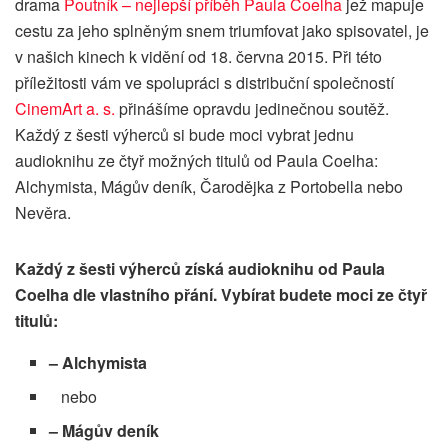
drama
Poutník – nejlepší příběh Paula Coelha
jež mapuje
cestu za jeho splněným snem triumfovat jako spisovatel, je
v našich kinech k vidění od 18. června 2015. Při této
příležitosti vám ve spolupráci s distribuční společností
CinemArt a. s.
přinášíme opravdu jedinečnou soutěž.
Každý z šesti výherců si bude moci vybrat jednu
audioknihu ze čtyř možných titulů od Paula Coelha:
Alchymista, Mágův deník, Čarodějka z Portobella nebo
Nevěra.
Každý z šesti výherců získá audioknihu od Paula
Coelha dle vlastního přání. Vybírat budete moci ze čtyř
titulů:
– Alchymista
nebo
– Mágův deník