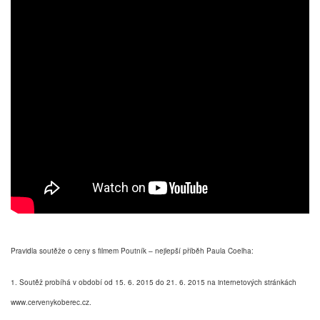
Pravidla soutěže o ceny s filmem Poutník – nejlepší příběh Paula Coelha:
1. Soutěž probíhá v období od 15. 6. 2015 do 21. 6. 2015 na internetových stránkách
www.cervenykoberec.cz.