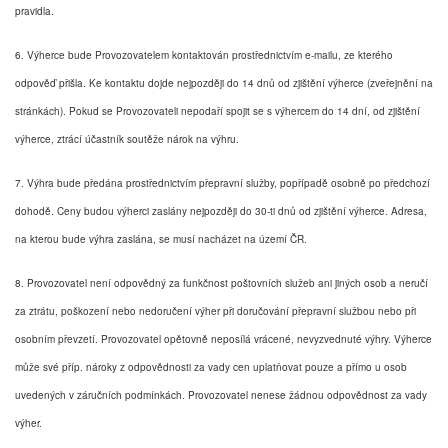
pravidla.
6. Výherce bude Provozovatelem kontaktován prostřednictvím e-mailu, ze kterého
odpověď přišla. Ke kontaktu dojde nejpozději do 14 dnů od zjištění výherce (zveřejnění na
stránkách). Pokud se Provozovateli nepodaří spojit se s výhercem do 14 dní, od zjištění
výherce, ztrácí účastník soutěže nárok na výhru.
7. Výhra bude předána prostřednictvím přepravní služby, popřípadě osobně po předchozí
dohodě. Ceny budou výherci zaslány nejpozději do 30-ti dnů od zjištění výherce. Adresa,
na kterou bude výhra zaslána, se musí nacházet na území ČR.
8. Provozovatel není odpovědný za funkčnost poštovních služeb ani jiných osob a neručí
za ztrátu, poškození nebo nedoručení výher při doručování přepravní službou nebo při
osobním převzetí. Provozovatel opětovně neposílá vrácené, nevyzvednuté výhry. Výherce
může své příp. nároky z odpovědnosti za vady cen uplatňovat pouze a přímo u osob
uvedených v záručních podmínkách. Provozovatel nenese žádnou odpovědnost za vady
výher.