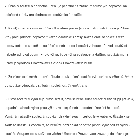
2. Účast v soutěži o hodnotnou cenu je podmíněná zasláním správných odpovědí na
položené otázky prostřednictvím soutěžního formuláře.
3. Každý uživatel se může zúčastnit soutěže pouze jednou. Jako platná bude počítána
vždy první příchozí odpověď z každé e-mailové adresy. Každá další odpověď z téže
adresy nebo od stejného soutěžícího nebude do losování zahrnuta. Pokud soutěžící
nebude splňovat podmínky pro výhru, bude výhra postoupena dalšímu soutěžícímu. Z
účasti je vyloučen Provozovatel a osoby Provozovatele blízké.
4. Ze všech správných odpovědí bude po ukončení soutěže vylosováno 6 výherců. Výhry
do soutěže věnovala distribuční společnost CinemArt a. s..
5. Provozovatel si vyhrazuje právo zkrátit, přerušit nebo zrušit soutěž či změnit její pravidla,
případně nahradit výhru jinou výhrou ve stejné nebo podobné finanční hodnotě.
Vymáhání účasti v soutěži či soutěžních výher soudní cestou je vyloučeno. Účastník se
soutěže účastní s vědomím, že nemůže požadovat peněžité plnění výměnou za výhry v
soutěži. Vstupem do soutěže se všichni Účastníci i Provozovatel zavazují dodržovat její