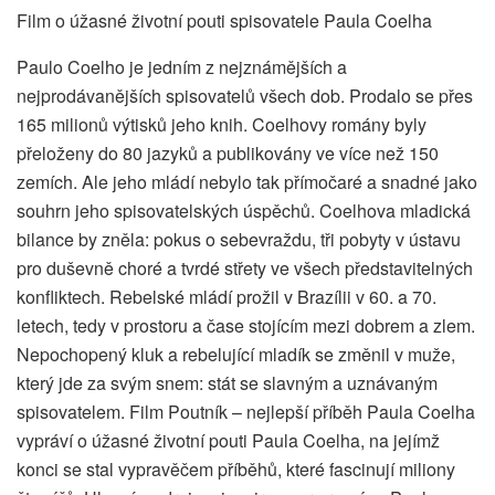
Film o úžasné životní pouti spisovatele Paula Coelha
Paulo Coelho je jedním z nejznámějších a
nejprodávanějších spisovatelů všech dob. Prodalo se přes
165 milionů výtisků jeho knih. Coelhovy romány byly
přeloženy do 80 jazyků a publikovány ve více než 150
zemích. Ale jeho mládí nebylo tak přímočaré a snadné jako
souhrn jeho spisovatelských úspěchů. Coelhova mladická
bilance by zněla: pokus o sebevraždu, tři pobyty v ústavu
pro duševně choré a tvrdé střety ve všech představitelných
konfliktech. Rebelské mládí prožil v Brazílii v 60. a 70.
letech, tedy v prostoru a čase stojícím mezi dobrem a zlem.
Nepochopený kluk a rebelující mladík se změnil v muže,
který jde za svým snem: stát se slavným a uznávaným
spisovatelem. Film Poutník – nejlepší příběh Paula Coelha
vypráví o úžasné životní pouti Paula Coelha, na jejímž
konci se stal vypravěčem příběhů, které fascinují miliony