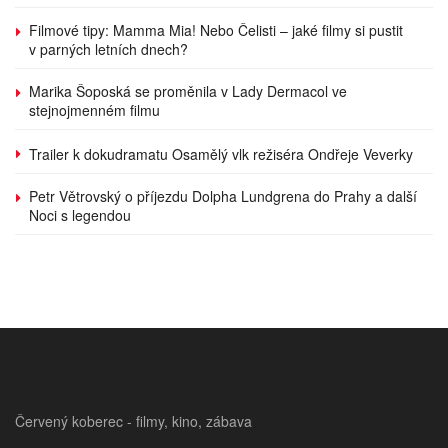
Filmové tipy: Mamma Mia! Nebo Čelisti – jaké filmy si pustit
v parných letních dnech?
Marika Šoposká se proměnila v Lady Dermacol ve
stejnojmenném filmu
Trailer k dokudramatu Osamělý vlk režiséra Ondřeje Veverky
Petr Větrovský o příjezdu Dolpha Lundgrena do Prahy a další
Noci s legendou
Červený koberec - filmy, kino, zábava