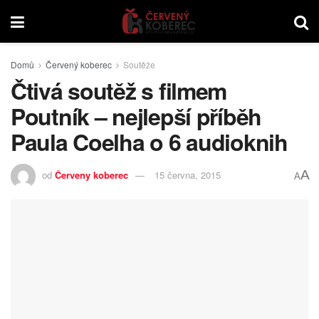
Domů
Červený koberec
Soutěže
Čtivá soutěž s filmem
Poutník – nejlepší příběh
Paula Coelha o 6 audioknih
A
od
Červeny koberec
15 června, 2015
A