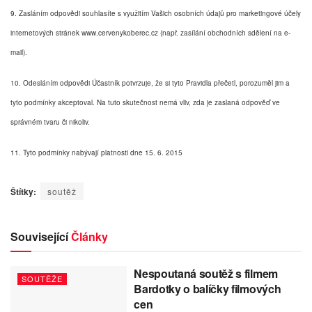
9. Zasláním odpovědi souhlasíte s využitím Vašich osobních údajů pro marketingové účely
internetových stránek www.cervenykoberec.cz (např. zasílání obchodních sdělení na e-
mail).
10. Odesláním odpovědi Účastník potvrzuje, že si tyto Pravidla přečetl, porozuměl jim a
tyto podmínky akceptoval. Na tuto skutečnost nemá vliv, zda je zaslaná odpověď ve
správném tvaru či nikoliv.
11. Tyto podmínky nabývají platnosti dne 15. 6. 2015
Štítky:
soutěž
Související
Články
Nespoutaná soutěž s filmem
SOUTĚŽE
Bardotky o balíčky filmových
cen