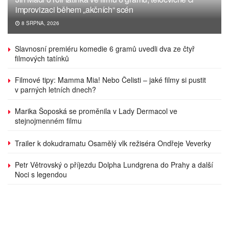
improvizaci během „akčních“ scén
8 SRPNA, 2026
Slavnosní premiéru komedie 6 gramů uvedli dva ze čtyř
filmových tatínků
Filmové tipy: Mamma Mia! Nebo Čelisti – jaké filmy si pustit
v parných letních dnech?
Marika Šoposká se proměnila v Lady Dermacol ve
stejnojmenném filmu
Trailer k dokudramatu Osamělý vlk režiséra Ondřeje Veverky
Petr Větrovský o příjezdu Dolpha Lundgrena do Prahy a další
Noci s legendou