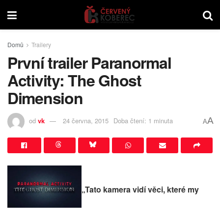
Domů
Trailery
První trailer Paranormal
Activity: The Ghost
Dimension
A
od
vk
24 června, 2015
Doba čtení: 1 minuta
A
„Tato kamera vidí věci, které my