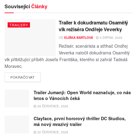
Související
Články
Trailer k dokudramatu Osamělý
TRAILERY
vlk režiséra Ondřeje Veverky
OD
ELIŠKA BARTLOVÁ
5 SRPNA, 2026
Režisér, scenárista a střihač Ondřej
Veverka natočil dokudrama Osamělý
vlk přibližující příběh Josefa Františka, kterého si zahrál Tadeáš
Moravec.
POKRAČOVAT
Trailer Jumanji: Open World naznačuje, co nás
letos o Vánocích čeká
29 ČERVENCE, 2026
Clayface, první hororový thriller DC Studios,
má nový mrazivý trailer
22 ČERVENCE, 2026