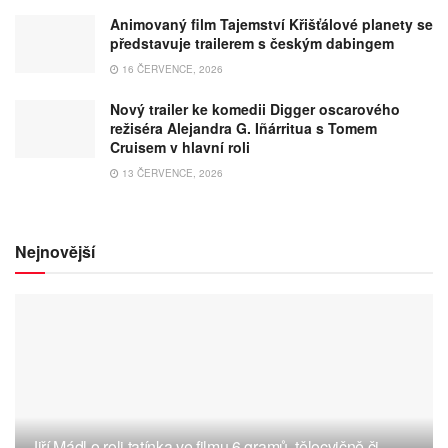
Animovaný film Tajemství Křišťálové planety se
představuje trailerem s českým dabingem
16 ČERVENCE, 2026
Nový trailer ke komedii Digger oscarového
režiséra Alejandra G. Iñárritua s Tomem
Cruisem v hlavní roli
13 ČERVENCE, 2026
Nejnovější
Jiří Mádl o roli tatínka ve filmu 6 gramů, tělocvičně či