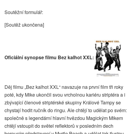
Soutěžní formulář:
[Soutěž ukončena]
Oficiální synopse filmu Bez kalhot XXL:
Děj filmu „Bez kalhot XXL“ navazuje na první film tři roky
poté, kdy Mike ukončil svou vrcholnou kariéru striptéra a i
zbývající členové striptérské skupiny Králové Tampy se
chystají hodit ručník do ringu. Ale chtějí to udělat po svém:
společně s legendární hlavní hvězdou Magickým Mikem
chtějí vstoupit do světel reflektorů v posledním dech
beroucím představení v Myrtle Beach a udělat tak tlustou