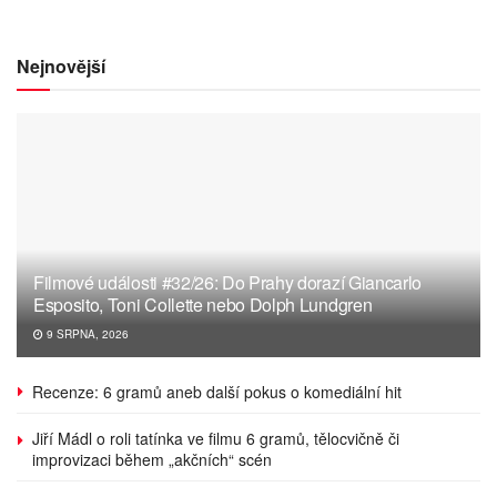
Nejnovější
Filmové události #32/26: Do Prahy dorazí Giancarlo
Esposito, Toni Collette nebo Dolph Lundgren
9 SRPNA, 2026
Recenze: 6 gramů aneb další pokus o komediální hit
Jiří Mádl o roli tatínka ve filmu 6 gramů, tělocvičně či
improvizaci během „akčních“ scén