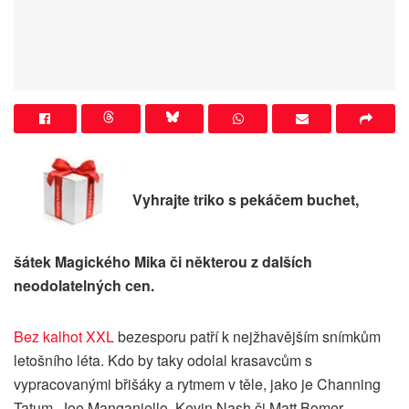
Vyhrajte triko s pekáčem buchet,
šátek Magického Mika či některou z dalších
neodolatelných cen.
Bez kalhot XXL
bezesporu patří k nejžhavějším snímkům
letošního léta. Kdo by taky odolal krasavcům s
vypracovanými břišáky a rytmem v těle, jako je
Channing
Tatum
,
Joe Manganiello, Kevin Nash či Matt Bomer.