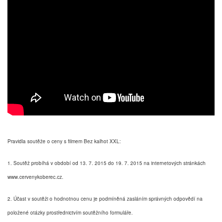
Pravidla soutěže o ceny s filmem Bez kalhot XXL:
1. Soutěž probíhá v období od 13. 7. 2015 do 19. 7. 2015 na internetových stránkách
www.cervenykoberec.cz.
2. Účast v soutěži o hodnotnou cenu je podmíněná zasláním správných odpovědí na
položené otázky prostřednictvím soutěžního formuláře.