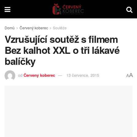
Domů
Červený koberec
Soutěže
Vzrušující soutěž s filmem
Bez kalhot XXL o tři lákavé
balíčky
A
od
Červeny koberec
13 července, 2015
A