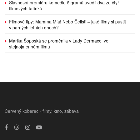
Slavnosní premiéru komedie 6 gramů uvedli dva ze čtyř
filmových tatínků
Filmové tipy: Mamma Mia! Nebo Čelisti – jaké filmy si pustit
v parných letních dnech?
Marika Šoposká se proměnila v Lady Dermacol ve
stejnojmenném filmu
Červený koberec - filmy, kino, zábava