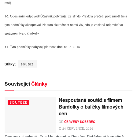
mail).
10. Odesláním odpovědi Účastník potvrzuje, že si tyto Pravidla přečetl, porozuměl jim a
tyto podmínky akceptoval. Na tuto skutečnost nemá vliv, zda je zaslaná odpověď ve
správném tvaru či nikoliv.
11. Tyto podmínky nabývají platnosti dne 13. 7. 2015
Štítky:
soutěž
Související
Články
Nespoutaná soutěž s filmem
SOUTĚŽE
Bardotky o balíčky filmových
cen
OD
ČERVENY KOBEREC
24 ČERVENCE, 2026
Dagmar Havlová, Eva Holubová a Pavlína Pořízková konečně