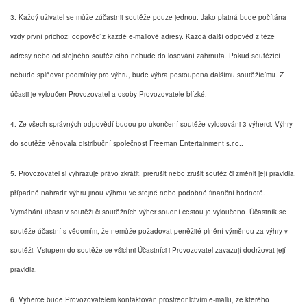
3. Každý uživatel se může zúčastnit soutěže pouze jednou. Jako platná bude počítána
vždy první příchozí odpověď z každé e-mailové adresy. Každá další odpověď z téže
adresy nebo od stejného soutěžícího nebude do losování zahrnuta. Pokud soutěžící
nebude splňovat podmínky pro výhru, bude výhra postoupena dalšímu soutěžícímu. Z
účasti je vyloučen Provozovatel a osoby Provozovatele blízké.
4. Ze všech správných odpovědí budou po ukončení soutěže vylosováni 3 výherci. Výhry
do soutěže věnovala distribuční společnost Freeman Entertainment s.r.o..
5. Provozovatel si vyhrazuje právo zkrátit, přerušit nebo zrušit soutěž či změnit její pravidla,
případně nahradit výhru jinou výhrou ve stejné nebo podobné finanční hodnotě.
Vymáhání účasti v soutěži či soutěžních výher soudní cestou je vyloučeno. Účastník se
soutěže účastní s vědomím, že nemůže požadovat peněžité plnění výměnou za výhry v
soutěži. Vstupem do soutěže se všichni Účastníci i Provozovatel zavazují dodržovat její
pravidla.
6. Výherce bude Provozovatelem kontaktován prostřednictvím e-mailu, ze kterého