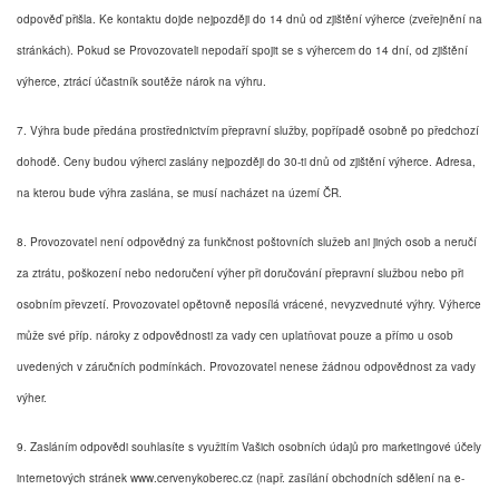
odpověď přišla. Ke kontaktu dojde nejpozději do 14 dnů od zjištění výherce (zveřejnění na
stránkách). Pokud se Provozovateli nepodaří spojit se s výhercem do 14 dní, od zjištění
výherce, ztrácí účastník soutěže nárok na výhru.
7. Výhra bude předána prostřednictvím přepravní služby, popřípadě osobně po předchozí
dohodě. Ceny budou výherci zaslány nejpozději do 30-ti dnů od zjištění výherce. Adresa,
na kterou bude výhra zaslána, se musí nacházet na území ČR.
8. Provozovatel není odpovědný za funkčnost poštovních služeb ani jiných osob a neručí
za ztrátu, poškození nebo nedoručení výher při doručování přepravní službou nebo při
osobním převzetí. Provozovatel opětovně neposílá vrácené, nevyzvednuté výhry. Výherce
může své příp. nároky z odpovědnosti za vady cen uplatňovat pouze a přímo u osob
uvedených v záručních podmínkách. Provozovatel nenese žádnou odpovědnost za vady
výher.
9. Zasláním odpovědi souhlasíte s využitím Vašich osobních údajů pro marketingové účely
internetových stránek www.cervenykoberec.cz (např. zasílání obchodních sdělení na e-