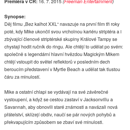
Premiéra v ČR:
16. 7. 2015
(
Freeman Entertainment
)
Synopse:
Děj filmu „Bez kalhot XXL“ navazuje na první film tři roky
poté, kdy Mike ukončil svou vrcholnou kariéru striptéra a i
zbývající členové striptérské skupiny Králové Tampy se
chystají hodit ručník do ringu. Ale chtějí to udělat po svém:
společně s legendární hlavní hvězdou Magickým Mikem
chtějí vstoupit do světel reflektorů v posledním dech
beroucím představení v Myrtle Beach a udělat tak tlustou
čáru za minulostí.
Mike a ostatní chlapi se vydávají na své závěrečné
vystoupení, a když se cestou zastaví v Jacksonvillu a
Savannah, aby obnovili staré známosti a navázali nová
přátelství, sklízejí obdiv, naučí se pár nových pohybů a
překvapujícím způsobem se zbaví své minulosti.