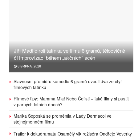
Jiří Mádl o roli tatínka ve filmu 6 gramů, tělocvičně
či improvizaci během „akčních“ scén
8 SRPNA, 2026
Slavnosní premiéru komedie 6 gramů uvedli dva ze čtyř
filmových tatínků
Filmové tipy: Mamma Mia! Nebo Čelisti – jaké filmy si pustit
v parných letních dnech?
Marika Šoposká se proměnila v Lady Dermacol ve
stejnojmenném filmu
Trailer k dokudramatu Osamělý vlk režiséra Ondřeje Veverky