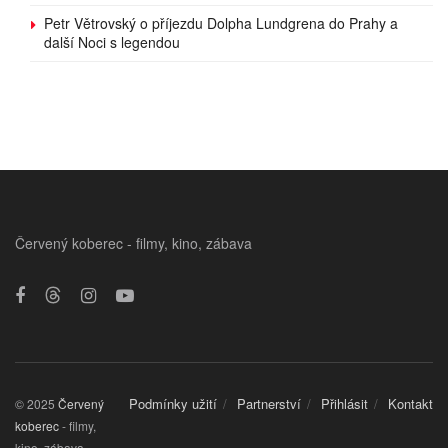
Petr Větrovský o příjezdu Dolpha Lundgrena do Prahy a
další Noci s legendou
Červený koberec - filmy, kino, zábava
Podmínky užití
Partnerství
Přihlásit
Kontakt
© 2025
Červený
koberec
- filmy,
kino, zábava