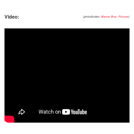
Video:
(photo&video:
Warner Bros. Pictures
)