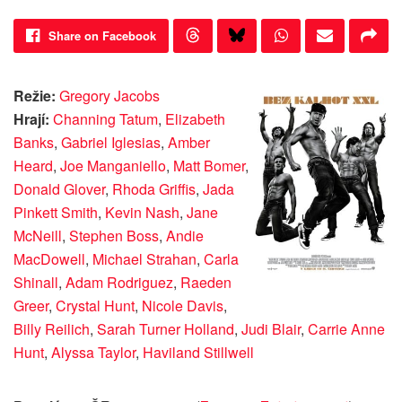
Share on Facebook
Režie:
Gregory Jacobs
Hrají:
Channing Tatum
,
Elizabeth
Banks
,
Gabriel Iglesias
,
Amber
Heard
,
Joe Manganiello
,
Matt Bomer
,
Donald Glover
,
Rhoda Griffis
,
Jada
Pinkett Smith
,
Kevin Nash
,
Jane
McNeill
,
Stephen Boss
,
Andie
MacDowell
,
Michael Strahan
,
Carla
Shinall
,
Adam Rodriguez
,
Raeden
Greer
,
Crystal Hunt
,
Nicole Davis
,
Billy Reilich
,
Sarah Turner Holland
,
Judi Blair
,
Carrie Anne
Hunt
,
Alyssa Taylor
,
Haviland Stillwell