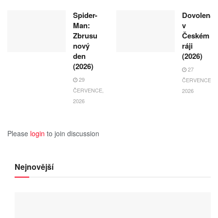
Spider-
Dovolená
Man:
v
Zbrusu
Českém
nový
ráji
den
(2026)
(2026)
27
29
ČERVENCE,
ČERVENCE,
2026
2026
Please
login
to join discussion
Nejnovější