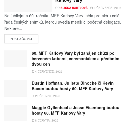
OD
ELIŠKA BARTLOVÁ
9 ČERVENCE, 2026
Na jubilejním 60. ročníku MFF Karlovy Vary měla premiéru celá
řada českých snímků, kterou uvedla menší či početná delegace.
Některé...
POKRAČOVAT
60. MFF Karlovy Vary byl zahájen chůzí po
červeném koberci, ceremoniálem a předáním
dvou cen
4 ČERVENCE, 2026
Dustin Hoffman, Juliette Binoche či Kevin
Bacon budou hosty 60. MFF Karlovy Vary
23 ČERVNA, 2026
Maggie Gyllenhaal a Jesse Eisenberg budou
hosty 60. MFF Karlovy Vary
8 ČERVNA, 2026