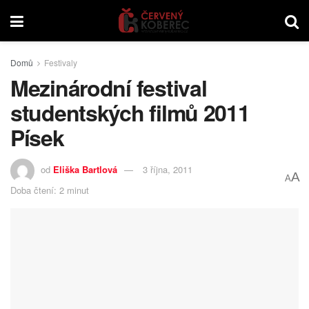
Domů
Festivaly
Mezinárodní festival
studentských filmů 2011
Písek
od
Eliška Bartlová
3 října, 2011
A
A
Doba čtení: 2 minut