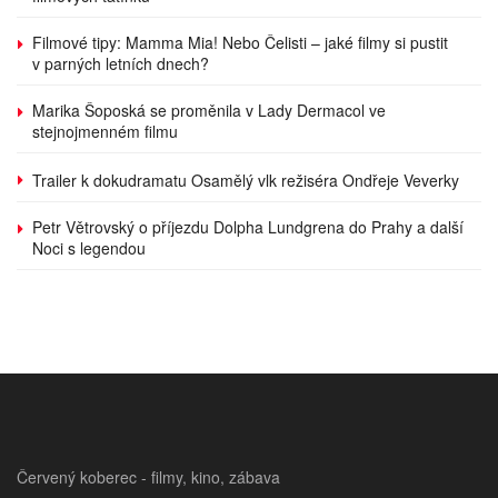
Filmové tipy: Mamma Mia! Nebo Čelisti – jaké filmy si pustit
v parných letních dnech?
Marika Šoposká se proměnila v Lady Dermacol ve
stejnojmenném filmu
Trailer k dokudramatu Osamělý vlk režiséra Ondřeje Veverky
Petr Větrovský o příjezdu Dolpha Lundgrena do Prahy a další
Noci s legendou
Červený koberec - filmy, kino, zábava