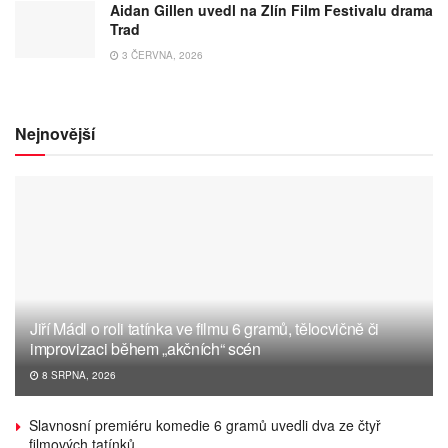
Aidan Gillen uvedl na Zlín Film Festivalu drama
Trad
3 ČERVNA, 2026
Nejnovější
Jiří Mádl o roli tatínka ve filmu 6 gramů, tělocvičně či
improvizaci během „akčních“ scén
8 SRPNA, 2026
Slavnosní premiéru komedie 6 gramů uvedli dva ze čtyř
filmových tatínků