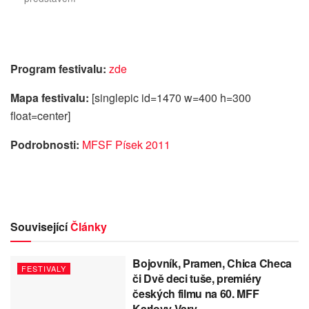
Program festivalu:
zde
Mapa festivalu:
[singlepic id=1470 w=400 h=300
float=center]
Podrobnosti:
MFSF Písek 2011
Související
Články
Bojovník, Pramen, Chica Checa
FESTIVALY
či Dvě deci tuše, premiéry
českých filmu na 60. MFF
Karlovy Vary