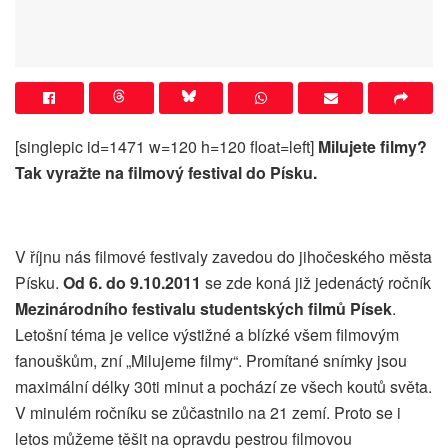
[singlepic id=1471 w=120 h=120 float=left]
Milujete filmy?
Tak vyražte na filmový festival do Písku.
V říjnu nás filmové festivaly zavedou do jihočeského města
Písku.
Od 6. do 9.10.2011
se zde koná již jedenáctý ročník
Mezinárodního festivalu studentských filmů Písek
.
Letošní téma je velice výstižné a blízké všem filmovým
fanouškům, zní „Milujeme filmy“. Promítané snímky jsou
maximální délky 30ti minut a pochází ze všech koutů světa.
V minulém ročníku se zůčastnilo na 21 zemí. Proto se i
letos můžeme těšit na opravdu pestrou filmovou