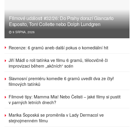
Filmové události #32/26: Do Prahy dorazí Giancarlo
Esposito, Toni Collette nebo Dolph Lundgren
9 SRPNA, 2026
Recenze: 6 gramů aneb další pokus o komediální hit
Jiří Mádl o roli tatínka ve filmu 6 gramů, tělocvičně či
improvizaci během „akčních“ scén
Slavnosní premiéru komedie 6 gramů uvedli dva ze čtyř
filmových tatínků
Filmové tipy: Mamma Mia! Nebo Čelisti – jaké filmy si pustit
v parných letních dnech?
Marika Šoposká se proměnila v Lady Dermacol ve
stejnojmenném filmu