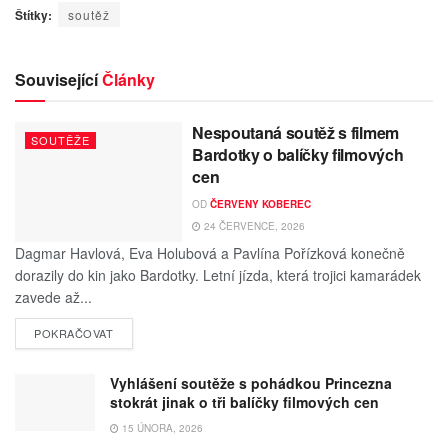
Štítky:
soutěž
Související
Články
Nespoutaná soutěž s filmem
SOUTĚŽE
Bardotky o balíčky filmových
cen
OD
ČERVENY KOBEREC
24 ČERVENCE, 2026
Dagmar Havlová, Eva Holubová a Pavlína Pořízková konečně
dorazily do kin jako Bardotky. Letní jízda, která trojici kamarádek
zavede až...
POKRAČOVAT
Vyhlášení soutěže s pohádkou Princezna
stokrát jinak o tři balíčky filmových cen
15 ÚNORA, 2026