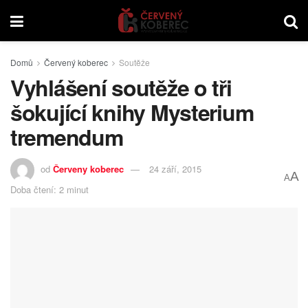
Domů
Červený koberec
Soutěže
Vyhlášení soutěže o tři
šokující knihy Mysterium
tremendum
od
Červeny koberec
24 září, 2015
A
A
Doba čtení: 2 minut