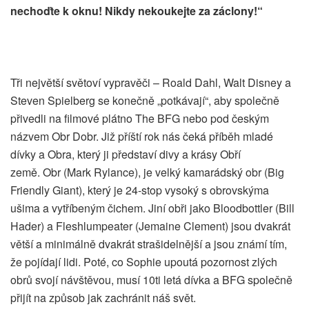
nechoďte k oknu! Nikdy nekoukejte za záclony!“
Tři největší světoví vypravěči – Roald Dahl, Walt Disney a
Steven Spielberg se konečně „potkávají“, aby společně
přivedli na filmové plátno The BFG nebo pod českým
názvem Obr Dobr. Již příští rok nás čeká příběh mladé
dívky a Obra, který ji představí divy a krásy Obří
země. Obr (Mark Rylance), je velký kamarádský obr (Big
Friendly Giant), který je 24-stop vysoký s obrovskýma
ušima a vytříbeným čichem. Jiní obři jako Bloodbottler (Bill
Hader) a Fleshlumpeater (Jemaine Clement) jsou dvakrát
větší a minimálně dvakrát strašidelnější a jsou známí tím,
že pojídají lidi. Poté, co Sophie upoutá pozornost zlých
obrů svojí návštěvou, musí 10ti letá dívka a BFG společně
přijít na způsob jak zachránit náš svět.