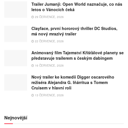
Trailer Jumanji: Open World naznačuje, co nás
letos o Vánocích čeká
29 ČERVENCE, 2026
Clayface, první hororový thriller DC Studios,
má nový mrazivý trailer
22 ČERVENCE, 2026
Animovaný film Tajemství Křišťálové planety se
představuje trailerem s českým dabingem
16 ČERVENCE, 2026
Nový trailer ke komedii Digger oscarového
režiséra Alejandra G. Iñárritua s Tomem
Cruisem v hlavní roli
13 ČERVENCE, 2026
Nejnovější