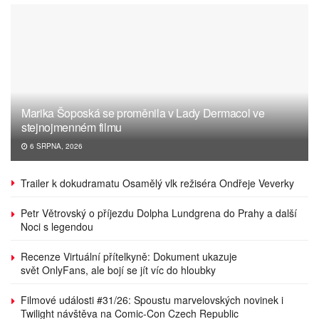
Marika Šoposká se proměnila v Lady Dermacol ve
stejnojmenném filmu
6 SRPNA, 2026
Trailer k dokudramatu Osamělý vlk režiséra Ondřeje Veverky
Petr Větrovský o příjezdu Dolpha Lundgrena do Prahy a další
Noci s legendou
Recenze Virtuální přítelkyně: Dokument ukazuje
svět OnlyFans, ale bojí se jít víc do hloubky
Filmové události #31/26: Spoustu marvelovských novinek i
Twilight návštěva na Comic-Con Czech Republic