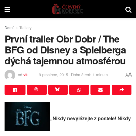
Domů
Trailery
První trailer Obr Dobr / The
BFG od Disney a Spielberga
dýchá tajemnou atmosférou
A
od
vk
9 prosince, 2015
Doba čtení: 1 minuta
A
„Nikdy nevylézejte z postele! Nikdy