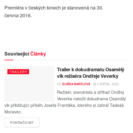
Premiéra v českých kinech je stanovená na 30.
června 2016.
Související
Články
Trailer k dokudramatu Osamělý
TRAILERY
vlk režiséra Ondřeje Veverky
OD
ELIŠKA BARTLOVÁ
5 SRPNA, 2026
Režisér, scenárista a střihač Ondřej
Veverka natočil dokudrama Osamělý
vlk přibližující příběh Josefa Františka, kterého si zahrál Tadeáš
Moravec.
POKRAČOVAT