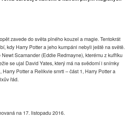
opět zavede do světa plného kouzel a magie. Tentokrát
í, kdy Harry Potter a jeho kumpáni nebyli ještě na světě.
e Newt Scamander (Eddie Redmayne), kterému z kufříku
ežie se ujal David Yates, který má na svědomí i snímky
, Harry Potter a Relikvie smrti – část 1, Harry Potter a
ixův řád.
novaná na 17. listopadu 2016.