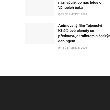
naznačuje, co nás letos o
Vánocích čeká
29 ČERVENCE, 2026
Animovaný film Tajemství
Křišťálové planety se
představuje trailerem s český
dabingem
16 ČERVENCE, 2026