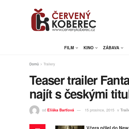
FILM
KINO
ZÁBAVA
Domů
Trailery
Teaser trailer Fanta
najít s českými titu
od
Eliška Bartlová
15 prosince, 2015
v
Trail
„Včera přijel do Ne