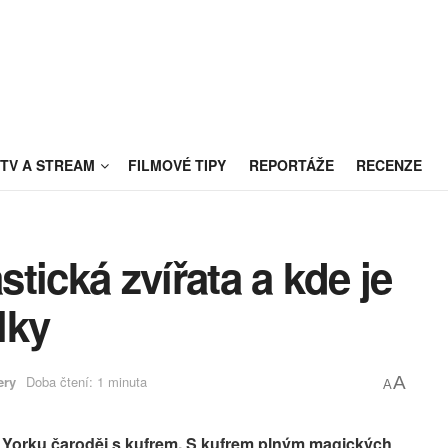
TV A STREAM
FILMOVÉ TIPY
REPORTÁŽE
RECENZE
stická zvířata a kde je
lky
ery
Doba čtení: 1 minuta
A
A
w Yorku čaroděj s kufrem. S kufrem plným magických