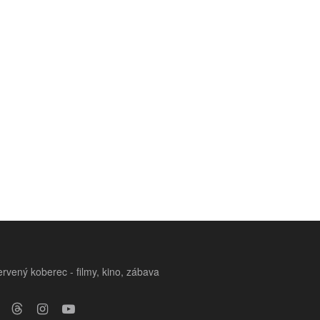
rvený koberec - filmy, kino, zábava