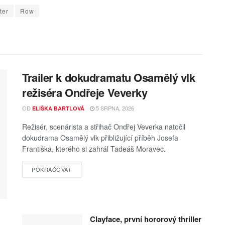
ter
Row
Trailer k dokudramatu Osamělý vlk
režiséra Ondřeje Veverky
OD
5 SRPNA, 2026
ELIŠKA BARTLOVÁ
Režisér, scenárista a střihač Ondřej Veverka natočil
dokudrama Osamělý vlk přibližující příběh Josefa
Františka, kterého si zahrál Tadeáš Moravec.
POKRAČOVAT
Clayface, první hororový thriller