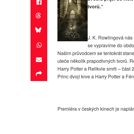
tvorů.“
J. K. Rowlingová nás 
se vypravíme do obdob
Našim průvodcem se tentokrát stan
uteče několik prapodivných tvorů. R
Harry Potter a Relikvie smrti – část 2
Princ dvojí krve a Harry Potter a Fén
Premiéra v českých kinech je naplá