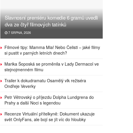
Slavnosní premiéru komedie 6 gramů uvedli
dva ze čtyř filmových tatínků
7 SRPNA, 2026
Filmové tipy: Mamma Mia! Nebo Čelisti – jaké filmy
si pustit v parných letních dnech?
Marika Šoposká se proměnila v Lady Dermacol ve
stejnojmenném filmu
Trailer k dokudramatu Osamělý vlk režiséra
Ondřeje Veverky
Petr Větrovský o příjezdu Dolpha Lundgrena do
Prahy a další Noci s legendou
Recenze Virtuální přítelkyně: Dokument ukazuje
svět OnlyFans, ale bojí se jít víc do hloubky