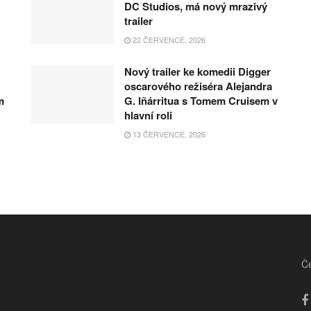
DC Studios, má nový mrazivý
trailer
22 ČERVENCE, 2026
Nový trailer ke komedii Digger
oscarového režiséra Alejandra
m
G. Iñárritua s Tomem Cruisem v
hlavní roli
13 ČERVENCE, 2026
Če