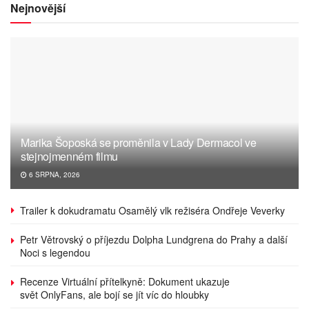
Nejnovější
Marika Šoposká se proměnila v Lady Dermacol ve
stejnojmenném filmu
6 SRPNA, 2026
Trailer k dokudramatu Osamělý vlk režiséra Ondřeje Veverky
Petr Větrovský o příjezdu Dolpha Lundgrena do Prahy a další
Noci s legendou
Recenze Virtuální přítelkyně: Dokument ukazuje
svět OnlyFans, ale bojí se jít víc do hloubky