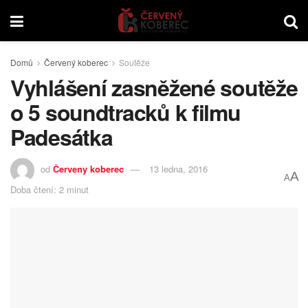
Domů
Červený koberec
Soutěže
Vyhlášení zasněžené soutěže
o 5 soundtracků k filmu
Padesátka
od
Červeny koberec
13 ledna, 2016
A
A
Doba čtení: 2 minut