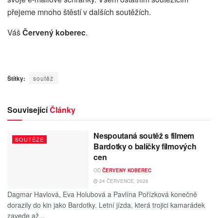
přejeme mnoho štěstí v dalších soutěžích.
Váš
Červený koberec
.
Štítky:
soutěž
Související
Články
Nespoutaná soutěž s filmem
SOUTĚŽE
Bardotky o balíčky filmových
cen
OD
ČERVENY KOBEREC
24 ČERVENCE, 2026
Dagmar Havlová, Eva Holubová a Pavlína Pořízková konečně
dorazily do kin jako Bardotky. Letní jízda, která trojici kamarádek
zavede až...