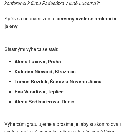
konferenci k filmu Padesátka v kině Lucerna?“
Správná odpověď zněla:
červený svetr se srnkami a
jeleny
Šťastnými výherci se stali:
Alena Luxová, Praha
Katerina Niewold, Straznice
Tomáš Bezděk, Šenov u Nového Jičína
Eva Varaďová, Teplice
Alena Sedlmaierová, Děčín
Výhercům gratulujeme a prosíme je, aby si zkontrolovali
svoje e-mailové schránky. Všem ostatním soutěžícím