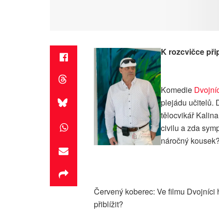
K rozcvičce přip
Komedie
Dvojníc
plejádu učitelů. 
tělocvikář Kalina
civilu a zda sym
náročný kousek? 
Červený koberec: Ve filmu Dvojníci 
přiblížit?