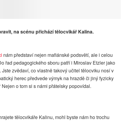
ravit, na scénu přichází tělocvikář Kalina.
i
nám představí nejen mafiánské podsvětí, ale i celou
Do řad pedagogického sboru patří i Miroslav Etzler jako
. Jste zvědaví, co vlastně takový učitel tělocviku nosí v
patický herec předvede výmyk na hrazdě či jiný fyzicky
Nejen o tom si s námi přátelsky popovídal.
hrajete tělocvikáře Kalinu, mohl byste nám ho trochu