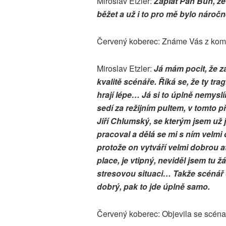
Miroslav Etzler:
Zaplať Pán Bůh, že
běžet a už i to pro mě bylo nároč
Červený koberec: Známe Vás z komedi
Miroslav Etzler:
Já mám pocit, že zá
kvalitě scénáře. Říká se, že ty trag
hrají lépe… Já si to úplně nemyslí
sedí za režijním pultem, v tomto př
Jiří Chlumský, se kterým jsem už
pracoval a dělá se mi s ním velmi 
protože on vytváří velmi dobrou 
place, je vtipný, neviděl jsem tu 
stresovou situaci… Takže scénář 
dobrý, pak to jde úplně samo.
Červený koberec: Objevila se scéna,