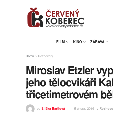
FILM
KINO
ZÁBAVA
Domů
Rozhovory
Miroslav Etzler vyp
jeho tělocvikáři Ka
třicetimetrovém b
od
Eliška Bartlová
5 února, 2016
v
Rozhovo