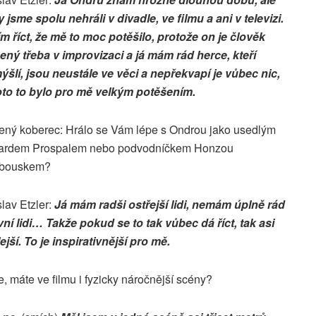
 jsme spolu nehráli v divadle, ve filmu a ani v televizi.
m říct, že mě to moc potěšilo, protože on je člověk
ený třeba v improvizaci a já mám rád herce, kteří
ýšlí, jsou neustále ve věci a nepřekvapí je vůbec nic,
oto to bylo pro mě velkým potěšením.
ený koberec: Hrálo se Vám lépe s Ondrou jako usedlým
ardem Prospalem nebo podvodníčkem Honzou
bouskem?
lav Etzler:
Já mám radši ostřejší lidi, nemám úplně rád
vní lidi… Takže pokud se to tak vůbec dá říct, tak asi
jší. To je inspirativnější pro mě.
, máte ve filmu i fyzicky náročnější scény?