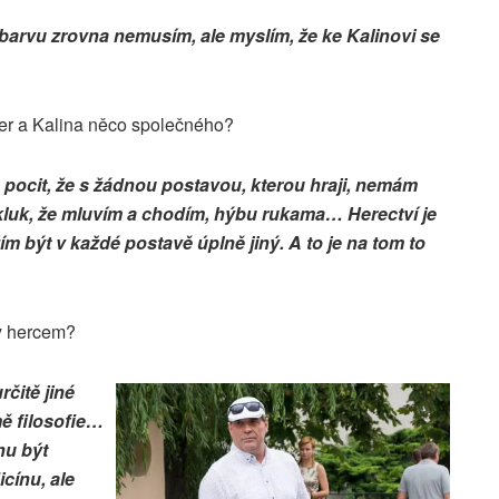
u barvu zrovna nemusím, ale myslím, že ke Kalinovi se
ler a Kalina něco společného?
pocit, že s žádnou postavou, kterou hraji, nemám
luk, že mluvím a chodím, hýbu rukama… Herectví je
m být v každé postavě úplně jiný. A to je na tom to
dy hercem?
rčitě jiné
mě filosofie…
hu být
cínu, ale