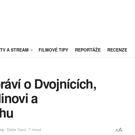
TV A STREAM
FILMOVÉ TIPY
REPORTÁŽE
RECENZE
ráví o Dvojnících,
linovi a
ěhu
ry
Doba čtení: 7 minut
A
A