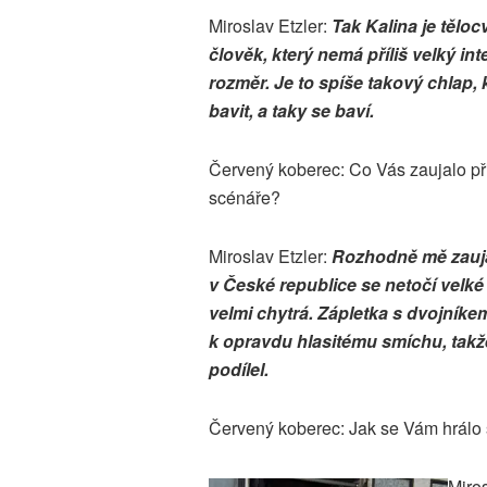
Miroslav Etzler:
Tak Kalina je tělocv
člověk, který nemá příliš velký int
rozměr. Je to spíše takový chlap, 
bavit, a taky se baví.
Červený koberec: Co Vás zaujalo př
scénáře?
Miroslav Etzler:
Rozhodně mě zauja
v České republice se netočí velké
velmi chytrá. Zápletka s dvojníkem
k opravdu hlasitému smíchu, takže
podílel.
Červený koberec: Jak se Vám hrál
Miros