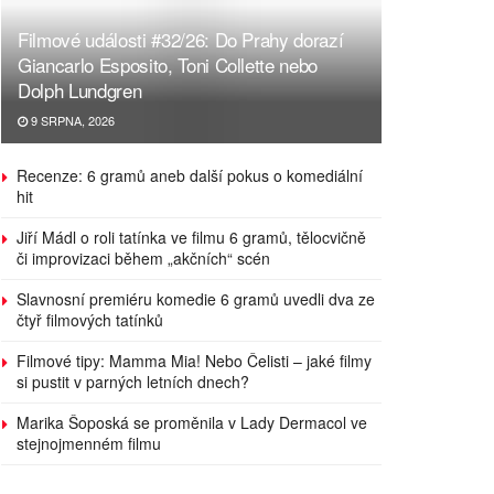
Filmové události #32/26: Do Prahy dorazí
Giancarlo Esposito, Toni Collette nebo
Dolph Lundgren
9 SRPNA, 2026
Recenze: 6 gramů aneb další pokus o komediální
hit
Jiří Mádl o roli tatínka ve filmu 6 gramů, tělocvičně
či improvizaci během „akčních“ scén
Slavnosní premiéru komedie 6 gramů uvedli dva ze
čtyř filmových tatínků
Filmové tipy: Mamma Mia! Nebo Čelisti – jaké filmy
si pustit v parných letních dnech?
Marika Šoposká se proměnila v Lady Dermacol ve
stejnojmenném filmu