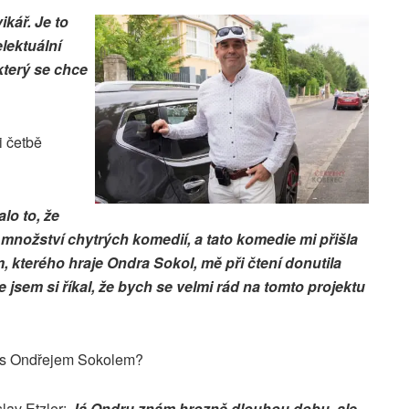
ikář. Je to
elektuální
který se chce
i četbě
lo to, že
 množství chytrých komedií, a tato komedie mi přišla
, kterého hraje Ondra Sokol, mě při čtení donutila
 jsem si říkal, že bych se velmi rád na tomto projektu
o s Ondřejem Sokolem?
lav Etzler:
Já Ondru znám hrozně dlouhou dobu, ale