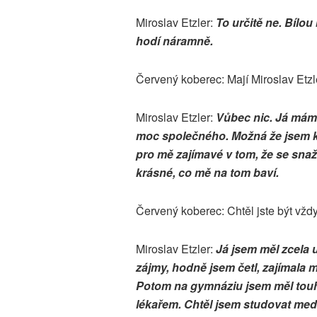
Miroslav Etzler:
To určitě ne. Bílo
hodí náramně.
Červený koberec: Mají Miroslav Etz
Miroslav Etzler:
Vůbec nic. Já mám 
moc společného. Možná že jsem k
pro mě zajímavé v tom, že se snaží
krásné, co mě na tom baví.
Červený koberec: Chtěl jste být vž
Miroslav Etzler:
Já jsem měl zcela u
zájmy, hodně jsem četl, zajímala 
Potom na gymnáziu jsem měl tou
lékařem. Chtěl jsem studovat medi