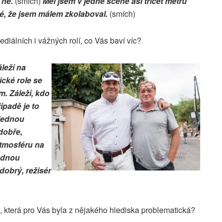
 ne.
(smích)
Měl jsem v jedné scéně asi třicet metrů
né, že jsem málem zkolaboval.
(smích)
álních i vážných rolí, co Vás baví víc?
leží na
ické role se
m. Záleží, kdo
ípadě je to
 jednou
dobře,
atmosféru na
žádnou
dobrý, režisér
 která pro Vás byla z nějakého hlediska problematická?