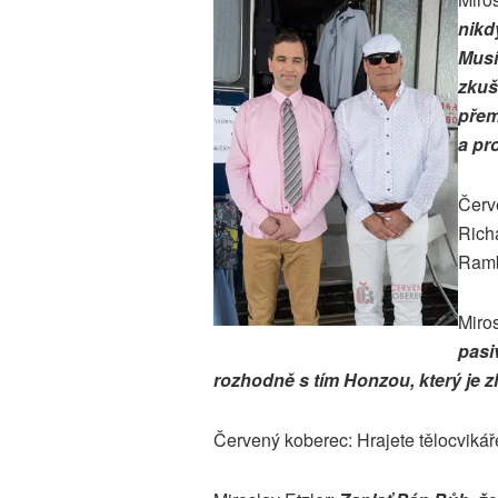
nikdy
Musí
zkuš
přem
a pr
Červ
Rich
Ram
Miros
pasi
rozhodně s tím Honzou, který je zle
Červený koberec: Hrajete tělocvikáře