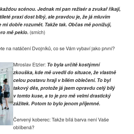
aždou scénou. Jednak mi pan režisér a zvukař říkají,
tileté praxi dost blbý, ale pravdou je, že já mluvím
 mi dobře rozumět. Takže tak. Občas mě ponižují,
pro mě peklo.
(smích)
e na natáčení Dvojníků, co se Vám vybaví jako první?
Miroslav Etzler:
To byla určitě kostýmní
zkouška, kde mě uvedli do situace, že vlastně
celou postavu hraji v bílém oblečení. To byl
takový děs, protože já jsem opravdu celý bílý
v tomto kuse, a to je pro mě velmi drastický
zážitek. Potom to bylo jenom příjemné.
Červený koberec: Takže bílá barva není Vaše
oblíbená?