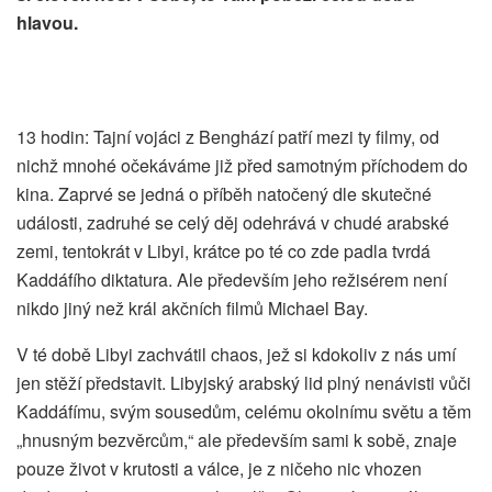
hlavou.
13 hodin: Tajní vojáci z Benghází patří mezi ty filmy, od
nichž mnohé očekáváme již před samotným příchodem do
kina. Zaprvé se jedná o příběh natočený dle skutečné
události, zadruhé se celý děj odehrává v chudé arabské
zemi, tentokrát v Libyi, krátce po té co zde padla tvrdá
Kaddáfího diktatura. Ale především jeho režisérem není
nikdo jiný než král akčních filmů Michael Bay.
V té době Libyi zachvátil chaos, jež si kdokoliv z nás umí
jen stěží představit. Libyjský arabský lid plný nenávisti vůči
Kaddáfímu, svým sousedům, celému okolnímu světu a těm
„hnusným bezvěrcům,“ ale především sami k sobě, znaje
pouze život v krutosti a válce, je z ničeho nic vhozen