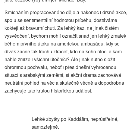
Smícháním propracovaného děje a nakonec i drsné akce,
spolu se sentimentální hodnotou příběhu, dostáváme
koktejl až bravurní chuti. Za lehký kaz, na jinak čistém
vysvědčení, bychom mohli označit snad jen lehký zmatek
během prvního útoku na americkou ambasádu, kdy se
divák začne tak trochu ztrácet, kdo na koho útočí a kam
náhle zmizeli všichni útočníci? Ale jinak nutno složit
ohromnou pochvalu, neboť i přes dnešní vyhrocenou
situaci s arabskými zeměmi, si akční drama zachovává
neutrální pohled na věc a skutečně věcně a dopodrobna
zachycuje tuto krutou historickou událost.
Lehké zbytky po Kaddáfím, neprůstřelné,
samozřejmě.