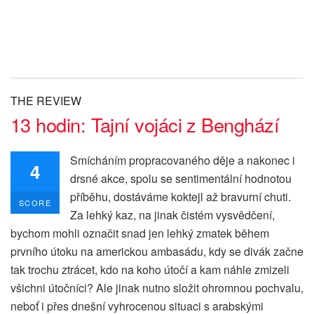
THE REVIEW
13 hodin: Tajní vojáci z Benghází
Smícháním propracovaného děje a nakonec i
4
drsné akce, spolu se sentimentální hodnotou
příběhu, dostáváme koktejl až bravurní chuti.
SCORE
Za lehký kaz, na jinak čistém vysvědčení,
bychom mohli označit snad jen lehký zmatek během
prvního útoku na americkou ambasádu, kdy se divák začne
tak trochu ztrácet, kdo na koho útočí a kam náhle zmizeli
všichni útočníci? Ale jinak nutno složit ohromnou pochvalu,
neboť i přes dnešní vyhrocenou situaci s arabskými