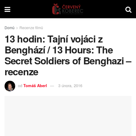
Domů
Recenze filmů
13 hodin: Tajní vojáci z
Benghází / 13 Hours: The
Secret Soldiers of Benghazi –
recenze
od
Tomáš Aberl
3 února, 2016