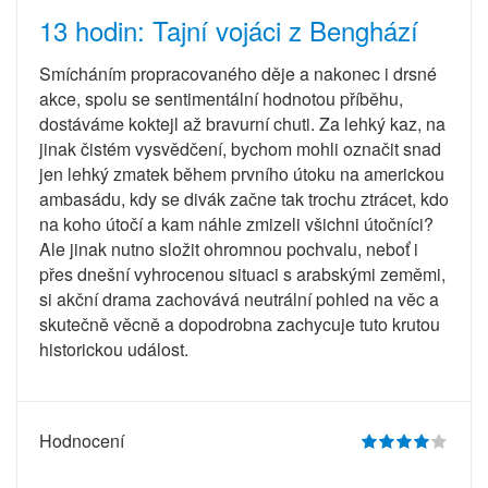
13 hodin: Tajní vojáci z Benghází
Smícháním propracovaného děje a nakonec i drsné
akce, spolu se sentimentální hodnotou příběhu,
dostáváme koktejl až bravurní chuti. Za lehký kaz, na
jinak čistém vysvědčení, bychom mohli označit snad
jen lehký zmatek během prvního útoku na americkou
ambasádu, kdy se divák začne tak trochu ztrácet, kdo
na koho útočí a kam náhle zmizeli všichni útočníci?
Ale jinak nutno složit ohromnou pochvalu, neboť i
přes dnešní vyhrocenou situaci s arabskými zeměmi,
si akční drama zachovává neutrální pohled na věc a
skutečně věcně a dopodrobna zachycuje tuto krutou
historickou událost.
Hodnocení