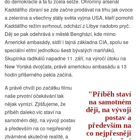
do demokracie a ta tu zcela selže. Ohromný arsenál
Kaddáfího zbraní se zde začne prodávat na trhu jak ovoce
a zelenina a všechny státy světa vyjma USA, kteří pomohli
Kaddáfího režim svrhnout, odchází z Libye nadobro pryč.
Děj se pak odehrává v městě Benghází, kde mimo
Americké ambasády, sídlí i tajná základna CIA, spolu se
speciální elitní jednotkou šesti bývalých mariňáků.
Skupinka radikálů napadne 11. září, na výročí útoku na
New Yorská dvojčata, právě americkou ambasádu a 13
hodin příšerného pekla začíná.
A právě chvíli po začátku filmu
Příběh staví
naše prvotní očekávání tak
na samotném
nějak vymizí. Zjišťujeme, že
ději, na vývoji
příběh daleko víc staví na
postav a
samotném ději, na vývoji postav
především na
a především na co nejpřesněji
co nejpřesněji
ztvárněné skutečné realitě, a