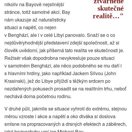
ztvárněné
nikoliv na Bayově nejsilnější
skutečné
stránce, totiž samotné akci. Bay
realitě…
nám ukazuje až naturalisticky
situaci a napětí, co nejen
v Benghází, ale i v celé Libyi panovalo. Snaží se o co
nejdůvěryhodnější představení zdejší společnosti, až si
člověk uvědomí, jak příšerná tato realita ve skutečnosti je.
Režisér však dopodrobna nevykresluje pouze situaci
v samotném Benghází, ale něco podobného se mu daří i
s hlavními hrdiny, jako například Jackem Silvou (John
Krasinski), jež do Libye přijíždí s těžkým srdcem po
nezdařených pokusech prosadit se na realitním trhu, neboť
nechává doma početnou rodinu.
V druhé půli, jakmile se situace vyhrotí do extrému, stejnou
měrou vzroste i akce a napětí a oko diváka si doslova
smlsne na propracovaných a drsných efektech a záběrech,
jaké bezpochyby umí jen Michael Bay.