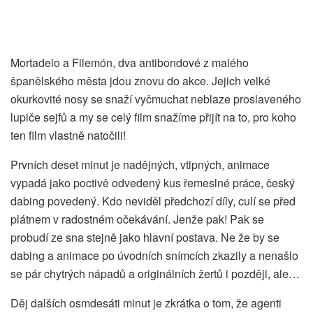
Mortadelo a Filemón, dva antibondové z malého
španělského města jdou znovu do akce. Jejich velké
okurkovité nosy se snaží vyčmuchat neblaze proslaveného
lupiče sejfů a my se celý film snažíme přijít na to, pro koho
ten film vlastně natočili!
Prvních deset minut je nadějných, vtipných, animace
vypadá jako poctivě odvedený kus řemeslné práce, český
dabing povedený. Kdo neviděl předchozí díly, culí se před
plátnem v radostném očekávání. Jenže pak! Pak se
probudí ze sna stejně jako hlavní postava. Ne že by se
dabing a animace po úvodních snímcích zkazily a nenašlo
se pár chytrých nápadů a originálních žertů i později, ale…
Děj dalších osmdesáti minut je zkrátka o tom, že agenti