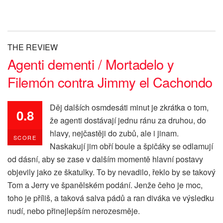
THE REVIEW
Agenti dementi / Mortadelo y
Filemón contra Jimmy el Cachondo
Děj dalších osmdesáti minut je zkrátka o tom,
0.8
že agenti dostávají jednu ránu za druhou, do
hlavy, nejčastěji do zubů, ale i jinam.
SCORE
Naskakují jim obří boule a špičáky se odlamují
od dásní, aby se zase v dalším momentě hlavní postavy
objevily jako ze škatulky. To by nevadilo, řeklo by se takový
Tom a Jerry ve španělském podání. Jenže čeho je moc,
toho je příliš, a taková salva pádů a ran diváka ve výsledku
nudí, nebo přinejlepším nerozesměje.