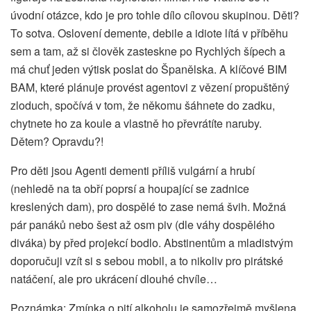
úvodní otázce, kdo je pro tohle dílo cílovou skupinou. Děti?
To sotva. Oslovení demente, debile a idiote lítá v příběhu
sem a tam, až si člověk zasteskne po Rychlých šípech a
má chuť jeden výtisk poslat do Španělska. A klíčové BIM
BAM, které plánuje provést agentovi z vězení propuštěný
zloduch, spočívá v tom, že někomu šáhnete do zadku,
chytnete ho za koule a vlastně ho převrátíte naruby.
Dětem? Opravdu?!
Pro děti jsou Agenti dementi příliš vulgární a hrubí
(nehledě na ta obří poprsí a houpající se zadnice
kreslených dam), pro dospělé to zase nemá švih. Možná
pár panáků nebo šest až osm piv (dle váhy dospělého
diváka) by před projekcí bodlo. Abstinentům a mladistvým
doporučuji vzít si s sebou mobil, a to nikoliv pro pirátské
natáčení, ale pro ukrácení dlouhé chvíle…
Poznámka: Zmínka o pití alkoholu je samozřejmě myšlena