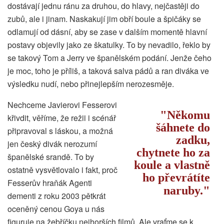
dostávají jednu ránu za druhou, do hlavy, nejčastěji do
zubů, ale i jinam. Naskakují jim obří boule a špičáky se
odlamují od dásní, aby se zase v dalším momentě hlavní
postavy objevily jako ze škatulky. To by nevadilo, řeklo by
se takový Tom a Jerry ve španělském podání. Jenže čeho
je moc, toho je příliš, a taková salva pádů a ran diváka ve
výsledku nudí, nebo přinejlepším nerozesměje.
Nechceme Javierovi Fesserovi
Někomu
křivdit, věříme, že režii i scénář
šáhnete do
připravoval s láskou, a možná
zadku,
jen český divák nerozumí
chytnete ho za
španělské srandě. To by
koule a vlastně
ostatně vysvětlovalo i fakt, proč
ho převrátíte
Fesserův hraňák Agenti
naruby.
dementi z roku 2003 pětkrát
oceněný cenou Goya u nás
figuruje na žebříčku nejhorších filmů. Ale vraťme se k