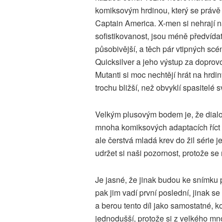
komiksovým hrdinou, který se právě 
Captain America. X-men si nehrají 
sofistikovanost, jsou méně předvídat
působivější, a těch pár vtipných scé
Quicksilver a jeho výstup za doprov
Mutanti si moc nechtějí hrát na hrdin
trochu bližší, než obvyklí spasitelé 
Velkým plusovým bodem je, že dialo
mnoha komiksových adaptacích říct 
ale čerstvá mladá krev do žil série 
udržet si naši pozornost, protože se r
Je jasné, že jinak budou ke snímku př
pak jim vadí první poslední, jinak se
a berou tento díl jako samostatné, 
jednodušší, protože si z velkého mn