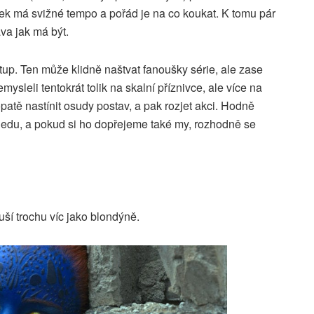
ek má svižné tempo a pořád je na co koukat. K tomu pár
va jak má být.
up. Ten může klidně naštvat fanoušky série, ale zase
ysleli tentokrát tolik na skalní příznivce, ale více na
patě nastínit osudy postav, a pak rozjet akci. Hodně
ledu, a pokud si ho dopřejeme také my, rozhodně se
uší trochu víc jako blondýně.