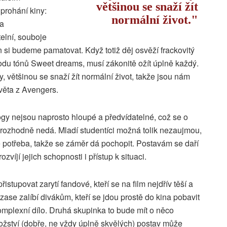
většinou se snaží žít
prohání kiny:
normální život.
na
elní, souboje
n si budeme pamatovat. Když totiž děj osvěží frackovitý
odu tónů Sweet dreams, musí zákonitě ožít úplně každý.
y, většinou se snaží žít normální život, takže jsou nám
světa z Avengers.
gy nejsou naprosto hloupé a předvídatelné, což se o
rozhodně nedá. Mladí studentíci možná tolik nezaujmou,
je potřeba, takže se záměr dá pochopit. Postavám se daří
ozvíjí jejich schopnosti i přístup k situaci.
istupovat zarytí fandové, kteří se na film nejdřív těší a
 zase zalíbí divákům, kteří se jdou prostě do kina pobavit
komplexní dílo. Druhá skupinka to bude mít o něco
ožství (dobře, ne vždy úplně skvělých) postav může