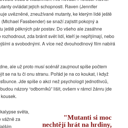
anty ovládat jejich schopnosti. Raven (Jennifer
uje uvězněné, zneužívané mutanty, ke kterým lidé ještě
 (
Michael Fassbender
) se snaží zajistit pokojný a
 tu ještě pěkných pár postav. Do všeho ale zasáhne
ozhodnout, zda bránit svět lidí, kteří je nepřijímají, nebo
ějšími a svobodnými.
A více než dvouhodinový film nabírá
adne, ale už proto musí scénář zaujmout spíše počtem
jit se na tu či onu stranu. Pořád je na co koukat, i když
sťounce. Jde spíše o akci než psychologii jednotlivců,
 se budou názory “odborníků” lišit, ovšem v rámci žánru jde
ý kousek.
okalypse světa,
Mutanti si moc
e vážně za
nechtějí hrát na hrdiny,
dalším