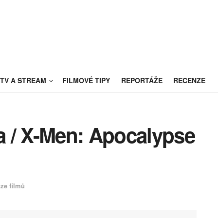
TV A STREAM
FILMOVÉ TIPY
REPORTÁŽE
RECENZE
 / X-Men: Apocalypse
ze filmů