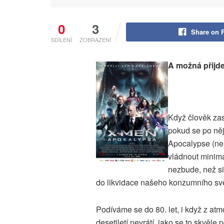
0
3
Share on 
SDÍLENÍ
ZOBRAZENÍ
A možná přijde
Když člověk za
pokud se po něj
Apocalypse (ner
vládnout minimá
nezbude, než si
do likvidace našeho konzumního sv
Podíváme se do 80. let, i když z atmo
desetiletí nevrátí, jako se to skvěl