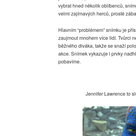
vybrat hned několik oblíbenců, sním
velmi zajímavých herců, prostě zába
Hlavním “problémem” snímku je příst
zaujmout mnohem více lidí. Tvůrci nem
běžného diváka, takže se snaží polo
akce. Snímek vykazuje i prvky nadh
pobavíme.
Jennifer Lawrence to sl