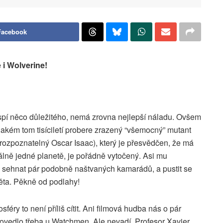
Facebook
 i Wolverine!
spí něco důležitého, nemá zrovna nejlepší náladu. Ovšem
akém tom tisíciletí probere zrazený “všemocný” mutant
ozpoznatelný Oscar Isaac), který je přesvědčen, že má
lně jedné planetě, je pořádně vytočený. Asi mu
 sehnat pár podobně naštvaných kamarádů, a pustit se
ěta. Pěkně od podlahy!
sféry to není příliš cítit. Ani filmová hudba nás o pár
e povedlo třeba u Watchmen. Ale nevadí.
Profesor Xavier