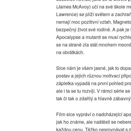
(James McAvoy) učí na své škole mut
Lawrence) se plíží světem a zachraň
nemají moc pozitivní vztah. Magneto
bezpečný život své rodině. A pak je
Apocalypse a mutanti se musí rychle r
se na straně zla stát mnohem mocn
na obrátkách.
Sice nám je všem jasné, jak to dop
postav a jejich různou motivací připo
zápletka vypadá na první pohled pro
ale i ta se tu rozvíjí. V rámci série
tak či tak o zdařilý a hlavně zábavn
Film sice vypráví o nadcházející ap
jak ho známe, ale naštěstí se neber
každou cenu. Těžko nesrovnávat s 