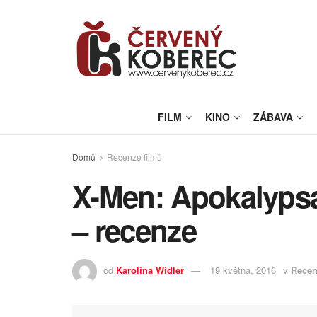
FILM
KINO
ZÁBAVA
Domů
Recenze filmů
X-Men: Apokalypsa
– recenze
od
Karolina Widler
19 května, 2016
v
Recen