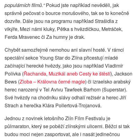
populárních filmů.“
Pokud jste například nevěděli, jak
správně pečovat o bource morušového, tak se to konečně
dozvíte. Dále jsou na programu například Strašidla z
vikýře, Mezi námi kluky, Pětka s hvězdičkou, Metráček,
Ferda Mravenec či Za humny je drak.
Chybět samozřejmě nemohou ani slavní hosté. V rámci
speciální sekce Young Star do Zlína přicestují mladé
začínající herecké hvězdy, jako jsou například Vladimír
Polívka (
Řachanda
,
Muzikál aneb Cesty ke štěstí
), Jackson
Bews (
Zloba – Královna černé magie
) či izraelsko arabský
herec narozený v Tel Avivu Tawfeek Barhom (Superstar).
Své hvězdy na chodníku slávy odhalí režisér a herec Jiří
Strach a herečka Klára Pollertová-Trojanová.
Jednou z novinek letošního Zlín Film Festivalu je
půlmaraton, který se poběží zlínskými ulicemi. Běžci si tak
budou moci nejen zasportovat, ale i nasát jedinečnou