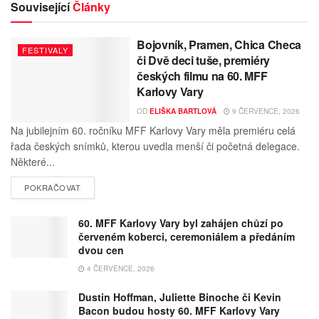
Související
Články
Bojovník, Pramen, Chica Checa
FESTIVALY
či Dvě deci tuše, premiéry
českých filmu na 60. MFF
Karlovy Vary
OD
ELIŠKA BARTLOVÁ
9 ČERVENCE, 2026
Na jubilejním 60. ročníku MFF Karlovy Vary měla premiéru celá
řada českých snímků, kterou uvedla menší či početná delegace.
Některé...
POKRAČOVAT
60. MFF Karlovy Vary byl zahájen chůzí po
červeném koberci, ceremoniálem a předáním
dvou cen
4 ČERVENCE, 2026
Dustin Hoffman, Juliette Binoche či Kevin
Bacon budou hosty 60. MFF Karlovy Vary