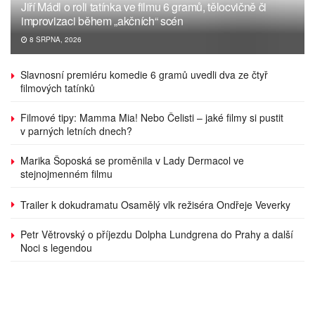
Jiří Mádl o roli tatínka ve filmu 6 gramů, tělocvičně či
improvizaci během „akčních“ scén
8 SRPNA, 2026
Slavnosní premiéru komedie 6 gramů uvedli dva ze čtyř
filmových tatínků
Filmové tipy: Mamma Mia! Nebo Čelisti – jaké filmy si pustit
v parných letních dnech?
Marika Šoposká se proměnila v Lady Dermacol ve
stejnojmenném filmu
Trailer k dokudramatu Osamělý vlk režiséra Ondřeje Veverky
Petr Větrovský o příjezdu Dolpha Lundgrena do Prahy a další
Noci s legendou