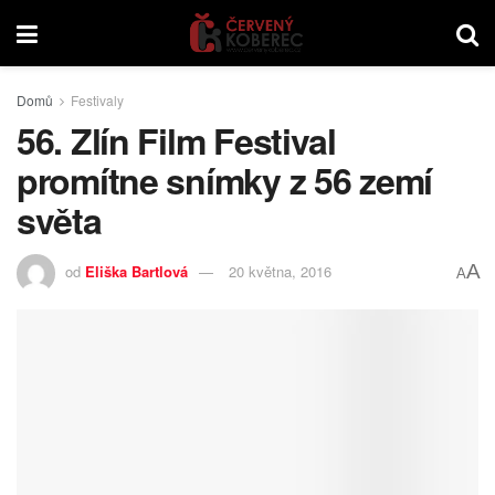
Domů
Festivaly
56. Zlín Film Festival
promítne snímky z 56 zemí
světa
A
od
Eliška Bartlová
20 května, 2016
A