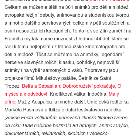
Celkem se můžeme těšit na 361 snímků pro děti a mládež,
evropské režijní debuty, animovanou a studentskou tvorbu
a mnoho dalšího servírovaných celkem v pěti soutěžních a
osmi nesoutěžních kategoriích. Tento rok se Zlín zaměřil na
Francii a my tak máme možnost zhlédnout 44 děl, které se
řadí k tomu nejlepšímu z francouzské kinematografie pro
děti a mládež. Těšit se můžeme na animáky, legendární
herce ve slavných rolích, klasiku, pohádky, nejnovější
snímky i na výběr samotných diváků. Připraveny jsou
projekce filmů Mikulášovy patálie, Četník ze Saint
Tropez,
Bella a Sebastian: Dobrodružství pokračuje
,
O
myšce a medvědovi
, Knoflíková válka, Indočína,
Malý
princ,
Muž z Acapulca a mnohé další. Umělecká ředitelka
Markéta Pášmová přibližuje další festivalovou nabídku:
„Sekce Pocta velikánům, věnovaná zlínské filmové tvorbě
od roku 1936 nabídne bezmála 80 hraných, animovaných,
dokumentárních, reklamních, školních i vědecko-