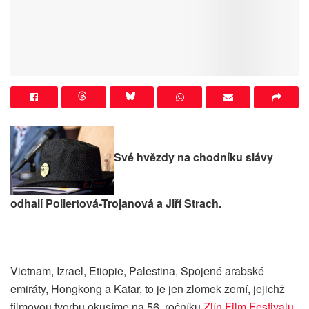
Své hvězdy na chodníku slávy
odhalí Pollertová-Trojanová a Jiří Strach.
Vietnam, Izrael, Etiopie, Palestina, Spojené arabské
emiráty, Hongkong a Katar, to je jen zlomek zemí, jejichž
filmovou tvorbu okusíme na 56. ročníku
Zlín Film Festivalu
.