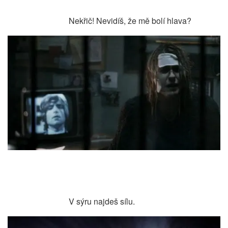
Nekřič! Nevidíš, že mě bolí hlava?
V sýru najdeš sílu.