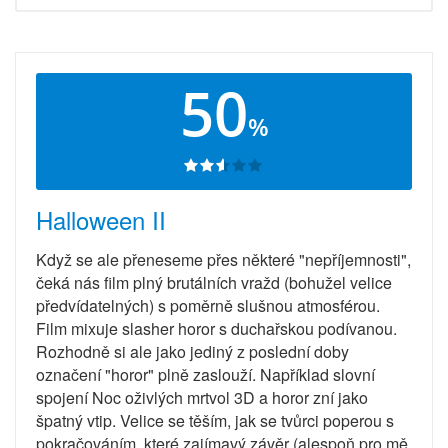
50
%
Halloween II
Když se ale přeneseme přes některé "nepříjemnosti",
čeká nás film plný brutálních vražd (bohužel velice
předvídatelných) s poměrně slušnou atmosférou.
Film mixuje slasher horor s duchařskou podívanou.
Rozhodně si ale jako jediný z poslední doby
označení "horor" plně zaslouží. Například slovní
spojení Noc oživlých mrtvol 3D a horor zní jako
špatný vtip. Velice se těším, jak se tvůrci poperou s
pokračováním, které zajímavý závěr (alespoň pro mě