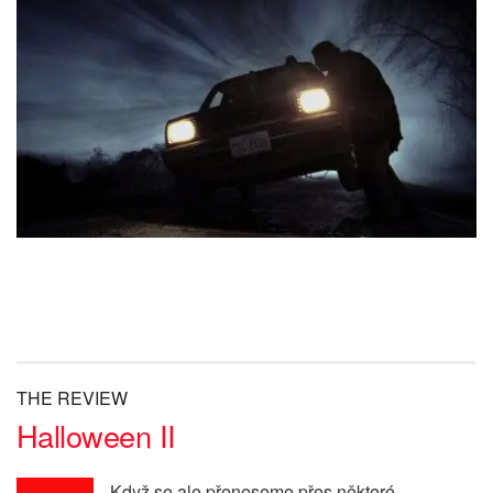
THE REVIEW
Halloween II
Když se ale přeneseme přes některé