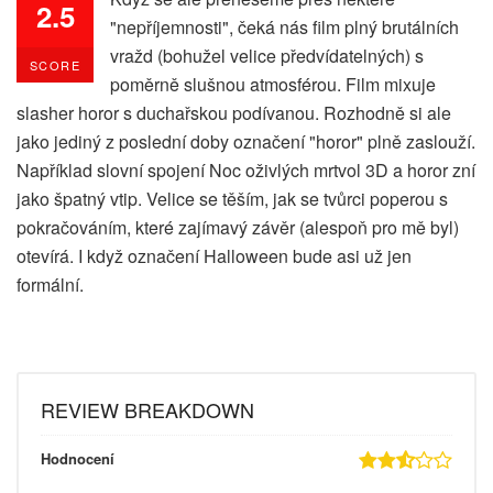
2.5
"nepříjemnosti", čeká nás film plný brutálních
vražd (bohužel velice předvídatelných) s
SCORE
poměrně slušnou atmosférou. Film mixuje
slasher horor s duchařskou podívanou. Rozhodně si ale
jako jediný z poslední doby označení "horor" plně zaslouží.
Například slovní spojení Noc oživlých mrtvol 3D a horor zní
jako špatný vtip. Velice se těším, jak se tvůrci poperou s
pokračováním, které zajímavý závěr (alespoň pro mě byl)
otevírá. I když označení Halloween bude asi už jen
formální.
REVIEW BREAKDOWN
Hodnocení