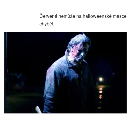
Červená nemůže na halloweenské masce
chybět.