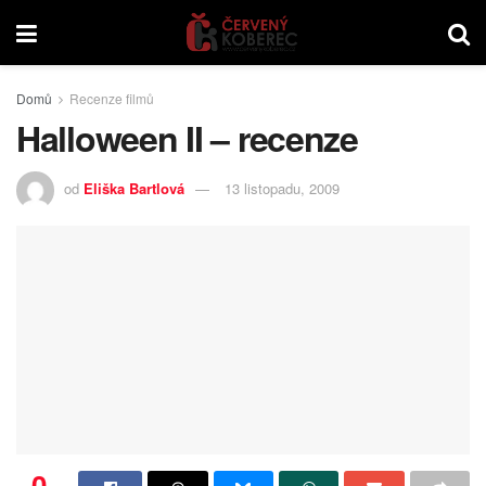
Domů
Recenze filmů
Halloween II – recenze
od
Eliška Bartlová
13 listopadu, 2009
0