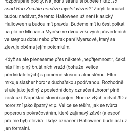
rozporuplné pocity. Na jednu stranu si budete říkat:
„To
snad Rob Zombie nemůže myslet vážně?“
Zarytí fanoušci
budou nadávat, že tento Halloween už není klasický
Halloween a budou mít pravdu. Budeme mít tu čest potkat
na plátně Michaela Myerse ve dvou věkových provedeních
ve stejnou dobu nebo přízrak paní Myersové, který se
zjevuje oběma jejím potomkům.
Když se ale přeneseme přes některé „nepříjemnosti“, čeká
nás film plný brutálních vražd (bohužel velice
předvídatelných) s poměrně slušnou atmosférou. Film
mixuje slasher horor s duchařskou podívanou. Rozhodně
si ale jako jediný z poslední doby označení „horor“ plně
zaslouží. Například slovní spojení Noc oživlých mrtvol 3D a
horor zní jako špatný vtip. Velice se těším, jak se tvůrci
poperou s pokračováním, které zajímavý závěr (alespoň
pro mě byl) otevírá. I když označení Halloween bude asi už
jen formální.