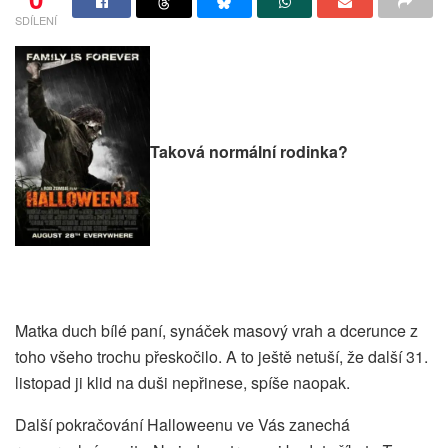
SDÍLENÍ
Taková normální rodinka?
Matka duch bílé paní, synáček masový vrah a dcerunce z
toho všeho trochu přeskočilo. A to ještě netuší, že další 31.
listopad ji klid na duši nepřinese, spíše naopak.
Další pokračování Halloweenu ve Vás zanechá