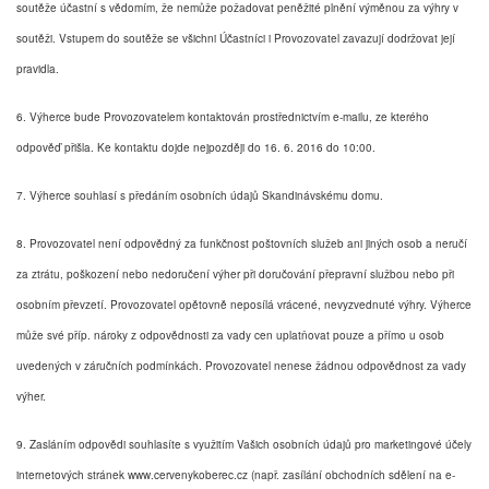
soutěže účastní s vědomím, že nemůže požadovat peněžité plnění výměnou za výhry v
soutěži. Vstupem do soutěže se všichni Účastníci i Provozovatel zavazují dodržovat její
pravidla.
6. Výherce bude Provozovatelem kontaktován prostřednictvím e-mailu, ze kterého
odpověď přišla. Ke kontaktu dojde nejpozději do 16. 6. 2016 do 10:00.
7. Výherce souhlasí s předáním osobních údajů Skandinávskému domu.
8. Provozovatel není odpovědný za funkčnost poštovních služeb ani jiných osob a neručí
za ztrátu, poškození nebo nedoručení výher při doručování přepravní službou nebo při
osobním převzetí. Provozovatel opětovně neposílá vrácené, nevyzvednuté výhry. Výherce
může své příp. nároky z odpovědnosti za vady cen uplatňovat pouze a přímo u osob
uvedených v záručních podmínkách. Provozovatel nenese žádnou odpovědnost za vady
výher.
9. Zasláním odpovědi souhlasíte s využitím Vašich osobních údajů pro marketingové účely
internetových stránek www.cervenykoberec.cz (např. zasílání obchodních sdělení na e-