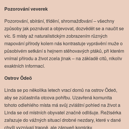
Pozorování veverek
Pozorování, sbírání, třídění, shromažďování – všechny
způsoby jak poznávat a objevovat, dozvědět se a naučit se
víc. S místy až naturalistickým zobrazením různých
mapování přírody kolem nás kontrastuje vyprávění muže o
působivém setkání s hejnem stěhovavých ptáků, při kterém
vnímal přírodu a život zcela jinak – na základě citů, nikoliv
exaktních informací.
Ostrov Ödeö
Linda se po několika letech vrací domů na ostrov Ödeö,
aby se zúčastnila otcova pohřbu. Uzavřená komunita
tohoto odlehlého místa má svůj zvláštní pohled na život a
Linda se od místních obyvatel značně odlišuje. Režisérka
zařazuje do vážných situací drobné nezdary, které v dané
chvíli vyznívají trapně, ale zároveň komicky.