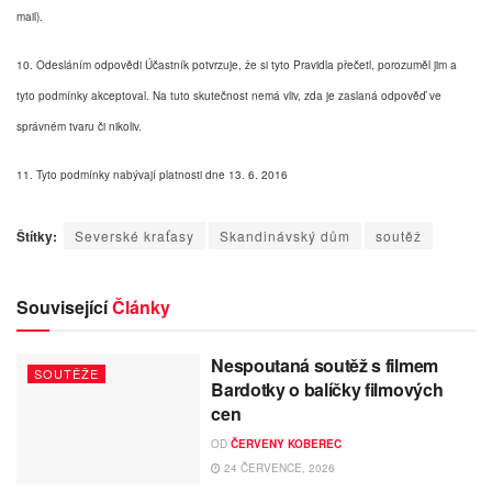
mail).
10. Odesláním odpovědi Účastník potvrzuje, že si tyto Pravidla přečetl, porozuměl jim a
tyto podmínky akceptoval. Na tuto skutečnost nemá vliv, zda je zaslaná odpověď ve
správném tvaru či nikoliv.
11. Tyto podmínky nabývají platnosti dne 13. 6. 2016
Štítky:
Severské kraťasy
Skandinávský dům
soutěž
Související
Články
Nespoutaná soutěž s filmem
SOUTĚŽE
Bardotky o balíčky filmových
cen
OD
ČERVENY KOBEREC
24 ČERVENCE, 2026