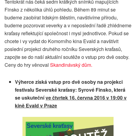
Tentokrát nás čeká sedm krátkých snímků mapujících
Finsko z několika úhlů pohledu. Během 89 minut se
budeme zaobírat lidským štěstím, navštívíme přírodu,
budeme pozorovat veverky a v neposlední řadě zhlédneme
kraťasy reflektující společnost i mysl jednotlivce. Pokud se
chcete i vy vydat do Komorního kina Evald a navštívit
poslední projekci druhého ročníku Severských kraťasů,
zapojte se do naší aktuální soutěže o vstup pro dvě osoby.
Ceny do hry věnoval
Skandinávský dům.
Výherce získá vstup pro dvě osoby na projekci
festivalu Severské kraťasy: Syrové Finsko, která
se uskuteční
ve čtvrtek 16. června 2016 v 19:00 v
kině Evald v Praze