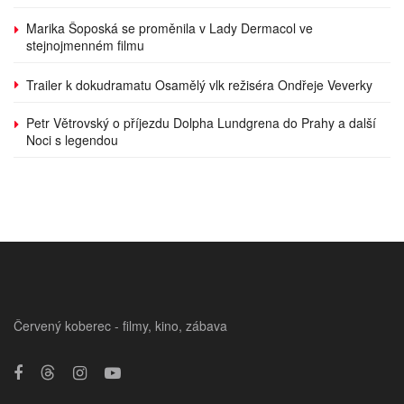
Marika Šoposká se proměnila v Lady Dermacol ve
stejnojmenném filmu
Trailer k dokudramatu Osamělý vlk režiséra Ondřeje Veverky
Petr Větrovský o příjezdu Dolpha Lundgrena do Prahy a další
Noci s legendou
Červený koberec - filmy, kino, zábava