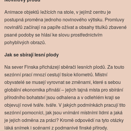
Animace objektů ležících na stole, v jejímž centru je
postupná proměna jednoho novinového výtisku. Promluvy
novinářů začínají na papíře ožívat a obsahy titulků zbavené
psané podoby se hlásí ke slovu prostřednictvím
pohyblivých obrazů.
Jak se sbírají lesní plody
Na sever Finska přicházejí sběrači lesních plodů. Za touto
sezónní prací mnozí cestují tisíce kilometrů. Místní
obyvatelé se musejí vyrovnat se změnami, které s sebou
globální ekonomika přináší – jejich tajná místa pro sbírání
přírodního bohatství jsou odhalena a v odlehlém kraji se
objevují nové tváře. tváře. V jakých podmínkách pracují tito
sezónní pomocníci, jak jsou vnímáni místními lidmi a jaká
je jejich odměna za práci? Kromě odpovědí na tyto otázky
láká snímek i scénami z podmanivé finské přírody.