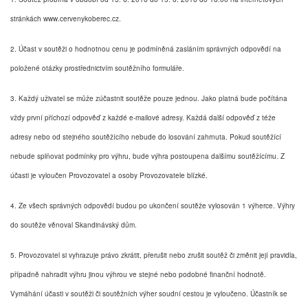
stránkách www.cervenykoberec.cz.
2. Účast v soutěži o hodnotnou cenu je podmíněná zasláním správných odpovědí na
položené otázky prostřednictvím soutěžního formuláře.
3.
Každý uživatel se může zúčastnit soutěže pouze jednou. Jako platná bude počítána
vždy první příchozí odpověď z každé e-mailové adresy. Každá další odpověď z téže
adresy nebo od stejného soutěžícího nebude do losování zahrnuta. Pokud soutěžící
nebude splňovat podmínky pro výhru, bude výhra postoupena dalšímu soutěžícímu. Z
účasti je vyloučen Provozovatel a osoby Provozovatele blízké.
4. Ze všech správných odpovědí budou po ukončení soutěže vylosován 1 výherce. Výhry
do soutěže věnoval Skandinávský dům.
5. Provozovatel si vyhrazuje právo zkrátit, přerušit nebo zrušit soutěž či změnit její pravidla,
případně nahradit výhru jinou výhrou ve stejné nebo podobné finanční hodnotě.
Vymáhání účasti v soutěži či soutěžních výher soudní cestou je vyloučeno. Účastník se