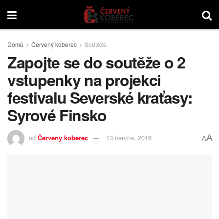
Domů
Červený koberec
Soutěže
Zapojte se do soutěže o 2
vstupenky na projekci
festivalu Severské kraťasy:
Syrové Finsko
A
od
Červeny koberec
13 června, 2016
A