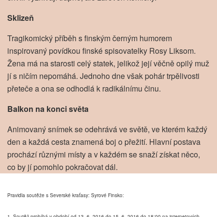
Sklizeň
Tragikomický příběh s finským černým humorem
inspirovaný povídkou finské spisovatelky Rosy Liksom.
Žena má na starosti celý statek, jelikož její věčně opilý muž
jí s ničím nepomáhá. Jednoho dne však pohár trpělivosti
přeteče a ona se odhodlá k radikálnímu činu.
Balkon na konci světa
Animovaný snímek se odehrává ve světě, ve kterém každý
den a každá cesta znamená boj o přežití. Hlavní postava
prochází různými místy a v každém se snaží získat něco,
co by jí pomohlo pokračovat dál.
Pravidla soutěže s Severské kraťasy: Syrové Finsko:
1. Soutěž probíhá v období od 13. 6. 2016 do 15. 6. 2016 do 18:00 na internetových