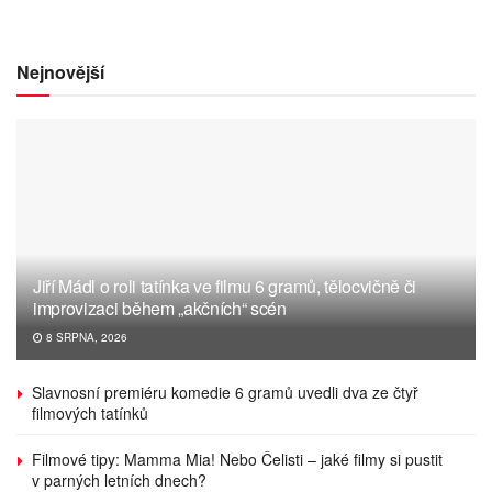
Nejnovější
Jiří Mádl o roli tatínka ve filmu 6 gramů, tělocvičně či
improvizaci během „akčních“ scén
8 SRPNA, 2026
Slavnosní premiéru komedie 6 gramů uvedli dva ze čtyř
filmových tatínků
Filmové tipy: Mamma Mia! Nebo Čelisti – jaké filmy si pustit
v parných letních dnech?