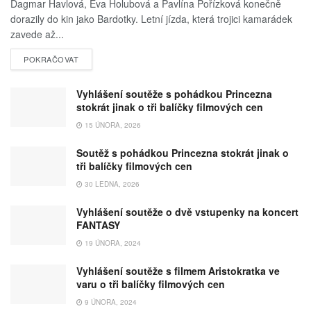
Dagmar Havlová, Eva Holubová a Pavlína Pořízková konečně
dorazily do kin jako Bardotky. Letní jízda, která trojici kamarádek
zavede až...
POKRAČOVAT
Vyhlášení soutěže s pohádkou Princezna
stokrát jinak o tři balíčky filmových cen
15 ÚNORA, 2026
Soutěž s pohádkou Princezna stokrát jinak o
tři balíčky filmových cen
30 LEDNA, 2026
Vyhlášení soutěže o dvě vstupenky na koncert
FANTASY
19 ÚNORA, 2024
Vyhlášení soutěže s filmem Aristokratka ve
varu o tři balíčky filmových cen
9 ÚNORA, 2024