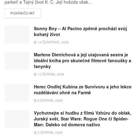
parket! a Tajný život K. C. Její hvězda však...
POKRAČOVAT
Sonny Boy – Al Pacino zpětně prochází svůj
bohatý život
14 ČERVENCE, 2026
Marlene Dietrichová a její utajovaná sestra je
ideální kniha pro skutečné filmové fanoušky a
fanynky
10 ČERVNA, 2026
Herec Ondřej Kubina ze Survivoru a jeho lekce
rozdělávání ohně na Farmě
9 ČERVNA, 2026
Vychutnejte si hudbu z filmů Vzhůru do oblak,
Jurský svět, Star Wars: Rogue One či Spider-
Man: Daleko od domova naživo
3 ČERVNA, 2026