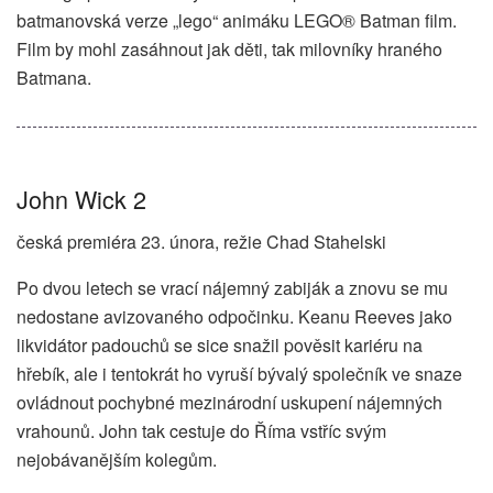
batmanovská verze „lego“ animáku LEGO® Batman film.
Film by mohl zasáhnout jak děti, tak milovníky hraného
Batmana.
John Wick 2
česká premiéra 23. února, režie Chad Stahelski
Po dvou letech se vrací nájemný zabiják a znovu se mu
nedostane avizovaného odpočinku. Keanu Reeves jako
likvidátor padouchů se sice snažil pověsit kariéru na
hřebík, ale i tentokrát ho vyruší bývalý společník ve snaze
ovládnout pochybné mezinárodní uskupení nájemných
vrahounů. John tak cestuje do Říma vstříc svým
nejobávanějším kolegům.