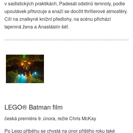
v sadistických praktikách, Padesát odstínů temnoty, podle
upoutávek přitvrzuje a snaží se docílit thrillerové atmosféry.
Cílí na znalkyně knižní předlohy, na scénu přichází
tajemná žena a Anastásiin šéf.
LEGO® Batman film
česká premiéra 9. února, režie Chris McKay
Po Lego příběhu se chystá na únor příštího roku také