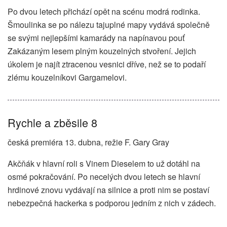
Po dvou letech přichází opět na scénu modrá rodinka.
Šmoulinka se po nálezu tajuplné mapy vydává společně
se svými nejlepšími kamarády na napínavou pouť
Zakázaným lesem plným kouzelných stvoření. Jejich
úkolem je najít ztracenou vesnici dříve, než se to podaří
zlému kouzelníkovi Gargamelovi.
Rychle a zběsile 8
česká premiéra 13. dubna, režie F. Gary Gray
Akčňák v hlavní roli s Vinem Dieselem to už dotáhl na
osmé pokračování. Po necelých dvou letech se hlavní
hrdinové znovu vydávají na silnice a proti nim se postaví
nebezpečná hackerka s podporou jedním z nich v zádech.