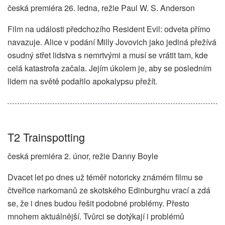
česká premiéra 26. ledna, režie Paul W. S. Anderson
Film na události předchozího Resident Evil: odveta přímo
navazuje. Alice v podání Milly Jovovich jako jediná přežívá
osudný střet lidstva s nemrtvými a musí se vrátit tam, kde
celá katastrofa začala. Jejím úkolem je, aby se posledním
lidem na světě podařilo apokalypsu přežít.
T2 Trainspotting
česká premiéra 2. únor, režie Danny Boyle
Dvacet let po dnes už téměř notoricky známém filmu se
čtveřice narkomanů ze skotského Edinburghu vrací a zdá
se, že i dnes budou řešit podobné problémy. Přesto
mnohem aktuálnější. Tvůrci se dotýkají i problémů