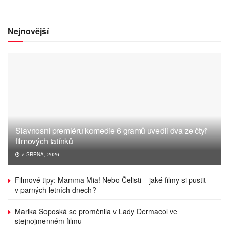
Nejnovější
Slavnosní premiéru komedie 6 gramů uvedli dva ze čtyř
filmových tatínků
7 SRPNA, 2026
Filmové tipy: Mamma Mia! Nebo Čelisti – jaké filmy si pustit
v parných letních dnech?
Marika Šoposká se proměnila v Lady Dermacol ve
stejnojmenném filmu