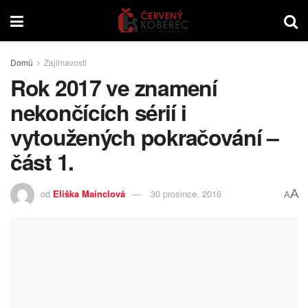
Domů
Zajímavosti
Rok 2017 ve znamení
nekončících sérií i
vytoužených pokračování –
část 1.
A
od
Eliška Mainclová
30 prosince, 2016
A