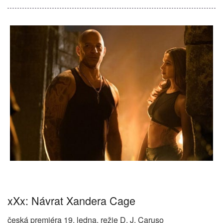
xXx: Návrat Xandera Cage
česká premiéra 19. ledna, režie D. J. Caruso