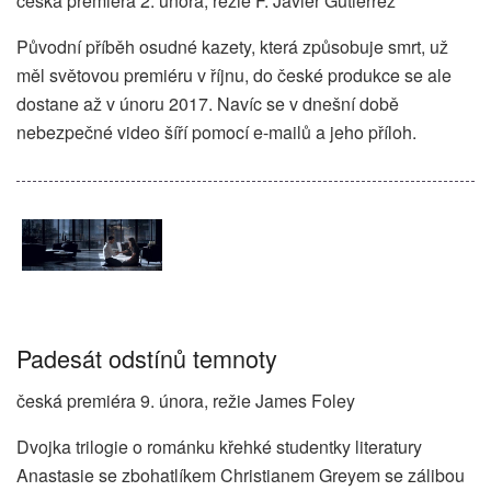
česká premiéra 2. února, režie F. Javier Gutiérrez
Původní příběh osudné kazety, která způsobuje smrt, už
měl světovou premiéru v říjnu, do české produkce se ale
dostane až v únoru 2017. Navíc se v dnešní době
nebezpečné video šíří pomocí e-mailů a jeho příloh.
Padesát odstínů temnoty
česká premiéra 9. února, režie James Foley
Dvojka trilogie o románku křehké studentky literatury
Anastasie se zbohatlíkem Christianem Greyem se zálibou