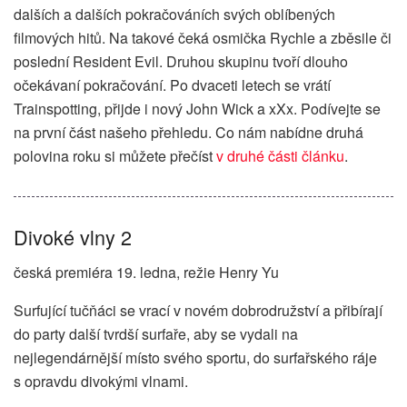
dalších a dalších pokračováních svých oblíbených
filmových hitů. Na takové čeká osmička Rychle a zběsile či
poslední Resident Evil. Druhou skupinu tvoří dlouho
očekávaní pokračování. Po dvaceti letech se vrátí
Trainspotting, přijde i nový John Wick a xXx. Podívejte se
na první část našeho přehledu. Co nám nabídne druhá
polovina roku si můžete přečíst
v druhé části článku
.
Divoké vlny 2
česká premiéra 19. ledna, režie Henry Yu
Surfující tučňáci se vrací v novém dobrodružství a přibírají
do party další tvrdší surfaře, aby se vydali na
nejlegendárnější místo svého sportu, do surfařského ráje
s opravdu divokými vlnami.