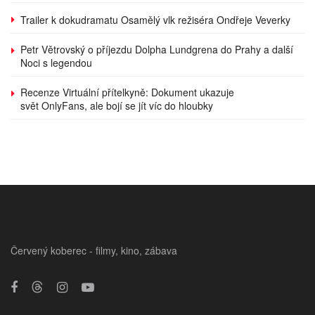
Trailer k dokudramatu Osamělý vlk režiséra Ondřeje Veverky
Petr Větrovský o příjezdu Dolpha Lundgrena do Prahy a další
Noci s legendou
Recenze Virtuální přítelkyně: Dokument ukazuje
svět OnlyFans, ale bojí se jít víc do hloubky
Červený koberec - filmy, kino, zábava