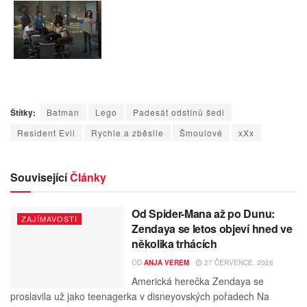
Štítky:
Batman
Lego
Padesát odstínů šedi
Resident Evil
Rychle a zběsile
Šmoulové
xXx
Související
Články
Od Spider-Mana až po Dunu:
ZAJÍMAVOSTI
Zendaya se letos objeví hned ve
několika trhácích
OD
ANJA VEREM
27 ČERVENCE, 2026
Americká herečka Zendaya se
proslavila už jako teenagerka v disneyovských pořadech Na