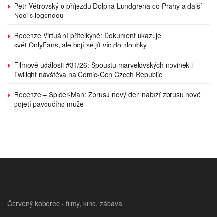
Petr Větrovský o příjezdu Dolpha Lundgrena do Prahy a další
Noci s legendou
Recenze Virtuální přítelkyně: Dokument ukazuje
svět OnlyFans, ale bojí se jít víc do hloubky
Filmové události #31/26: Spoustu marvelovských novinek i
Twilight návštěva na Comic-Con Czech Republic
Recenze – Spider-Man: Zbrusu nový den nabízí zbrusu nové
pojetí pavoučího muže
Červený koberec - filmy, kino, zábava