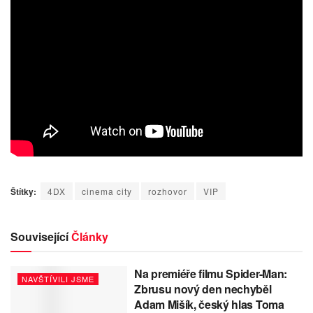
Štítky:
4DX
cinema city
rozhovor
VIP
Související
Články
Na premiéře filmu Spider-Man:
NAVŠTÍVILI JSME
Zbrusu nový den nechyběl
Adam Mišík, český hlas Toma