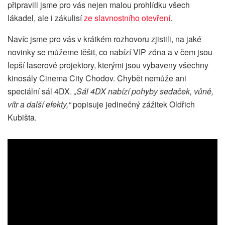
připravili jsme pro vás nejen malou prohlídku všech
lákadel, ale i zákulisí
ze slavnostního otevření
.
Navíc jsme pro vás v krátkém rozhovoru zjistili, na jaké
novinky se můžeme těšit, co nabízí VIP zóna a v čem jsou
lepší laserové projektory, kterými jsou vybaveny všechny
kinosály Cinema City Chodov. Chybět nemůže ani
speciální sál 4DX.
„Sál 4DX nabízí pohyby sedaček, vůně,
vítr a další efekty,“
popisuje jedinečný zážitek Oldřich
Kubišta.