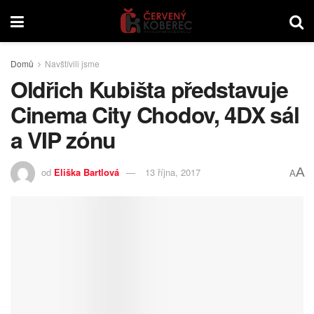
Domů
Navštívili jsme
Oldřich Kubišta představuje
Cinema City Chodov, 4DX sál
a VIP zónu
A
od
Eliška Bartlová
13 října, 2017
A