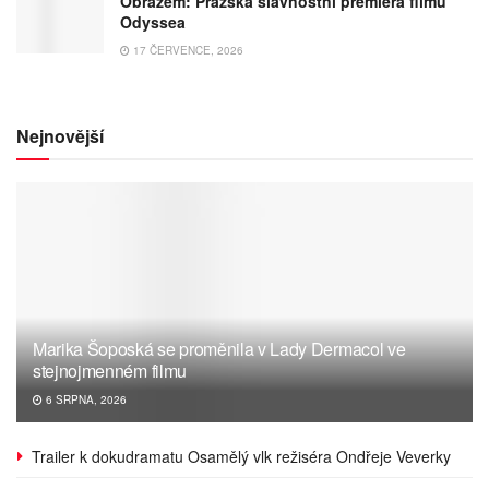
Obrazem: Pražská slavnostní premiéra filmu
Odyssea
17 ČERVENCE, 2026
Nejnovější
Marika Šoposká se proměnila v Lady Dermacol ve
stejnojmenném filmu
6 SRPNA, 2026
Trailer k dokudramatu Osamělý vlk režiséra Ondřeje Veverky