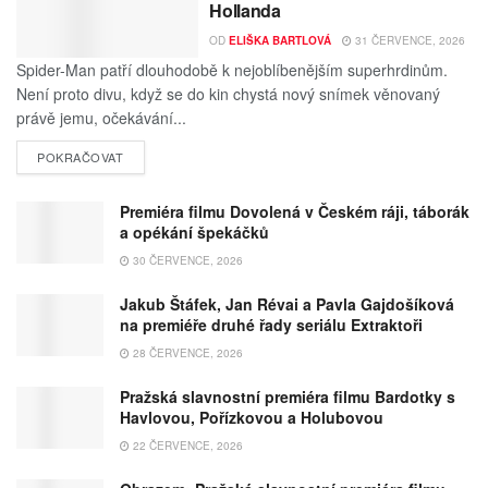
Hollanda
OD
ELIŠKA BARTLOVÁ
31 ČERVENCE, 2026
Spider-Man patří dlouhodobě k nejoblíbenějším superhrdinům.
Není proto divu, když se do kin chystá nový snímek věnovaný
právě jemu, očekávání...
POKRAČOVAT
Premiéra filmu Dovolená v Českém ráji, táborák
a opékání špekáčků
30 ČERVENCE, 2026
Jakub Štáfek, Jan Révai a Pavla Gajdošíková
na premiéře druhé řady seriálu Extraktoři
28 ČERVENCE, 2026
Pražská slavnostní premiéra filmu Bardotky s
Havlovou, Pořízkovou a Holubovou
22 ČERVENCE, 2026