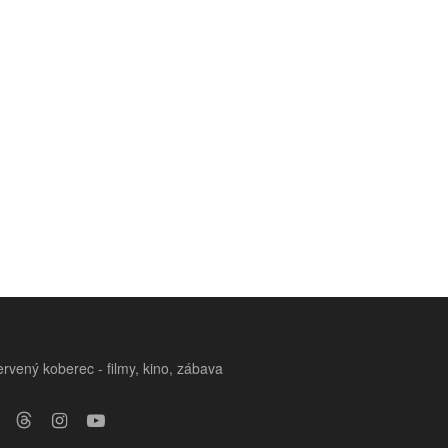
rvený koberec - filmy, kino, zábava