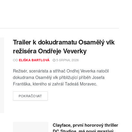
Trailer k dokudramatu Osamělý vlk
režiséra Ondřeje Veverky
OD
5 SRPNA, 2026
ELIŠKA BARTLOVÁ
Režisér, scenárista a střihač Ondřej Veverka natočil
dokudrama Osamělý vlk přibližující příběh Josefa
Františka, kterého si zahrál Tadeáš Moravec.
POKRAČOVAT
Clayface, první hororový thriller
DC Studios, má nový mrazivý