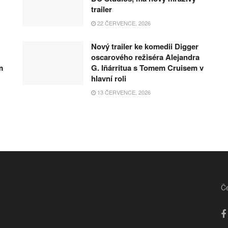
trailer
22 ČERVENCE, 2026
Nový trailer ke komedii Digger
oscarového režiséra Alejandra
m
G. Iñárritua s Tomem Cruisem v
hlavní roli
13 ČERVENCE, 2026
Če