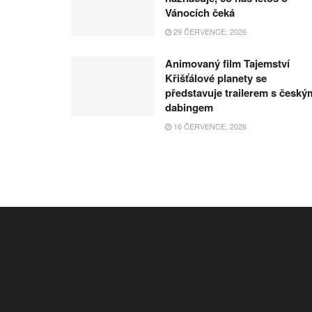
Vánocích čeká
29 ČERVENCE, 2026
Animovaný film Tajemství
Křišťálové planety se
představuje trailerem s český
dabingem
16 ČERVENCE, 2026