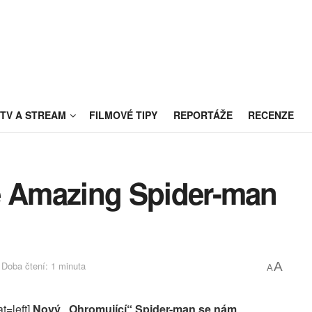
TV A STREAM
FILMOVÉ TIPY
REPORTÁŽE
RECENZE
The Amazing Spider-man
Doba čtení: 1 minuta
A
A
t=left]
Nový „Ohromující“ Spider-man se nám