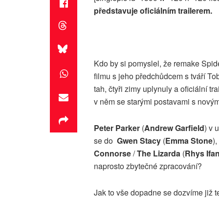
představuje oficiálním trailerem.
Kdo by si pomyslel, že remake Spide
filmu s jeho předchůdcem s tváří To
tah, čtyři zimy uplynuly a oficiální tra
v něm se starými postavami s novými
Peter Parker
(
Andrew Garfield
) v 
se do
Gwen Stacy
(
Emma Stone
)
Connorse
/
The Lizarda
(
Rhys Ifa
naprosto zbytečné zpracování?
Jak to vše dopadne se dozvíme již 