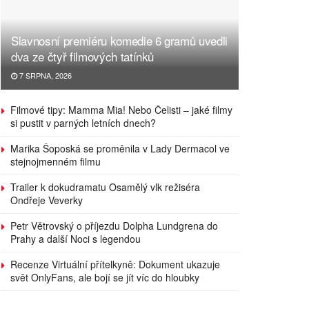
Slavnosní premiéru komedie 6 gramů uvedli
dva ze čtyř filmových tatínků
7 SRPNA, 2026
Filmové tipy: Mamma Mia! Nebo Čelisti – jaké filmy
si pustit v parných letních dnech?
Marika Šoposká se proměnila v Lady Dermacol ve
stejnojmenném filmu
Trailer k dokudramatu Osamělý vlk režiséra
Ondřeje Veverky
Petr Větrovský o příjezdu Dolpha Lundgrena do
Prahy a další Noci s legendou
Recenze Virtuální přítelkyně: Dokument ukazuje
svět OnlyFans, ale bojí se jít víc do hloubky