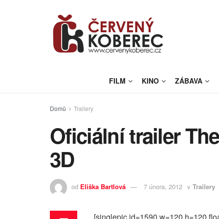
FILM
KINO
ZÁBAVA
Domů
Trailery
Oficiální trailer 
3D
od
Eliška Bartlová
7 února, 2012
v
Trailery
[singlepic id=1590 w=120 h=120 floa