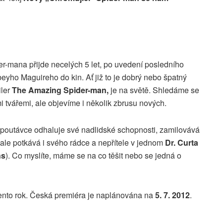
r-mana přijde necelých 5 let, po uvedení posledního
beyho Maguireho do kin. Ať již to je dobrý nebo špatný
iler
The Amazing Spider-man,
je na světě. Shledáme se
 tvářemi, ale objevíme i několik zbrusu nových.
upoutávce odhaluje své nadlidské schopnosti, zamilovává
, ale potkává i svého rádce a nepřítele v jednom
Dr. Curta
ns
). Co myslíte, máme se na co těšit nebo se jedná o
tento rok. Česká premiéra je naplánována na
5. 7. 2012
.