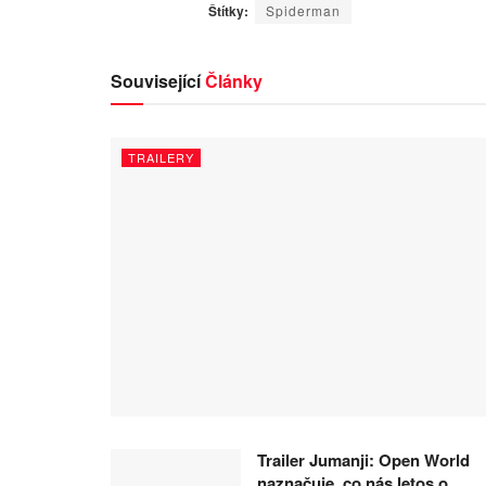
Štítky:
Spiderman
Související
Články
TRAILERY
Trailer Jumanji: Open World
naznačuje, co nás letos o