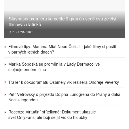
Slavnosní premiéru komedie 6 gramů uvedli dva ze čtyř
filmových tatínků
7 SRPNA, 2026
Filmové tipy: Mamma Mia! Nebo Čelisti – jaké filmy si pustit
v parných letních dnech?
Marika Šoposká se proměnila v Lady Dermacol ve
stejnojmenném filmu
Trailer k dokudramatu Osamělý vlk režiséra Ondřeje Veverky
Petr Větrovský o příjezdu Dolpha Lundgrena do Prahy a další
Noci s legendou
Recenze Virtuální přítelkyně: Dokument ukazuje
svět OnlyFans, ale bojí se jít víc do hloubky