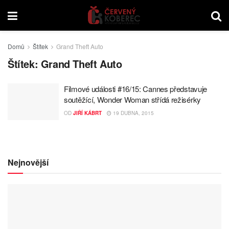
Domů
Štítek
Grand Theft Auto
Štítek:
Grand Theft Auto
Filmové události #16/15: Cannes představuje
soutěžící, Wonder Woman střídá režisérky
OD
JIŘÍ KÁBRT
19 DUBNA, 2015
Nejnovější