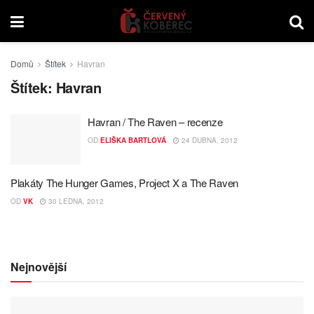
Domů
Štítek
Havran
Štítek:
Havran
Havran / The Raven – recenze
OD
ELIŠKA BARTLOVÁ
24 DUBNA, 2012
Plakáty The Hunger Games, Project X a The Raven
OD
VK
30 LEDNA, 2012
Nejnovější