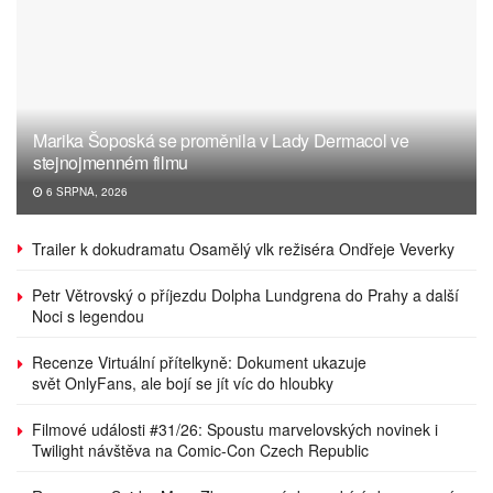
Marika Šoposká se proměnila v Lady Dermacol ve
stejnojmenném filmu
6 SRPNA, 2026
Trailer k dokudramatu Osamělý vlk režiséra Ondřeje Veverky
Petr Větrovský o příjezdu Dolpha Lundgrena do Prahy a další
Noci s legendou
Recenze Virtuální přítelkyně: Dokument ukazuje
svět OnlyFans, ale bojí se jít víc do hloubky
Filmové události #31/26: Spoustu marvelovských novinek i
Twilight návštěva na Comic-Con Czech Republic