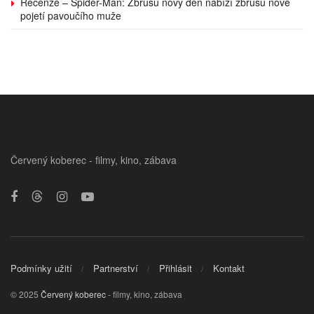
Recenze – Spider-Man: Zbrusu nový den nabízí zbrusu nové
pojetí pavoučího muže
Červený koberec - filmy, kino, zábava
Podmínky užití
Partnerství
Přihlásit
Kontakt
© 2025
Červený koberec
- filmy, kino, zábava