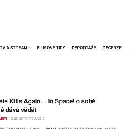
TV A STREAM
FILMOVÉ TIPY
REPORTÁŽE
RECENZE
te Kills Again… In Space! o sobě
é dává vědět
20 LISTOPADU, 2013
KÁBRT