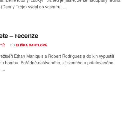
III: Žerte fotony, čubky! Již teď je jasné, že se nadupaný hrdina
(Danny Trejo) vydal do vesmíru. ...
te – recenze
OD
ELIŠKA BARTLOVÁ
 režiséři Ethan Maniquis a Robert Rodriguez a do kin vypustili
ou bombu. Pořádně naštvaného, zjizveného a potetovaného
...