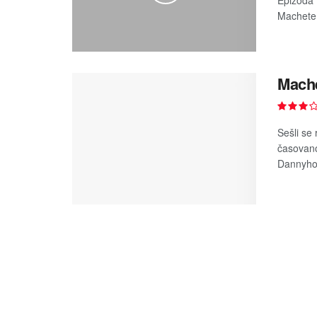
Epizoda 
Machete 
Mache
Sešli se
časovan
Dannyho 