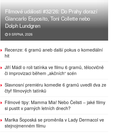
Filmové události #32/26: Do Prahy dorazí
Giancarlo Esposito, Toni Collette nebo
Dolph Lundgren
9 SRPNA, 2026
Recenze: 6 gramů aneb další pokus o komediální
hit
Jiří Mádl o roli tatínka ve filmu 6 gramů, tělocvičně
či improvizaci během „akčních“ scén
Slavnosní premiéru komedie 6 gramů uvedli dva ze
čtyř filmových tatínků
Filmové tipy: Mamma Mia! Nebo Čelisti – jaké filmy
si pustit v parných letních dnech?
Marika Šoposká se proměnila v Lady Dermacol ve
stejnojmenném filmu