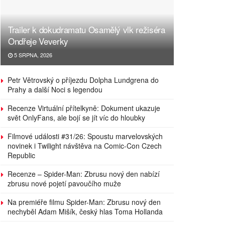
Trailer k dokudramatu Osamělý vlk režiséra
Ondřeje Veverky
5 SRPNA, 2026
Petr Větrovský o příjezdu Dolpha Lundgrena do
Prahy a další Noci s legendou
Recenze Virtuální přítelkyně: Dokument ukazuje
svět OnlyFans, ale bojí se jít víc do hloubky
Filmové události #31/26: Spoustu marvelovských
novinek i Twilight návštěva na Comic-Con Czech
Republic
Recenze – Spider-Man: Zbrusu nový den nabízí
zbrusu nové pojetí pavoučího muže
Na premiéře filmu Spider-Man: Zbrusu nový den
nechyběl Adam Mišík, český hlas Toma Hollanda