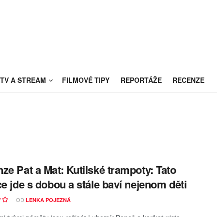
TV A STREAM
FILMOVÉ TIPY
REPORTÁŽE
RECENZE
ze Pat a Mat: Kutilské trampoty: Tato
ce jde s dobou a stále baví nejenom děti
OD
LENKA POJEZNÁ