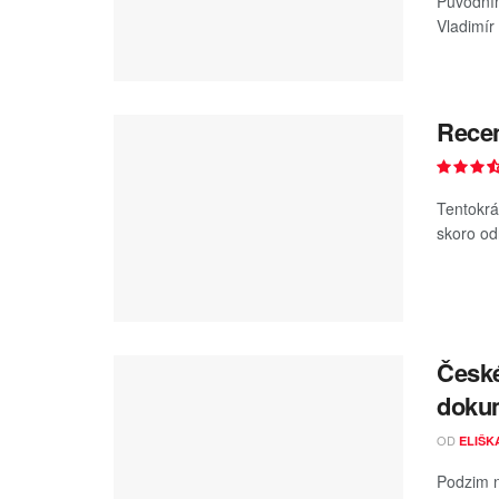
Původním
Vladimír 
Recen
Tentokrá
skoro odn
České
dokum
OD
ELIŠK
Podzim n