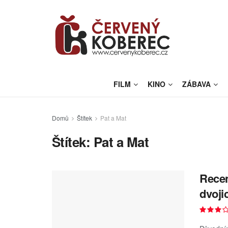
FILM
KINO
ZÁBAVA
Domů
Štítek
Pat a Mat
Štítek:
Pat a Mat
Recen
dvoji