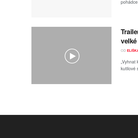
pohádce 
Trail
velké
OD
ELIŠK
„Vyhnat 
kutilové 