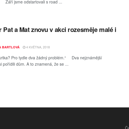
Září jsme odstartovali s road ...
er Pat a Mat znovu v akci rozesměje malé i
4 KVĚTNA, 2018
A BARTLOVÁ
krtka? Pro tydle dva žádný problém.“ Dva nejznámější
si pořídili dům. A to znamená, že se ...
Če