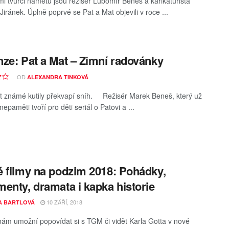
i tvůrci námětu jsou režisér Lubomír Beneš a karikaturista
Jiránek. Úplně poprvé se Pat a Mat objevili v roce ...
ze: Pat a Mat – Zimní radovánky
OD
ALEXANDRA TINKOVÁ
t známé kutily překvapí sníh. Režisér Marek Beneš, který už
epaměti tvoří pro děti seriál o Patovi a ...
 filmy na podzim 2018: Pohádky,
enty, dramata i kapka historie
10 ZÁŘÍ, 2018
A BARTLOVÁ
ám umožní popovídat si s TGM či vidět Karla Gotta v nové