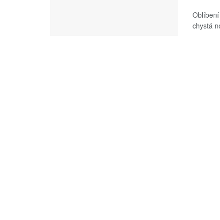
Oblíbení 
chystá no