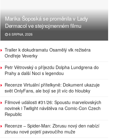
Marika Šoposká se proměnila v Lady
Dermacol ve stejnojmenném filmu
6 SRPNA, 2026
Trailer k dokudramatu Osamělý vlk režiséra
Ondřeje Veverky
Petr Větrovský o příjezdu Dolpha Lundgrena do
Prahy a další Noci s legendou
Recenze Virtuální přítelkyně: Dokument ukazuje
svět OnlyFans, ale bojí se jít víc do hloubky
Filmové události #31/26: Spoustu marvelovských
novinek i Twilight návštěva na Comic-Con Czech
Republic
Recenze – Spider-Man: Zbrusu nový den nabízí
zbrusu nové pojetí pavoučího muže