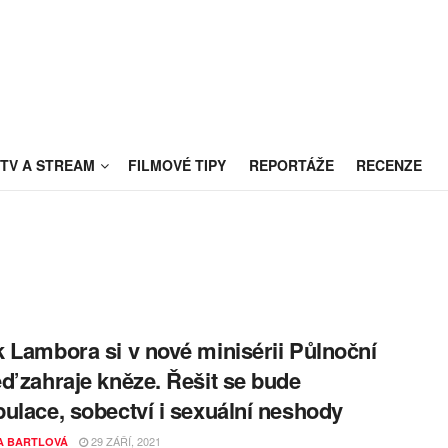
TV A STREAM
FILMOVÉ TIPY
REPORTÁŽE
RECENZE
 Lambora si v nové minisérii Půlnoční
ď zahraje kněze. Řešit se bude
ulace, sobectví i sexuální neshody
29 ZÁŘÍ, 2021
A BARTLOVÁ