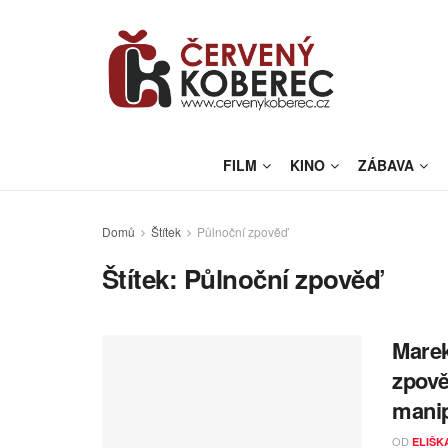
FILM
KINO
ZÁBAVA
Domů
Štítek
Půlnoční zpověď
Štítek:
Půlnoční zpověď
Marek
zpově
manip
OD
ELIŠK