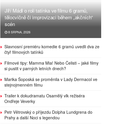
Jiří Mádl o roli tatínka ve filmu 6 gramů,
tělocvičně či improvizaci během „akčních“
scén
8 SRPNA, 2026
Slavnosní premiéru komedie 6 gramů uvedli dva ze
čtyř filmových tatínků
Filmové tipy: Mamma Mia! Nebo Čelisti – jaké filmy
si pustit v parných letních dnech?
Marika Šoposká se proměnila v Lady Dermacol ve
stejnojmenném filmu
Trailer k dokudramatu Osamělý vlk režiséra
Ondřeje Veverky
Petr Větrovský o příjezdu Dolpha Lundgrena do
Prahy a další Noci s legendou