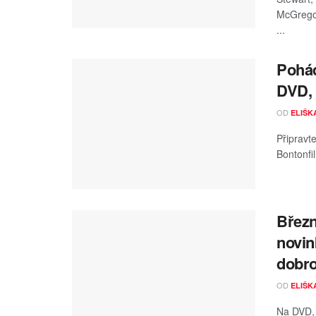
McGregor
...
Pohád
DVD, 
OD
ELIŠK
Připravt
Bontonfi
Březn
novin
dobro
OD
ELIŠK
Na DVD, 