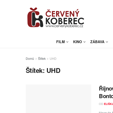
FILM
KINO
ZÁBAVA
Domů
Štítek
UHD
Štítek:
UHD
Říjno
Bonto
OD
ELIŠK