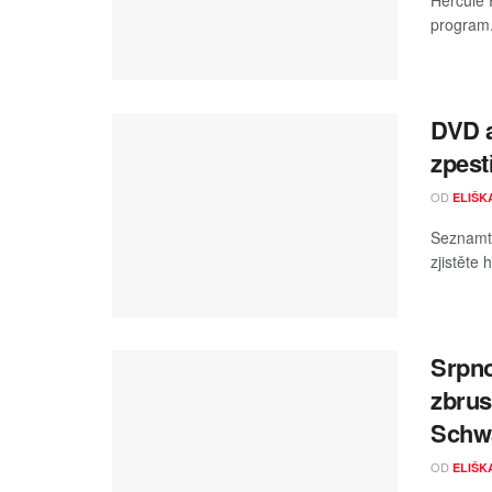
Hercule 
program
DVD a
zpest
OD
ELIŠK
Seznamte
zjistěte
Srpno
zbrus
Schwa
OD
ELIŠK