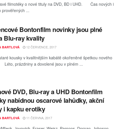
 své filmotéky o nové tituly na DVD, BD i UHD. Čas nových i
m prověřených ...
ncové Bontonfilm novinky jsou plné
 Blu-ray kvality
12 ČERVENCE, 2017
A BARTLOVÁ
staré kousky v kvalitnějším kabátě okořeněné špetkou nového
Léto, prázdniny a dovolené jsou v plném ...
ové DVD, Blu-ray a UHD Bontonfilm
ky nabídnou oscarové lahůdky, akční
y i kapku erotiky
11 ČERVNA, 2017
A BARTLOVÁ
 Affleck, Jovovich, Fraser, Weisz, Parsons, Dornan, Johnson,