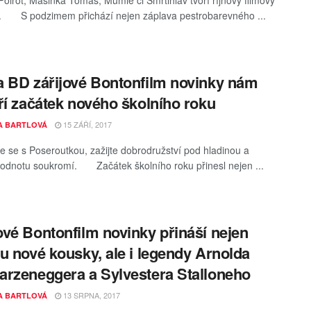
Poirot, Mašinka Tomáš, Mumie či Smrtihlav tvoří říjnový filmový
. S podzimem přichází nejen záplava pestrobarevného ...
 BD zářijové Bontonfilm novinky nám
ří začátek nového školního roku
15 ZÁŘÍ, 2017
A BARTLOVÁ
 se s Poseroutkou, zažijte dobrodružství pod hladinou a
 hodnotu soukromí. Začátek školního roku přinesl nejen ...
vé Bontonfilm novinky přináší nejen
u nové kousky, ale i legendy Arnolda
rzeneggera a Sylvestera Stalloneho
13 SRPNA, 2017
A BARTLOVÁ