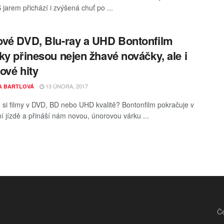
S jarem přichází i zvýšená chuť po ...
vé DVD, Blu-ray a UHD Bontonfilm
ky přinesou nejen žhavé nováčky, ale i
ové hity
13 ÚNORA, 2017
A BARTLOVÁ
 si filmy v DVD, BD nebo UHD kvalitě? Bontonfilm pokračuje v
í jízdě a přináší nám novou, únorovou várku ...
Če