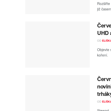
Rozšiřte
již čase
Červe
UHD a
OD
ELIŠK
Objevte 
koření. 
Červn
novin
trhák
OD
ELIŠK
Stewart,