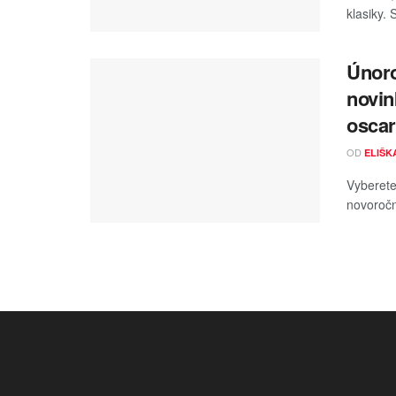
klasiky. 
Únoro
novin
oscar
OD
ELIŠK
Vyberete
novoročn