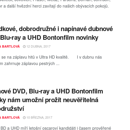
 a další hvězdní herci zavítají do našich obývacích pokojů.
kové, dobrodružné i napínavé dubnové
Blu-ray a UHD Bontonfilm novinky
12 DUBNA, 2017
A BARTLOVÁ
e se na záplavu hitů v Ultra HD kvalitě. I v dubnu nás
lm zahrnuje záplavou pestrých ...
ové DVD, Blu-ray a UHD Bontonfilm
ky nám umožní prožít neuvěřitelná
družství
10 BŘEZNA, 2017
A BARTLOVÁ
BD a UHD míří letošní oscaroví kandidáti i časem prověřené