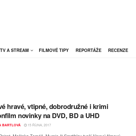
TV A STREAM
FILMOVÉ TIPY
REPORTÁŽE
RECENZE
vé hravé, vtipné, dobrodružné i krimi
nfilm novinky na DVD, BD a UHD
15 ŘÍJNA, 2017
A BARTLOVÁ