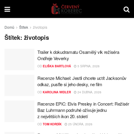
Domů
Štítek
životopis
Štítek:
životopis
Trailer k dokudramatu Osamělý vlk režiséra
Ondřeje Veverky
OD
ELIŠKA BARTLOVÁ
5 SRPNA, 2026
Recenze Michael: Jestli chcete uctít Jacksonův
odkaz, pusťte si jeho desky, ne film
OD
KAROLINA WIDLER
24 DUBNA, 2026
Recenze EPiC: Elvis Presley in Concert: Režisér
Baz Luhrmann podruhé oživuje jednu
z největších ikon 20. století
OD
TOM KORDÍK
25 ÚNORA, 2026