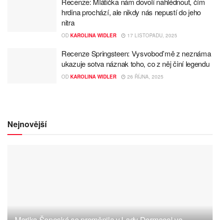
Recenze: Mlátička nám dovolí nahlédnout, čím
hrdina prochází, ale nikdy nás nepustí do jeho
nitra
OD
KAROLINA WIDLER
17 LISTOPADU, 2025
Recenze Springsteen: Vysvoboď mě z neznáma
ukazuje sotva náznak toho, co z něj činí legendu
OD
KAROLINA WIDLER
26 ŘÍJNA, 2025
Nejnovější
Marika Šoposká se proměnila v Lady Dermacol ve