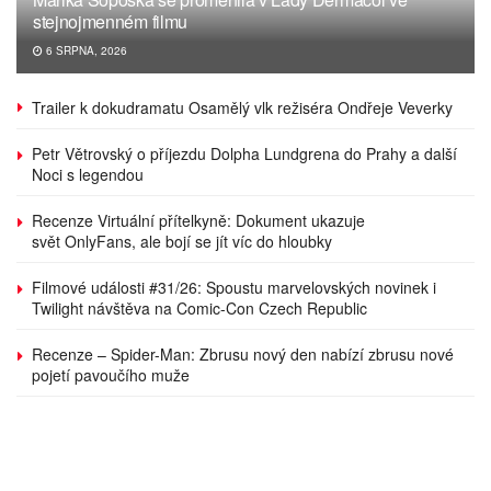
stejnojmenném filmu
6 SRPNA, 2026
Trailer k dokudramatu Osamělý vlk režiséra Ondřeje Veverky
Petr Větrovský o příjezdu Dolpha Lundgrena do Prahy a další
Noci s legendou
Recenze Virtuální přítelkyně: Dokument ukazuje
svět OnlyFans, ale bojí se jít víc do hloubky
Filmové události #31/26: Spoustu marvelovských novinek i
Twilight návštěva na Comic-Con Czech Republic
Recenze – Spider-Man: Zbrusu nový den nabízí zbrusu nové
pojetí pavoučího muže