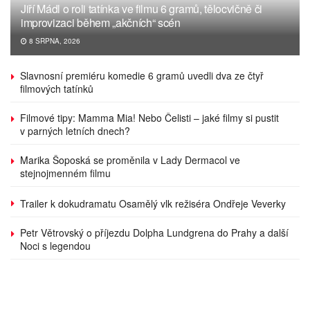
Jiří Mádl o roli tatínka ve filmu 6 gramů, tělocvičně či
improvizaci během „akčních“ scén
8 SRPNA, 2026
Slavnosní premiéru komedie 6 gramů uvedli dva ze čtyř
filmových tatínků
Filmové tipy: Mamma Mia! Nebo Čelisti – jaké filmy si pustit
v parných letních dnech?
Marika Šoposká se proměnila v Lady Dermacol ve
stejnojmenném filmu
Trailer k dokudramatu Osamělý vlk režiséra Ondřeje Veverky
Petr Větrovský o příjezdu Dolpha Lundgrena do Prahy a další
Noci s legendou