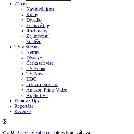
Zábava
Navštívili jsme
Knihy
Divadlo
Filmové tipy
Rozhovory
Zajímavosti
Soutěže
TV a Stream
Netflix
Disney+
Česká televize
TV Prima
TV Nova
HBO
Televize Seznam
Amazon Prime Video
Apple TV+
Filmové Tipy
Reportáže
Recenze
© 2025
Červený koberec
- filmy, kino, zábava