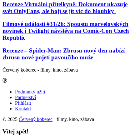
Recenze Virtuální přítelkyně: Dokument ukazuje
svět OnlyFans, ale bojí se jít víc do hloubky
Filmové události #31/26: Spoustu marvelovských
novinek i Twilight návštěva na Comic-Con Czech
Republic
Recenze – Spider-Man: Zbrusu nový den nabízí
zbrusu nové pojetí pavoučího muže
Červený koberec - filmy, kino, zábava
Podmínky užití
Partnerství
Přihlásit
Kontakt
© 2025
Červený koberec
- filmy, kino, zábava
Vítej zpět!