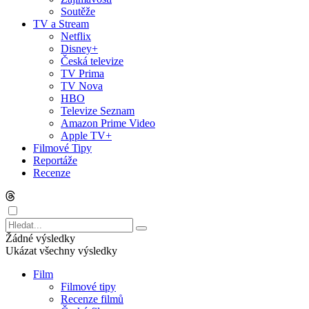
Soutěže
TV a Stream
Netflix
Disney+
Česká televize
TV Prima
TV Nova
HBO
Televize Seznam
Amazon Prime Video
Apple TV+
Filmové Tipy
Reportáže
Recenze
Žádné výsledky
Ukázat všechny výsledky
Film
Filmové tipy
Recenze filmů