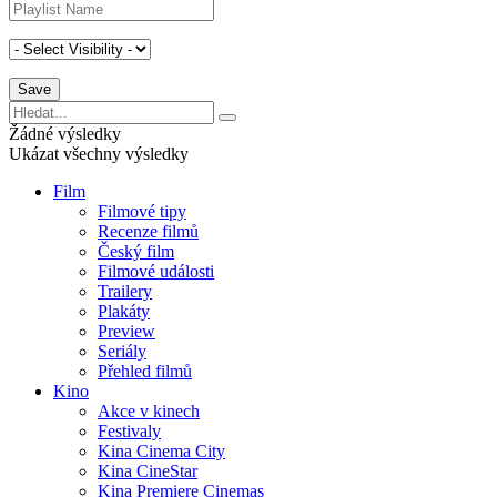
Žádné výsledky
Ukázat všechny výsledky
Film
Filmové tipy
Recenze filmů
Český film
Filmové události
Trailery
Plakáty
Preview
Seriály
Přehled filmů
Kino
Akce v kinech
Festivaly
Kina Cinema City
Kina CineStar
Kina Premiere Cinemas