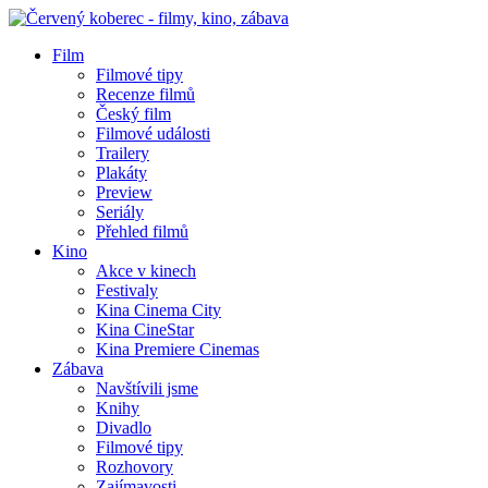
Film
Filmové tipy
Recenze filmů
Český film
Filmové události
Trailery
Plakáty
Preview
Seriály
Přehled filmů
Kino
Akce v kinech
Festivaly
Kina Cinema City
Kina CineStar
Kina Premiere Cinemas
Zábava
Navštívili jsme
Knihy
Divadlo
Filmové tipy
Rozhovory
Zajímavosti