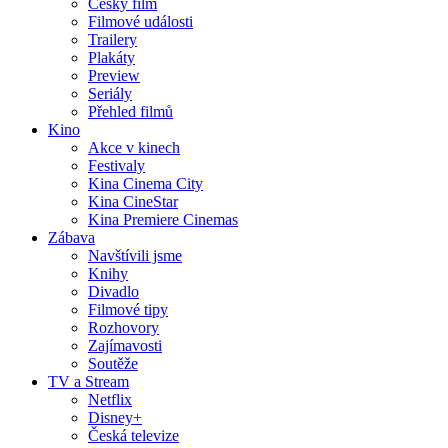
Český film
Filmové události
Trailery
Plakáty
Preview
Seriály
Přehled filmů
Kino
Akce v kinech
Festivaly
Kina Cinema City
Kina CineStar
Kina Premiere Cinemas
Zábava
Navštívili jsme
Knihy
Divadlo
Filmové tipy
Rozhovory
Zajímavosti
Soutěže
TV a Stream
Netflix
Disney+
Česká televize