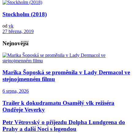
Stockholm (2018)
od
vk
27 března, 2019
Nejnovější
Marika Šoposká se proměnila v Lady Dermacol ve
stejnojmenném filmu
6 srpna, 2026
Trailer k dokudramatu Osamělý vlk režiséra
Ondřeje Veverky
Petr Větrovský o příjezdu Dolpha Lundgrena do
Prahy a další Noci s legendou