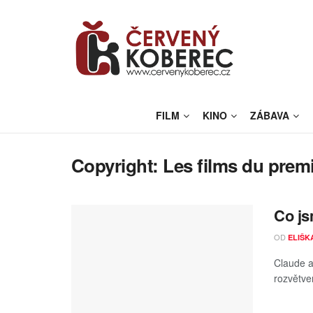
FILM
KINO
ZÁBAVA
Copyright:
Les films du prem
Co js
OD
ELIŠK
Claude a 
rozvětve