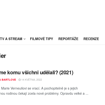
TV A STREAM
FILMOVÉ TIPY
REPORTÁŽE
RECENZE
ier
me komu všichni udělali? (2021)
14 KVĚTNA, 2022
A BARTLOVÁ
Marie Verneuilovi se vrací. A pochopitelně je s jejich
nou rodinou čekají zcela nové problémy. Opravdu velké a ...