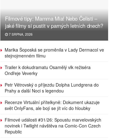
Filmové tipy: Mamma Mia! Nebo Čelisti –
jaké filmy si pustit v parných letních dnech?
7 SRPNA, 2026
Marika Šoposká se proměnila v Lady Dermacol ve
stejnojmenném filmu
Trailer k dokudramatu Osamělý vlk režiséra
Ondřeje Veverky
Petr Větrovský o příjezdu Dolpha Lundgrena do
Prahy a další Noci s legendou
Recenze Virtuální přítelkyně: Dokument ukazuje
svět OnlyFans, ale bojí se jít víc do hloubky
Filmové události #31/26: Spoustu marvelovských
novinek i Twilight návštěva na Comic-Con Czech
Republic