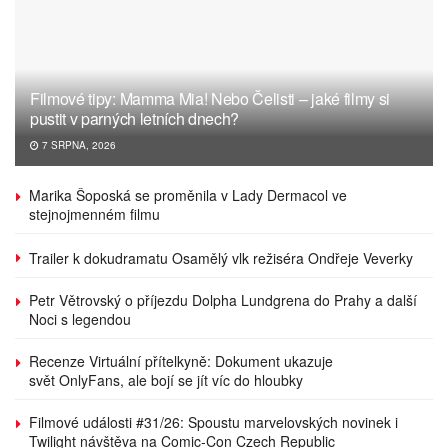
Filmové tipy: Mamma Mia! Nebo Čelisti – jaké filmy si
pustit v parných letních dnech?
7 SRPNA, 2026
Marika Šoposká se proměnila v Lady Dermacol ve
stejnojmenném filmu
Trailer k dokudramatu Osamělý vlk režiséra Ondřeje Veverky
Petr Větrovský o příjezdu Dolpha Lundgrena do Prahy a další
Noci s legendou
Recenze Virtuální přítelkyně: Dokument ukazuje
svět OnlyFans, ale bojí se jít víc do hloubky
Filmové události #31/26: Spoustu marvelovských novinek i
Twilight návštěva na Comic-Con Czech Republic