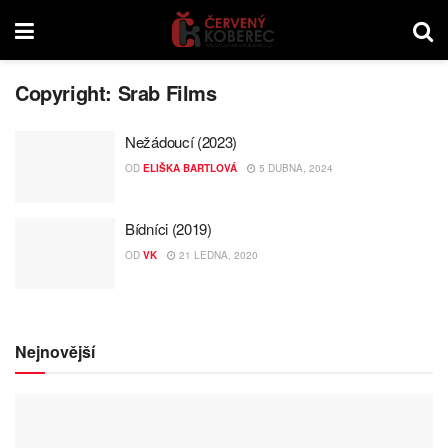
Copyright:
Srab Films
Nežádoucí (2023)
OD
ELIŠKA BARTLOVÁ
5 DUBNA, 2024
Bídníci (2019)
OD
VK
21 LEDNA, 2020
Nejnovější