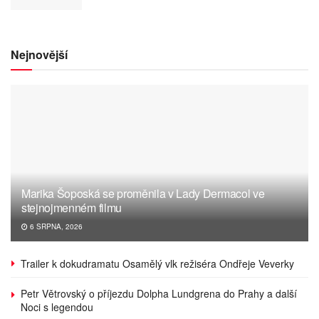
Nejnovější
Marika Šoposká se proměnila v Lady Dermacol ve
stejnojmenném filmu
6 SRPNA, 2026
Trailer k dokudramatu Osamělý vlk režiséra Ondřeje Veverky
Petr Větrovský o příjezdu Dolpha Lundgrena do Prahy a další
Noci s legendou