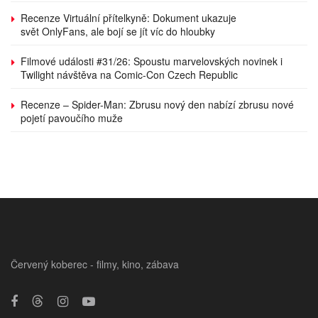
Recenze Virtuální přítelkyně: Dokument ukazuje
svět OnlyFans, ale bojí se jít víc do hloubky
Filmové události #31/26: Spoustu marvelovských novinek i
Twilight návštěva na Comic-Con Czech Republic
Recenze – Spider-Man: Zbrusu nový den nabízí zbrusu nové
pojetí pavoučího muže
Červený koberec - filmy, kino, zábava