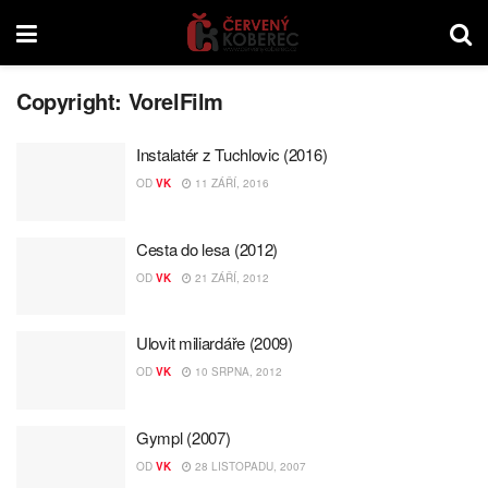
Copyright:
VorelFilm
Instalatér z Tuchlovic (2016)
OD
VK
11 ZÁŘÍ, 2016
Cesta do lesa (2012)
OD
VK
21 ZÁŘÍ, 2012
Ulovit miliardáře (2009)
OD
VK
10 SRPNA, 2012
Gympl (2007)
OD
VK
28 LISTOPADU, 2007