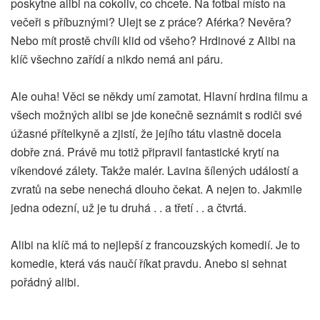
poskytne alibi na cokoliv, co chcete. Na fotbal místo na
večeři s příbuznými? Ulejt se z práce? Aférka? Nevěra?
Nebo mít prostě chvíli klid od všeho? Hrdinové z Alibi na
klíč všechno zařídí a nikdo nemá ani páru.
Ale ouha! Věci se někdy umí zamotat. Hlavní hrdina filmu a
všech možných alibi se jde konečně seznámit s rodiči své
úžasné přítelkyně a zjistí, že jejího tátu vlastně docela
dobře zná. Právě mu totiž připravil fantastické krytí na
víkendové zálety. Takže malér. Lavina šílených událostí a
zvratů na sebe nenechá dlouho čekat. A nejen to. Jakmile
jedna odezní, už je tu druhá . . a třetí . . a čtvrtá.
Alibi na klíč má to nejlepší z francouzských komedií. Je to
komedie, která vás naučí říkat pravdu. Anebo si sehnat
pořádný alibi.