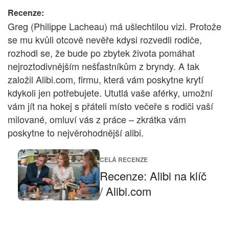
Recenze:
Greg (Philippe Lacheau) má ušlechtilou vizi. Protože
se mu kvůli otcově nevěře kdysi rozvedli rodiče,
rozhodl se, že bude po zbytek života pomáhat
nejroztodivnějším nešťastníkům z bryndy. A tak
založil Alibi.com, firmu, která vám poskytne krytí
kdykoli jen potřebujete. Ututlá vaše aférky, umožní
vám jít na hokej s přáteli místo večeře s rodiči vaší
milované, omluví vás z práce – zkrátka vám
poskytne to nejvěrohodnější alibi.
CELÁ RECENZE
Recenze: Alibi na klíč
/ Alibi.com