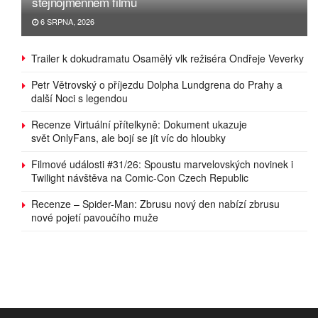
stejnojmenném filmu
6 SRPNA, 2026
Trailer k dokudramatu Osamělý vlk režiséra Ondřeje Veverky
Petr Větrovský o příjezdu Dolpha Lundgrena do Prahy a
další Noci s legendou
Recenze Virtuální přítelkyně: Dokument ukazuje
svět OnlyFans, ale bojí se jít víc do hloubky
Filmové události #31/26: Spoustu marvelovských novinek i
Twilight návštěva na Comic-Con Czech Republic
Recenze – Spider-Man: Zbrusu nový den nabízí zbrusu
nové pojetí pavoučího muže