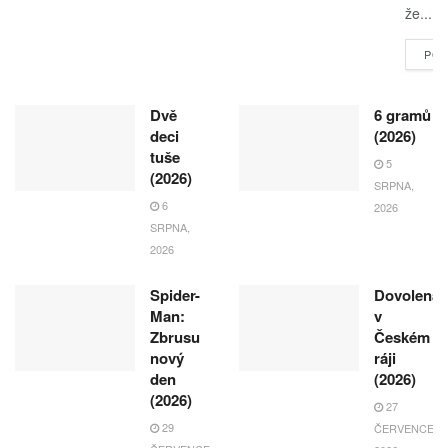
že...
POK
Dvě
6 gramů
deci
(2026)
tuše
5
(2026)
SRPNA,
6
2026
SRPNA,
2026
Spider-
Dovolená
Man:
v
Zbrusu
Českém
nový
ráji
den
(2026)
(2026)
27
29
ČERVENCE,