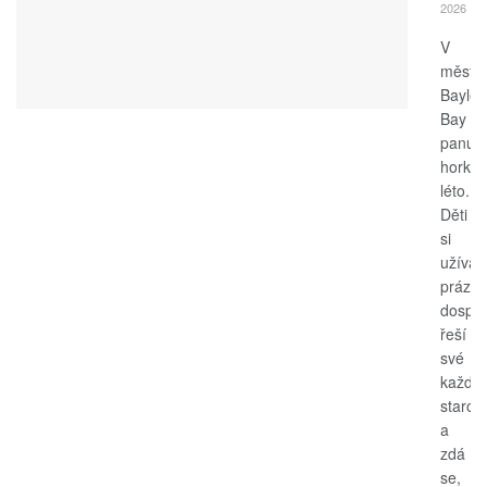
2026
V
měste
Bayle
Bay
panuje
horké
léto.
Děti
si
užívají
prázdn
dospěl
řeší
své
každo
starost
a
zdá
se,