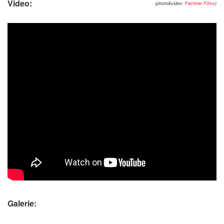
Video:
(photo&video:
Fechner Films
)
Galerie: