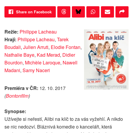
Share on Facebook
Režie:
Philippe Lacheau
Hrají:
Philippe Lacheau
,
Tarek
Boudali
,
Julien Arruti
,
Elodie Fontan
,
Nathalie Baye
,
Kad Merad
,
Didier
Bourdon
,
Michèle Laroque
,
Nawell
Madani
,
Samy Naceri
Premiéra v ČR:
12. 10. 2017
(
Bontonfilm
)
Synopse:
Užívejte si neřestí, Alibi na klíč to za vás vyžehlí. A nikdo
se nic nedozví. Bláznivá komedie o kanceláři, která