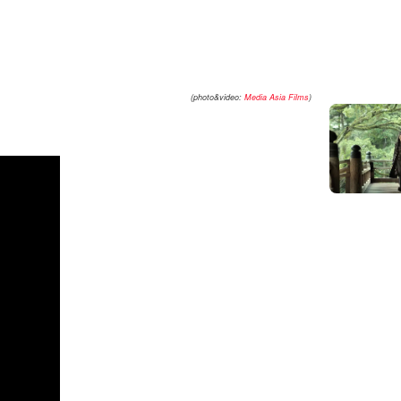
(photo&video:
Media Asia Films
)