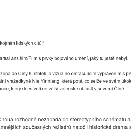
kojmím lidských citů.”
rtial arts film/Film s prvky bojového umění, jaký tu ještě nebyl.
zená do Číny 9. století je vizuálně omračujícím vyprávěním s p
nální vražedkyně Nie Yinniang, která poté, co selže ve svém úko
nce, který dnes velí největší vojenské oblasti v severní Číně.
 Choua rozhodně nezapadá do stereotypního schématu as
ějších současných režisérů natočil historické drama s p