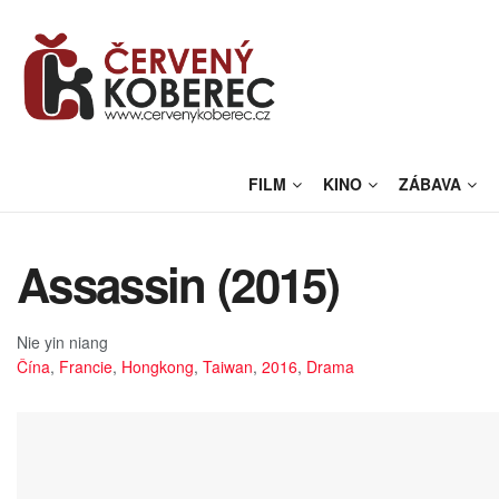
FILM
KINO
ZÁBAVA
Assassin (2015)
Nie yin niang
Čína
,
Francie
,
Hongkong
,
Taiwan
,
2016
,
Drama