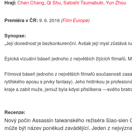
Hrají:
Chen Chang
,
Qi Shu
,
Satoshi Tsumabuki
,
Yun Zhou
Premiéra v ČR:
9. 6. 2016
(
Film Europe
)
Synopse:
„Její dovednost je bezkonkurenční. Avšak její mysl zůstává ru
Epická vizuální báseň jednoho z největších žijících filmařů. Ma
Filmová báseň jednoho z největších filmařů současnosti zasa
rytířského eposu s prvky fantasy). Jeho hrdinkou je profesio
kraje a zabít muže, jemuž byla kdysi přislíbena ―svého bratra
Recenze:
Nový počin Assassin taiwanského režiséra Siao-sien
může být název poněkud zavádějící. Jeden z nejvýznamn