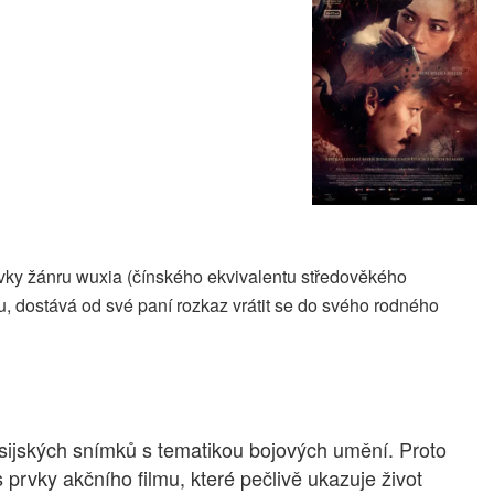
rvky žánru wuxia (čínského ekvivalentu středověkého
lu, dostává od své paní rozkaz vrátit se do svého rodného
ijských snímků s tematikou bojových umění. Proto
rvky akčního filmu, které pečlivě ukazuje život